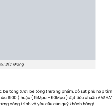
 tại Bắc Giang
c bê tông tươi, bê tông thương phẩm, độ sụt phù hợp từ
mác 1500 ) hoặc ( 15Mpa – 60Mpa ) đạt tiêu chuẩn AASHA
từng công trình và yêu cầu của quý khách hàng!