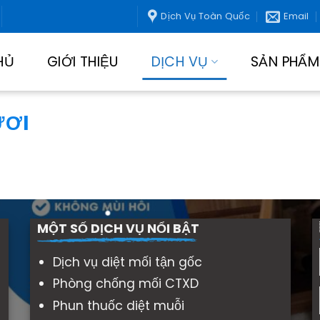
Dịch Vụ Toàn Quốc
Email
HỦ
GIỚI THIỆU
DỊCH VỤ
SẢN PHẨM
ƯƠI
MỘT SỐ DỊCH VỤ NỔI BẬT
Dịch vụ diệt mối tận gốc
Phòng chống mối CTXD
Phun thuốc diệt muỗi