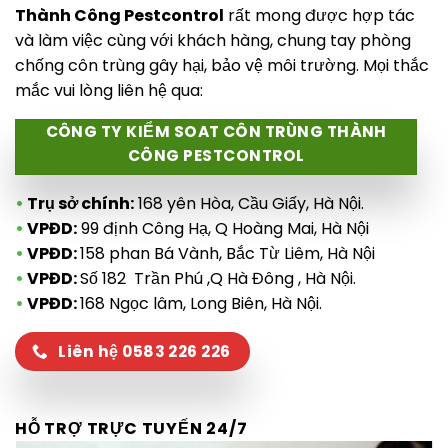
Thành Công Pestcontrol
rất mong được hợp tác
và làm việc cùng với khách hàng, chung tay phòng
chống côn trùng gây hại, bảo vệ môi trường. Mọi thắc
mắc vui lòng liên hệ qua:
CÔNG TY KIỂM SOAT CÔN TRÙNG THÀNH
CÔNG PESTCONTROL
•
Trụ sở chính:
168 yên Hòa, Cầu Giấy, Hà Nội.
•
VPĐD:
99 định Công Hạ, Q Hoàng Mai, Hà Nội
•
VPĐD:
158 phan Bá Vành, Bắc Từ Liêm, Hà Nội
•
VPĐD:
Số 182 Trần Phú ,Q Hà Đông , Hà Nội.
•
VPĐD:
168 Ngọc lâm, Long Biên, Hà Nội.
Liên hệ 0583 226 226
HỖ TRỢ TRỰC TUYẾN 24/7