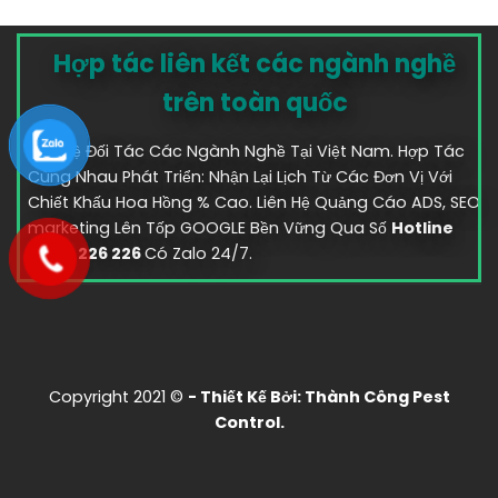
Hợp tác liên kết các ngành nghề
trên toàn quốc
Liên Hệ Đối Tác Các Ngành Nghề Tại Việt Nam. Hợp Tác
Cùng Nhau Phát Triển: Nhận Lại Lịch Từ Các Đơn Vị Với
Chiết Khấu Hoa Hồng % Cao. Liên Hệ Quảng Cáo ADS, SEO
marketing Lên Tốp GOOGLE Bền Vững Qua Số
Hotline
0583. 226 226
Có Zalo 24/7.
Copyright 2021 ©
- Thiết Kế Bởi:
Thành Công Pest
Control.