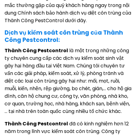
mắc thường gặp của quý khách hàng ngay trong nội
dung Chính sách bảo hành dịch vụ diệt côn trùng của
Thành Công PestControl dưới đây.
Dịch vụ kiểm soát côn trùng của Thành
Công Pestcontrol:
Thành Công Pestcontrol
là một trong những công
ty chuyên cung cấp các dịch vụ kiểm soát sinh vật
gây hại hàng đầu tại Việt Nam. Chúng tôi chuyên tư
vấn các giải pháp, kiểm soát, xử lý, phòng tránh và
diệt các loại côn trùng gây hại như: mối, mọt, ruồi,
muỗi, kiến, nhện, rệp giường, bọ chét, gián,… cho hộ gia
đình, căn hộ chung cư, công ty, văn phòng, nhà kho,
cơ quan, trường học, nhà hàng, khách sạn, bệnh viện,
… tại nhà trên toàn quốc cùng nhiều tổ chức khác.
Thành Công Pestcontrol
đã có kinh nghiệm hơn 12
năm trong lĩnh vực kiểm soát côn trùng. Công ty