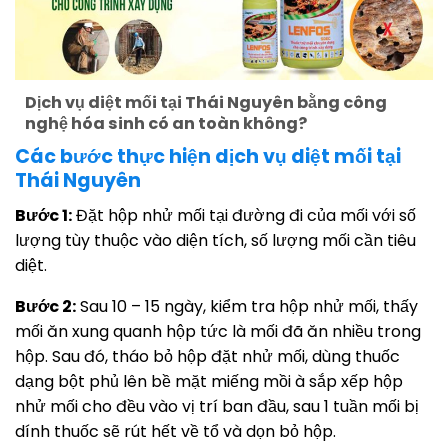
Dịch vụ diệt mối tại Thái Nguyên bằng công
nghệ hóa sinh có an toàn không?
Các bước thực hiện dịch vụ diệt mối tại
Thái Nguyên
Bước 1:
Đặt hộp nhử mối tại đường đi của mối với số
lượng tùy thuộc vào diện tích, số lượng mối cần tiêu
diệt.
Bước 2:
Sau 10 – 15 ngày, kiểm tra hộp nhử mối, thấy
mối ăn xung quanh hộp tức là mối đã ăn nhiều trong
hộp. Sau đó, tháo bỏ hộp đặt nhử mối, dùng thuốc
dạng bột phủ lên bề mặt miếng mồi à sắp xếp hộp
nhử mối cho đều vào vị trí ban đầu, sau 1 tuần mối bị
dính thuốc sẽ rút hết về tổ và dọn bỏ hộp.