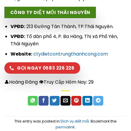
CÔNG TY DIỆT MỐI THÁI NGUYÊN
VPĐD:
213 Đường Tân Thành, TP.Thái Nguyên.
VPĐD:
Tổ dân phố 4, P. Ba Hàng, Thị xã Phổ Yên,
Thái Nguyên
Website:
ctydietcontrungthanhcong.com
GỌI NGAY 0583 226 226
👤Hoàng Đăng 👁Truy Cập Hôm Nay:
29
This entry was posted in
Dịch vụ diệt mối
. Bookmark the
permalink
.