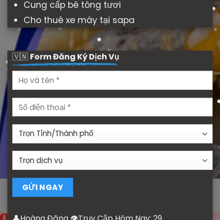
Cung cấp bê tông tươi
Cho thuê xe máy tại sapa
🇻🇳
Form Đăng Ký Dịch Vụ
👤Hoàng Đăng 👁Truy Cập Hôm Nay:
29