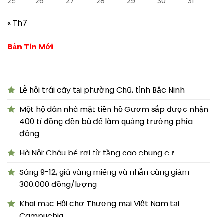
25
26
27
28
29
30
31
« Th7
Bản Tin Mới
Lễ hội trái cây tại phường Chũ, tỉnh Bắc Ninh
Một hộ dân nhà mặt tiền hồ Gươm sắp được nhận
400 tỉ đồng đền bù để làm quảng trường phía
đông
Hà Nội: Cháu bé rơi từ tầng cao chung cư
Sáng 9-12, giá vàng miếng và nhẫn cùng giảm
300.000 đồng/lượng
Khai mạc Hội chợ Thương mại Việt Nam tại
Campuchia