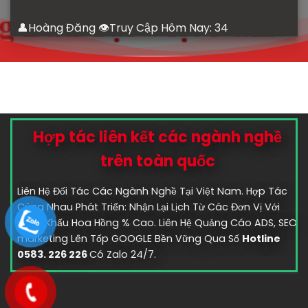
👤Hoàng Đăng 👁Truy Cập Hôm Nay:
34
Hợp tác liên kết các ngành nghề
trên toàn quốc
Liên Hệ Đối Tác Các Ngành Nghề Tại Việt Nam. Hợp Tác
Cùng Nhau Phát Triển: Nhận Lại Lịch Từ Các Đơn Vị Với
Chiết Khấu Hoa Hồng % Cao. Liên Hệ Quảng Cáo ADS, SEO
marketing Lên Tốp GOOGLE Bền Vững Qua Số
Hotline
0583. 226 226
Có Zalo 24/7.