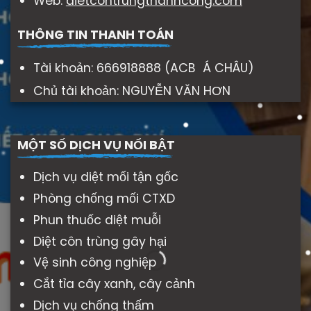
Web:
dietcontrungthanhcong.com
THÔNG TIN THANH TOÁN
Tài khoản: 666918888 (ACB Á CHÂU)
Chủ tài khoản: NGUYỄN VĂN HƠN
MỘT SỐ DỊCH VỤ NỔI BẬT
Dịch vụ diệt mối tận gốc
Phòng chống mối CTXD
Phun thuốc diệt muỗi
Diệt côn trùng gây hại
Vệ sinh công nghiệp
Cắt tỉa cây xanh, cây cảnh
Dịch vụ chống thấm