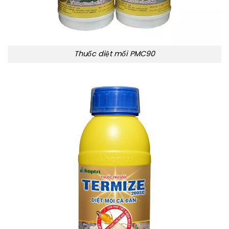
Thuốc diệt mối PMC90