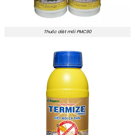
Thuốc diệt mối PMC90