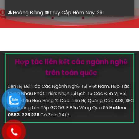
👤Hoàng Đăng 👁Truy Cập Hôm Nay:
29
Hợp tác liên kết các ngành nghề
trên toàn quốc
Liên Hệ Đối Tác Các Ngành Nghề Tại Việt Nam. Hợp Tác
Cùng Nhau Phát Triển: Nhận Lại Lịch Từ Các Đơn Vị Với
Chiết Khấu Hoa Hồng % Cao. Liên Hệ Quảng Cáo ADS, SEO
marketing Lên Tốp GOOGLE Bền Vững Qua Số
Hotline
0583. 226 226
Có Zalo 24/7.