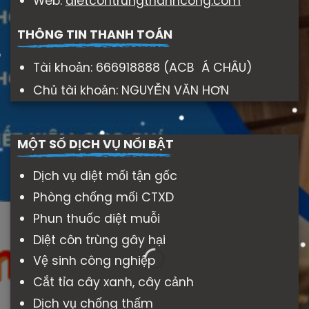
Web:
dietcontrungthanhcong.com
THÔNG TIN THANH TOÁN
Tài khoản: 666918888 (ACB Á CHÂU)
Chủ tài khoản: NGUYỄN VĂN HƠN
MỘT SỐ DỊCH VỤ NỔI BẬT
Dịch vụ diệt mối tận gốc
Phòng chống mối CTXD
Phun thuốc diệt muỗi
Diệt côn trùng gây hại
Vệ sinh công nghiệp
Cắt tỉa cây xanh, cây cảnh
Dịch vụ chống thấm