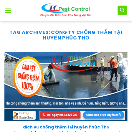
Skip
to
content
TAG ARCHIVES:
CÔNG TY CHỐNG THẤM TẠI
HUYỆN PHÚC THỌ
dịch vụ chống thấm tại huyện Phúc Thọ