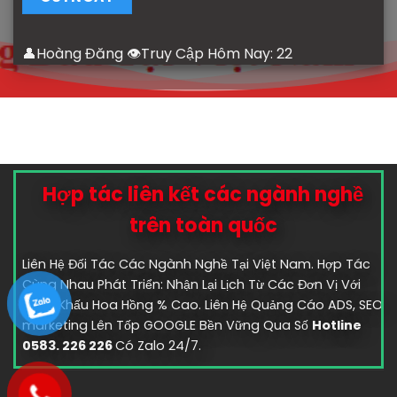
👤Hoàng Đăng 👁Truy Cập Hôm Nay:
22
Hợp tác liên kết các ngành nghề
trên toàn quốc
Liên Hệ Đối Tác Các Ngành Nghề Tại Việt Nam. Hợp Tác
Cùng Nhau Phát Triển: Nhận Lại Lịch Từ Các Đơn Vị Với
Chiết Khấu Hoa Hồng % Cao. Liên Hệ Quảng Cáo ADS, SEO
marketing Lên Tốp GOOGLE Bền Vững Qua Số
Hotline
0583. 226 226
Có Zalo 24/7.