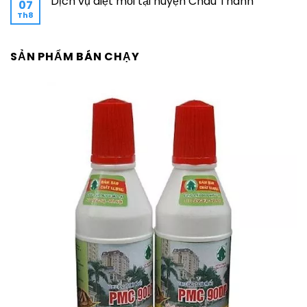
Dịch vụ diệt mối tại huyện Châu Thành
07
Th8
SẢN PHẨM BÁN CHẠY