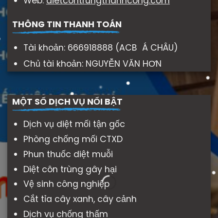
Web:
dietcontrungthanhcong.com
THÔNG TIN THANH TOÁN
Tài khoản: 666918888 (ACB Á CHÂU)
Chủ tài khoản: NGUYỄN VĂN HƠN
MỘT SỐ DỊCH VỤ NỔI BẬT
Dịch vụ diệt mối tận gốc
Phòng chống mối CTXD
Phun thuốc diệt muỗi
Diệt côn trùng gây hại
Vệ sinh công nghiệp
Cắt tỉa cây xanh, cây cảnh
Dịch vụ chống thấm