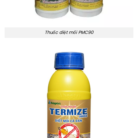
Thuốc diệt mối PMC90