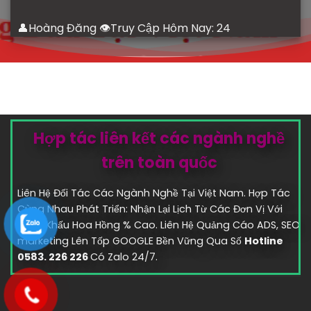
👤Hoàng Đăng 👁Truy Cập Hôm Nay:
24
Hợp tác liên kết các ngành nghề
trên toàn quốc
Liên Hệ Đối Tác Các Ngành Nghề Tại Việt Nam. Hợp Tác
Cùng Nhau Phát Triển: Nhận Lại Lịch Từ Các Đơn Vị Với
Chiết Khấu Hoa Hồng % Cao. Liên Hệ Quảng Cáo ADS, SEO
marketing Lên Tốp GOOGLE Bền Vững Qua Số
Hotline
0583. 226 226
Có Zalo 24/7.