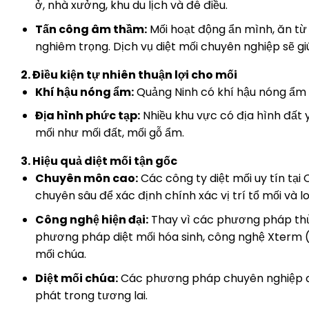
ở, nhà xưởng, khu du lịch và đê điều.
Tấn công âm thầm:
Mối hoạt động ẩn mình, ăn từ b
nghiêm trọng. Dịch vụ diệt mối chuyên nghiệp sẽ gi
2. Điều kiện tự nhiên thuận lợi cho mối
Khí hậu nóng ẩm:
Quảng Ninh có khí hậu nóng ẩm q
Địa hình phức tạp:
Nhiều khu vực có địa hình đất y
mối như mối đất, mối gỗ ẩm.
3. Hiệu quả diệt mối tận gốc
Chuyên môn cao:
Các công ty diệt mối uy tín tại
chuyên sâu để xác định chính xác vị trí tổ mối và lo
Công nghệ hiện đại:
Thay vì các phương pháp thủ 
phương pháp diệt mối hóa sinh, công nghệ Xterm (
mối chúa.
Diệt mối chúa:
Các phương pháp chuyên nghiệp đả
phát trong tương lai.