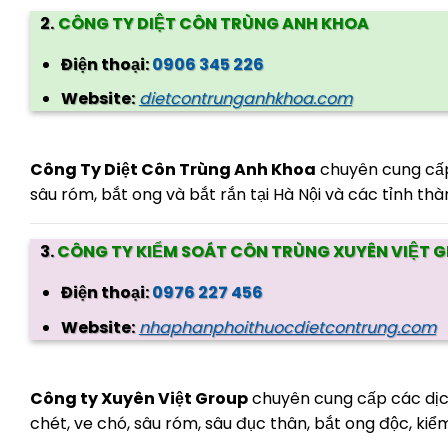
2.
CÔNG TY DIỆT CÔN TRÙNG ANH KHOA
Điện thoại:
0906 345 226
Website:
dietcontrunganhkhoa.com
Công Ty Diệt Côn Trùng Anh Khoa
chuyên cung cấp c
sâu róm, bắt ong và bắt rắn tại Hà Nội và các tỉnh th
3.
CÔNG TY KIỂM SOÁT CÔN TRÙNG XUYÊN VIỆT 
Điện thoại:
0976 227 456
Website:
nhaphanphoithuocdietcontrung.com
Công ty Xuyên Việt Group
chuyên cung cấp các dịch 
chét, ve chó, sâu róm, sâu đục thân, bắt ong độc, ki