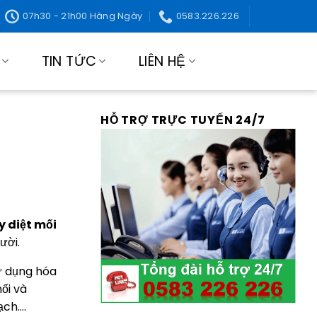
07h30 - 21h00 Hàng Ngày
0583.226.226
TIN TỨC
LIÊN HỆ
HỖ TRỢ TRỰC TUYẾN 24/7
y diệt mối
ười.
Sử dụng hóa
ối và
ạch….