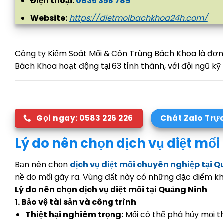
Điện thoại:
0835 358 789
Website:
https://dietmoibachkhoa24h.com/
Công ty Kiểm Soát Mối & Côn Trùng Bách Khoa là đơn vị
Bách Khoa hoạt động tại 63 tỉnh thành, với đội ngũ kỹ 
Gọi ngay: 0583 226 226
Chát Zalo Trự
Lý do nên chọn dịch vụ diệt mối
Bạn nên chọn
dịch vụ diệt mối chuyên nghiệp tại 
nề do mối gây ra
. Vùng đất này có những đặc điểm khí h
Lý do nên chọn dịch vụ diệt mối tại Quảng Ninh
1. Bảo vệ tài sản và công trình
Thiệt hại nghiêm trọng:
Mối có thể phá hủy mọi thứ