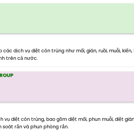
ác dịch vụ diệt côn trùng như mối, gián, ruồi, muỗi, kiến,
ành trên cả nước.
GROUP
vụ diệt côn trùng, bao gồm diệt mối, phun muỗi, diệt gián
ểm soát rắn và phun phòng rắn.