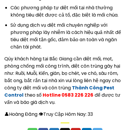
Các phương pháp tự diệt mối tại nhà thường
không tiêu diệt được cả tổ, đặc biệt là mối chúa.
Sử dụng dịch vụ diệt mối chuyên nghiệp với
phương pháp lây nhiễm là cách hiệu quả nhất để
tiêu diệt mối tận gốc, đảm bảo an toàn và ngăn
chặn tái phát.
Qúy khách hàng tại Bắc Giang cần diệt mối, mọt,
phòng chống mối công trình, diệt côn trùng gây hại
như: Ruồi, Muỗi, Kiến, gián, bọ chét, ve chó, sâu róm,
bắt ong, bắt rắn tại nhà xin vui lòng liên hệ ngay cho
công ty diệt mối và côn trùng
Thành Công Pest
Control
theo số
Hotline 0583 226 226
để được tư
vấn và báo giá dịch vụ.
👤Hoàng Đăng 👁Truy Cập Hôm Nay:
33