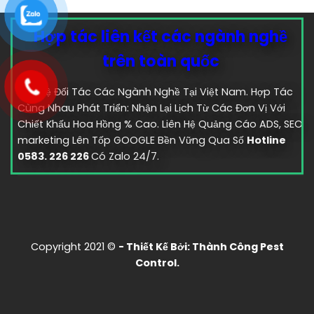
Hợp tác liên kết các ngành nghề
trên toàn quốc
Liên Hệ Đối Tác Các Ngành Nghề Tại Việt Nam. Hợp Tác
Cùng Nhau Phát Triển: Nhận Lại Lịch Từ Các Đơn Vị Với
Chiết Khấu Hoa Hồng % Cao. Liên Hệ Quảng Cáo ADS, SEO
marketing Lên Tốp GOOGLE Bền Vững Qua Số
Hotline
0583. 226 226
Có Zalo 24/7.
Copyright 2021 ©
- Thiết Kế Bởi:
Thành Công Pest
Control.