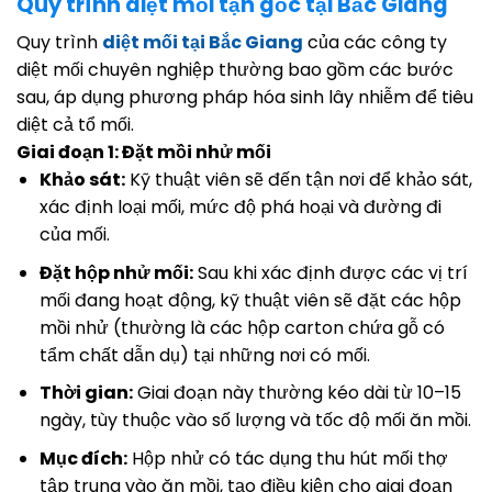
Quy trình diệt mối tận gốc tại Bắc Giang
Quy trình
diệt mối tại Bắc Giang
của các công ty
diệt mối chuyên nghiệp thường bao gồm các bước
sau, áp dụng phương pháp hóa sinh lây nhiễm để tiêu
diệt cả tổ mối
.
Giai đoạn 1: Đặt mồi nhử mối
Khảo sát:
Kỹ thuật viên sẽ đến tận nơi để khảo sát,
xác định loại mối, mức độ phá hoại và đường đi
của mối.
Đặt hộp nhử mối:
Sau khi xác định được các vị trí
mối đang hoạt động, kỹ thuật viên sẽ đặt các hộp
mồi nhử (thường là các hộp carton chứa gỗ có
tẩm chất dẫn dụ) tại những nơi có mối.
Thời gian:
Giai đoạn này thường kéo dài từ 10–15
ngày, tùy thuộc vào số lượng và tốc độ mối ăn mồi.
Mục đích:
Hộp nhử có tác dụng thu hút mối thợ
tập trung vào ăn mồi, tạo điều kiện cho giai đoạn