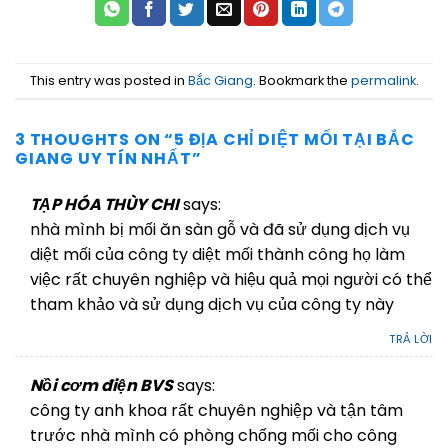
This entry was posted in
Bắc Giang
. Bookmark the
permalink
.
3 THOUGHTS ON “
5 ĐỊA CHỈ DIỆT MỐI TẠI BẮC
GIANG UY TÍN NHẤT
”
TẠP HÓA THÙY CHI
says:
nhà mình bị mối ăn sàn gỗ và đã sử dụng dịch vụ
diệt mối của công ty diệt mối thành công họ làm
việc rất chuyên nghiệp và hiệu quả mọi người có thể
tham khảo và sử dụng dịch vụ của công ty này
27/10/2025 AT 17:08
TRẢ LỜI
Nồi cơm điện BVS
says:
công ty anh khoa rất chuyên nghiệp và tận tâm
trước nhà mình có phòng chống mối cho công