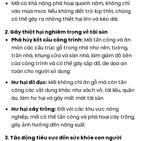
Mối có khả năng phá hoại quanh năm, không chỉ
vào mùa mưa. Nếu không diệt trừ kịp thời, chúng
có thể gây ra những thiệt hại lớn và kéo dài.
2. Gây thiệt hại nghiêm trọng về tài sản
Phá hủy kết cấu công trình:
Mối tấn công và ăn
mòn các cấu trúc gỗ trong nhà như nền, tường,
trần nhà, khung cửa và sàn nhà, làm giảm độ bền
của công trình và có thể gây sập đổ, đe dọa an
toàn cho người sử dụng.
Hư hại đồ đạc:
Mối không chỉ ăn gỗ mà còn tấn
công các vật dụng khác như sách vở, tài liệu, quần
áo, làm hư hại và gây mất mát tài sản.
Hư hại cây trồng:
Đối với các khu vực nông
nghiệp, mối có thể tấn công và phá hoại cây trồng,
gây ảnh hưởng đến năng suất.
3. Tác động tiêu cực đến sức khỏe con người