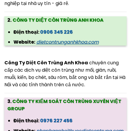
nghiệp tại nhà uy tín - giá rẻ.
2.
CÔNG TY DIỆT CÔN TRÙNG ANH KHOA
Điện thoại:
0906 345 226
Website:
dietcontrunganhkhoa.com
Công Ty Diệt Côn Trùng Anh Khoa
chuyên cung
cấp các dịch vụ diệt côn trùng như mối, gián, ruồi,
muỗi, kiến, bọ chét, sâu róm, bắt ong và bắt rắn tại Hà
Nội và các tỉnh thành trên cả nước.
3.
CÔNG TY KIỂM SOÁT CÔN TRÙNG XUYÊN VIỆT
GROUP
Điện thoại:
0976 227 456
Website:
nhaphanphoithuocdietcontrung.com