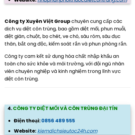
Công ty Xuyên Việt Group
chuyên cung cấp các
dịch vụ diệt côn trùng, bao gồm diệt mối, phun muỗi,
diệt gián, chuột, bọ chét, ve chó, sâu róm, sâu đục
thân, bắt ong độc, kiểm soát rắn và phun phòng rắn.
Công ty cam kết sử dụng hóa chất nhập khẩu an
toàn cho sức khỏe và môi trường, với đội ngũ nhân
viên chuyên nghiệp và kinh nghiệm trong lĩnh vực
diệt côn trùng.
4.
CÔNG TY DIỆT MỐI VÀ CÔN TRÙNG ĐẠI TÍN
Điện thoại:
0856 489 555
Website:
kiemdichsieutoc24h.com