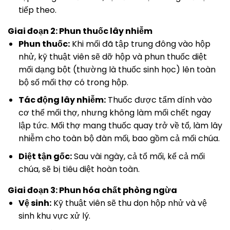
tiếp theo.
Giai đoạn 2: Phun thuốc lây nhiễm
Phun thuốc:
Khi mối đã tập trung đông vào hộp
nhử, kỹ thuật viên sẽ dỡ hộp và phun thuốc diệt
mối dạng bột (thường là thuốc sinh học) lên toàn
bộ số mối thợ có trong hộp.
Tác động lây nhiễm:
Thuốc được tẩm dính vào
cơ thể mối thợ, nhưng không làm mối chết ngay
lập tức. Mối thợ mang thuốc quay trở về tổ, làm lây
nhiễm cho toàn bộ đàn mối, bao gồm cả mối chúa.
Diệt tận gốc:
Sau vài ngày, cả tổ mối, kể cả mối
chúa, sẽ bị tiêu diệt hoàn toàn.
Giai đoạn 3: Phun hóa chất phòng ngừa
Vệ sinh:
Kỹ thuật viên sẽ thu dọn hộp nhử và vệ
sinh khu vực xử lý.