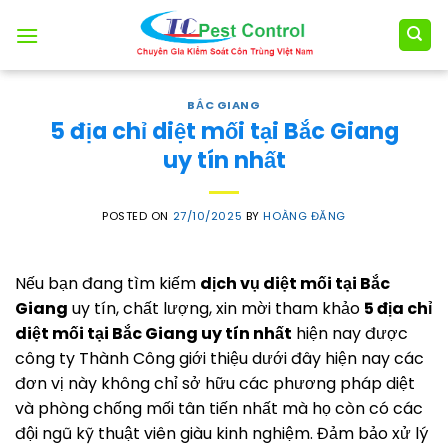
Skip
to
content
BẮC GIANG
5 địa chỉ diệt mối tại Bắc Giang
uy tín nhất
POSTED ON
27/10/2025
BY
HOÀNG ĐĂNG
Nếu bạn đang tìm kiếm
dịch vụ diệt mối tại Bắc
Giang
uy tín, chất lượng, xin mời tham khảo
5 địa chỉ
diệt mối tại Bắc Giang uy tín nhất
hiện nay được
công ty Thành Công giới thiệu dưới đây hiện nay các
đơn vị này không chỉ sở hữu các phương pháp diệt
và phòng chống mối tân tiến nhất mà họ còn có các
đội ngũ kỹ thuật viên giàu kinh nghiệm. Đảm bảo xử lý