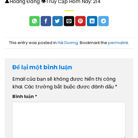
👤Hoàng Đăng 👁Truy Cập Hôm Nay:
214
This entry was posted in
Hải Dương
. Bookmark the
permalink
.
Để lại một bình luận
Email của bạn sẽ không được hiển thị công
khai.
Các trường bắt buộc được đánh dấu
*
Bình luận
*