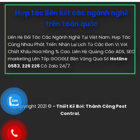
Hợp tác liên kết các ngành nghề
trên toàn quốc
Liên Hệ Đối Tác Các Ngành Nghề Tại Việt Nam. Hợp Tác
Cùng Nhau Phát Triển: Nhận Lại Lịch Từ Các Đơn Vị Với
Chiết Khấu Hoa Hồng % Cao. Liên Hệ Quảng Cáo ADS, SEO
marketing Lên Tốp GOOGLE Bền Vững Qua Số
Hotline
0583. 226 226
Có Zalo 24/7.
Copyright 2021 ©
- Thiết Kế Bởi:
Thành Công Pest
Control.