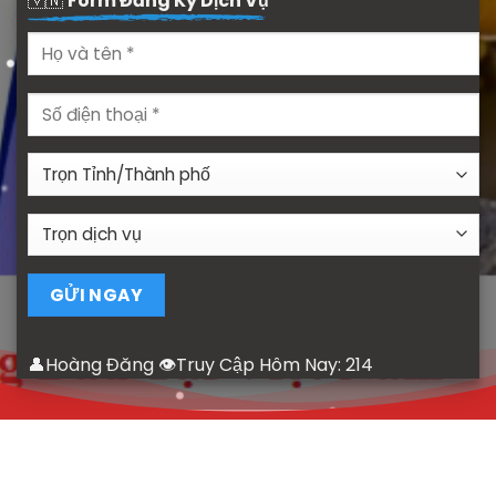
🇻🇳
Form Đăng Ký Dịch Vụ
👤Hoàng Đăng 👁Truy Cập Hôm Nay:
214