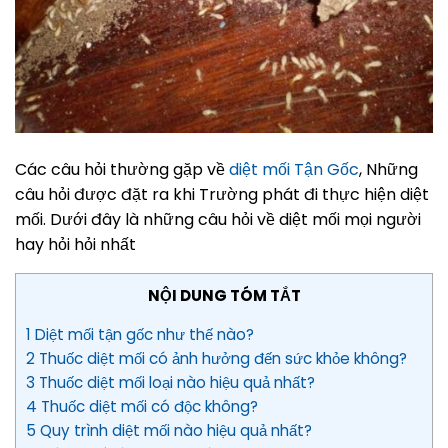
Các câu hỏi thường gặp về
diệt mối Tận Gốc
, Những
câu hỏi được đặt ra khi Trường phát đi thực hiện diệt
mối. Dưới đây là những câu hỏi về diệt mối mọi người
hay hỏi hỏi nhất
NỘI DUNG TÓM TẮT
1 Diệt mối tận gốc như thế nào?
2 Thuốc diệt mối có ảnh hưởng đến sức khỏe không?
3 Thuốc diệt mối loại nào hiệu quả nhất?
4 Thuốc diệt mối có độc không?
5 Quy trình diệt mối nào hiệu quả nhất?