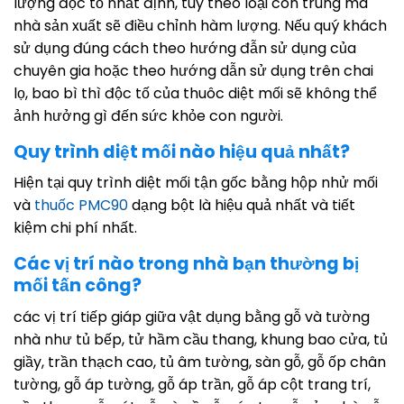
lượng độc tố nhất định, tuy theo loại côn trùng mà
nhà sản xuất sẽ điều chỉnh hàm lượng. Nếu quý khách
sử dụng đúng cách theo hướng đẫn sử dụng của
chuyên gia hoặc theo hướng dẫn sử dụng trên chai
lọ, bao bì thì độc tố của thuôc diệt mối sẽ không thể
ảnh hưởng gì đến sức khỏe con người.
Quy trình diệt mối nào hiệu quả nhất?
Hiện tại quy trình diệt mối tận gốc bằng hộp nhử mối
và
thuốc PMC90
dạng bột là hiệu quả nhất và tiết
kiệm chi phí nhất.
Các vị trí nào trong nhà bạn thường bị
mối tấn công?
các vị trí tiếp giáp giữa vật dụng bằng gỗ và tường
nhà như tủ bếp, tử hầm cầu thang, khung bao cửa, tủ
giầy, trần thạch cao, tủ âm tường, sàn gỗ, gỗ ốp chân
tường, gỗ áp tường, gỗ áp trần, gỗ áp cột trang trí,