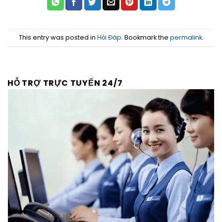
This entry was posted in
Hỏi Đáp
. Bookmark the
permalink
.
HỖ TRỢ TRỰC TUYẾN 24/7