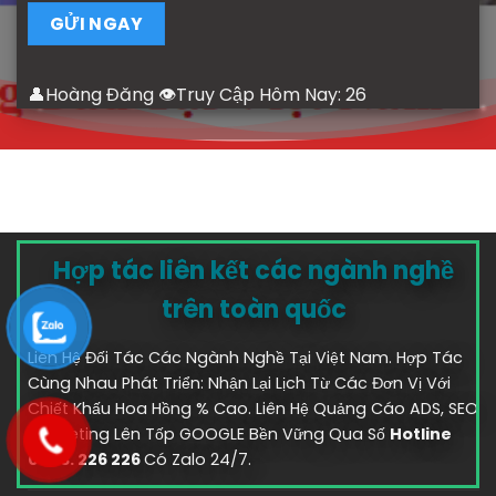
👤Hoàng Đăng 👁Truy Cập Hôm Nay:
26
Hợp tác liên kết các ngành nghề
trên toàn quốc
Liên Hệ Đối Tác Các Ngành Nghề Tại Việt Nam. Hợp Tác
Cùng Nhau Phát Triển: Nhận Lại Lịch Từ Các Đơn Vị Với
Chiết Khấu Hoa Hồng % Cao. Liên Hệ Quảng Cáo ADS, SEO
marketing Lên Tốp GOOGLE Bền Vững Qua Số
Hotline
0583. 226 226
Có Zalo 24/7.