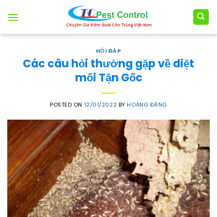
Skip
to
content
HỎI ĐÁP
Các câu hỏi thường gặp về diệt
mối Tận Gốc
POSTED ON
12/01/2022
BY
HOÀNG ĐĂNG