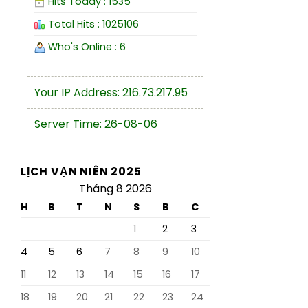
Hits Today : 1535
Total Hits : 1025106
Who's Online : 6
Your IP Address: 216.73.217.95
Server Time: 26-08-06
LỊCH VẠN NIÊN 2025
Tháng 8 2026
H
B
T
N
S
B
C
1
2
3
4
5
6
7
8
9
10
11
12
13
14
15
16
17
18
19
20
21
22
23
24