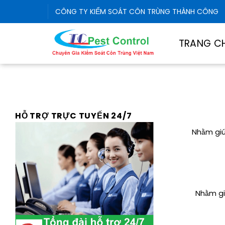
Skip
CÔNG TY KIỂM SOÁT CÔN TRÙNG THÀNH CÔNG
to
content
TRANG C
HỖ TRỢ TRỰC TUYẾN 24/7
Nhằm giú
Nhằm gi