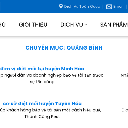
Dịch Vụ Toàn Quốc
Email
HỦ
GIỚI THIỆU
DỊCH VỤ
SẢN PHẨM
CHUYÊN MỤC:
QUẢNG BÌNH
đơn vị diệt mối tại huyện Minh Hóa
p người dân và doanh nghiệp bảo vệ tài sản trước
Nhằ
sự tấn công
cơ sở diệt mối huyện Tuyên Hóa
úp khách hàng bảo vệ tài sản một cách hiệu quả,
Dị
Thành Công Pest