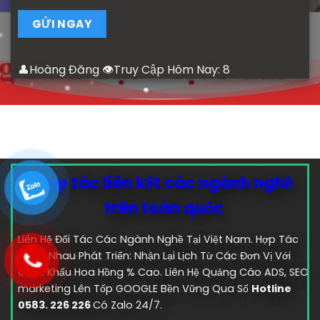
👤Hoàng Đăng 👁Truy Cập Hôm Nay:
8
Hợp tác liên kết các ngành nghề
trên toàn quốc
Liên Hệ Đối Tác Các Ngành Nghề Tại Việt Nam. Hợp Tác
Cùng Nhau Phát Triển: Nhận Lại Lịch Từ Các Đơn Vị Với
Chiết Khấu Hoa Hồng % Cao. Liên Hệ Quảng Cáo ADS, SEO
marketing Lên Tốp GOOGLE Bền Vững Qua Số
Hotline
0583. 226 226
Có Zalo 24/7.