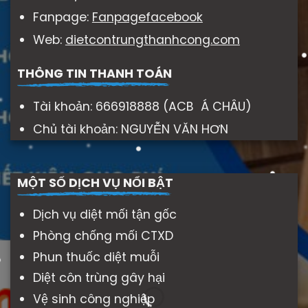
Fanpage:
Fanpagefacebook
Web:
dietcontrungthanhcong.com
THÔNG TIN THANH TOÁN
Tài khoản: 666918888 (ACB Á CHÂU)
Chủ tài khoản: NGUYỄN VĂN HƠN
MỘT SỐ DỊCH VỤ NỔI BẬT
Dịch vụ diệt mối tận gốc
Phòng chống mối CTXD
Phun thuốc diệt muỗi
Diệt côn trùng gây hại
Vệ sinh công nghiệp