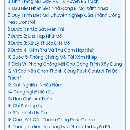
3 Tình Trạng Mối Gây Hại Tại Huyện Bố Trạch
4 Dấu Hiệu Nhận Biết Nhà Đang Bị Mối Xâm Nhập
5 Quy Trình Diệt Mối Chuyên Nghiệp Của Thành Công
Pest Control
6 Bước 1: Khảo Sát Miễn Phí
7 Bước 2: Đặt Hộp Nhử Mối
8 Bước 3: Xử Lý Thuốc Diệt Mối
9 Bước 4: Kiểm Tra Và Thu Gom Hộp Nhử
10 Bước 5: Phòng Chống Mối Tái Xâm Nhập
11 Dịch Vụ Phòng Chống Mối Cho Công Trình Xây Dựng
12 Vì Sao Nên Chọn Thành Công Pest Control Tại Bố
Trạch?
13 Kinh Nghiệm Nhiều Năm
14 Công Nghệ Hiện Đại
15 Hóa Chất An Toàn
16 Chi Phí Hợp Lý
17 Bảo Hành Uy Tín
18 Cam Kết Của Thành Công Pest Control
19 Thông tin liên hệ công ty diệt mối tại huyện Bố