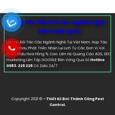
Hợp tác liên kết các ngành nghề
trên toàn quốc
Liên Hệ Đối Tác Các Ngành Nghề Tại Việt Nam. Hợp Tác
Cùng Nhau Phát Triển: Nhận Lại Lịch Từ Các Đơn Vị Với
Chiết Khấu Hoa Hồng % Cao. Liên Hệ Quảng Cáo ADS, SEO
marketing Lên Tốp GOOGLE Bền Vững Qua Số
Hotline
0583. 226 226
Có Zalo 24/7.
Copyright 2021 ©
- Thiết Kế Bởi:
Thành Công Pest
Control.