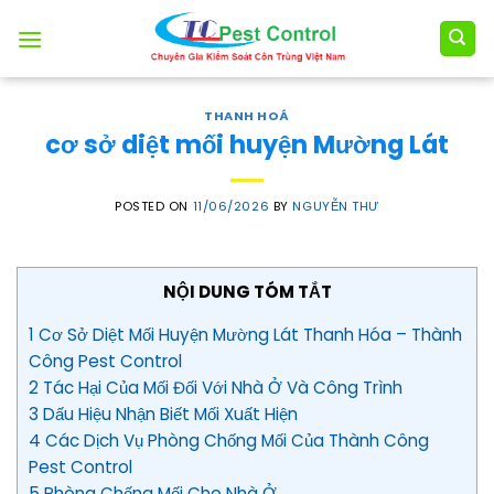
Skip
to
content
THANH HOÁ
cơ sở diệt mối huyện Mường Lát
POSTED ON
11/06/2026
BY
NGUYỄN THƯ
NỘI DUNG TÓM TẮT
1 Cơ Sở Diệt Mối Huyện Mường Lát Thanh Hóa – Thành
Công Pest Control
2 Tác Hại Của Mối Đối Với Nhà Ở Và Công Trình
3 Dấu Hiệu Nhận Biết Mối Xuất Hiện
4 Các Dịch Vụ Phòng Chống Mối Của Thành Công
Pest Control
5 Phòng Chống Mối Cho Nhà Ở