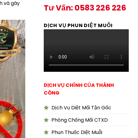
nh và gây
Tư Vấn: 0583 226 226
DỊCH VỤ PHUN DIỆT MUỖI
DỊCH VỤ CHÍNH CỦA THÀNH
CÔNG
Dịch Vụ Diệt Mối Tận Gốc
Phòng Chống Mối CTXD
Phun Thuốc Diệt Muỗi