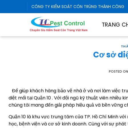
Skip
CÔNG TY KIỂM SOÁT CÔN TRÙNG THÀNH CÔNG
to
content
TRANG C
THÀ
Cơ sở di
POSTED O
Để giúp khách hàng bảo vệ nhà ở và nơi làm việc tr
diệt mối tại Quận 10 . Với đội ngũ kỹ thuật viên nhiều 
chúng tôi mang đến giải pháp hiệu quả và bền vững c
Quận 10 là khu vực trung tâm của TP. Hồ Chí Minh với
học, bệnh viện và cơ sở kinh doanh. Cùng với sự phát 