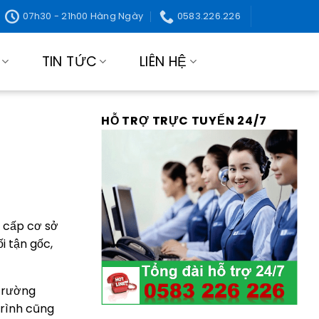
07h30 - 21h00 Hàng Ngày
0583.226.226
TIN TỨC
LIÊN HỆ
HỖ TRỢ TRỰC TUYẾN 24/7
 cấp cơ sở
i tận gốc,
 trường
trình cũng