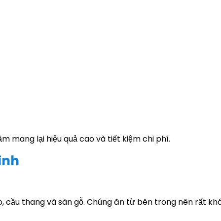
m mang lại hiệu quả cao và tiết kiệm chi phí.
ình
áo, cầu thang và sàn gỗ. Chúng ăn từ bên trong nên rất kh