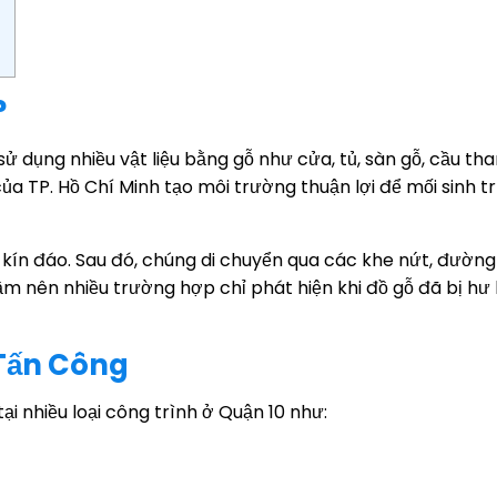
?
ử dụng nhiều vật liệu bằng gỗ như cửa, tủ, sàn gỗ, cầu tha
ủa TP. Hồ Chí Minh tạo môi trường thuận lợi để mối sinh 
í kín đáo. Sau đó, chúng di chuyển qua các khe nứt, đườn
m nên nhiều trường hợp chỉ phát hiện khi đồ gỗ đã bị hư
Tấn Công
i nhiều loại công trình ở Quận 10 như: