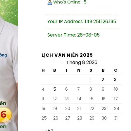
Who's Online : 5
Your IP Address: 148.251.126.195
Server Time: 26-08-05
LỊCH VẠN NIÊN 2025
Tháng 8 2026
H
B
T
N
S
B
C
1
2
3
4
5
6
7
8
9
10
11
12
13
14
15
16
17
18
19
20
21
22
23
24
25
26
27
28
29
30
31