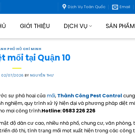
Dịch Vụ Toàn Quốc
Email
HỦ
GIỚI THIỆU
DỊCH VỤ
SẢN PHẨM
NH PHỐ HỒ CHÍ MINH
ệt mối tại Quận 10
N
02/07/2026
BY
NGUYỄN THƯ
ước sự phá hoại của
mối
,
Thành Công Pest Control
cung
kinh nghiệm, quy trình xử lý hiện đại và phương pháp diệt mố
ho mọi công trình.
Hotline: 0583 226 226
 mật độ dân cư cao, nhiều nhà phố, chung cư, văn phòng,
triển đô thị, tình trạng mối mọt xuất hiện trong các công 