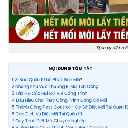
Dịch vụ diệt m
NỘI DUNG TÓM TẮT
1 Vì Sao Quận 10 Dễ Phát Sinh Mối?
2 Những Khu Vực Thường Bị Mối Tấn Công
3 Tác Hại Của Mối Đối Với Công Trình
4 Dấu Hiệu Cho Thấy Công Trình Đang Có Mối
5 Thành Công Pest Control – Cơ Sở Diệt Mối Tại Quận 1
6 Các Dịch Vụ Diệt Mối Tại Quận 10
7 Quy Trình Diệt Mối Chuyên Nghiệp
8 Vì Sao Nên Chọn Thành Công Pest Control?