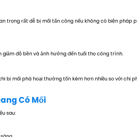
uan trọng rất dễ bị mối tấn công nếu không có biện pháp 
m giảm độ bền và ảnh hưởng đến tuổi thọ công trình.
hi bị mối phá hoại thường tốn kém hơn nhiều so với chi ph
Đang Có Mối
ệu sau:
 sáng.