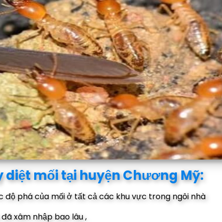
y diệt mối tại huyện Chương Mỹ:
ức độ phá của mối ở tất cả các khu vực trong ngôi nhà
ày đã xâm nhập bao lâu ,