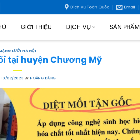
Dịch Vụ Toàn Quốc
Email
HỦ
GIỚI THIỆU
DỊCH VỤ
SẢN PHẨM
MẠNG LƯỚI HÀ NỘI
ối tại huyện Chương Mỹ
N
10/02/2023
BY
HOÀNG ĐĂNG