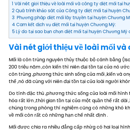
1 Vài nét giới thiệu về loài mối và công ty diệt mối tại
2 Quá trình khảo sát của Công ty diệt mối tại huyện C
3 Phương pháp diệt mối lây truyền tại huyện Chương M
4 Cam kết dịch vụ diệt mối tại huyện Chương Mỹ:
5 Lý do tại sao bạn chọn diệt mối tại huyện Chương Mỹ
Vài nét giới thiệu về loài mối v
Mối là côn trùng nguyên thủy thuộc bộ cánh bằng (Isop
200 triệu năm ,còn kiến thì niên đại tồn tại của nó ướ
côn trùng ,phương thức sinh sống của mối ,kiến và ong
thể ,nó đã cùng với niên đại tồn tại của loài người khô
Do tính đặc thù ,phương thức sống của loài mối hình 
hóa rất lớn ,thời gian tồn tại của một quần thể rất dà
chúng trong phòng thí nghiệm cũng có những khó khăn
về mối còn rất có những hạn chế nhất định .
Mối được chia ra nhiều đẳng cấp nhừg có hai loại hình 