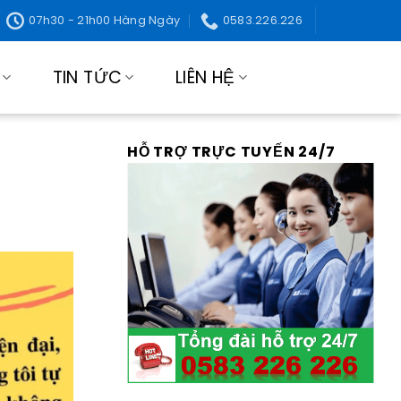
07h30 - 21h00 Hàng Ngày
0583.226.226
TIN TỨC
LIÊN HỆ
HỖ TRỢ TRỰC TUYẾN 24/7