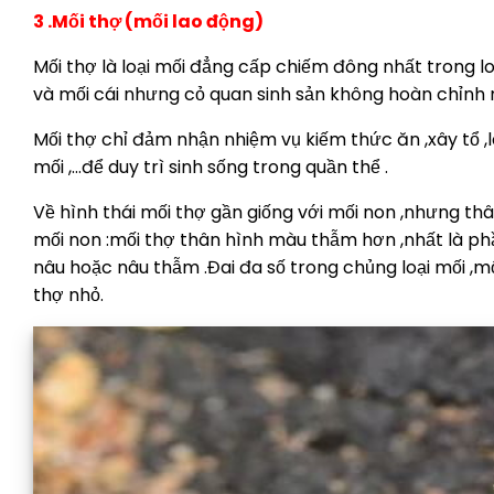
3 .Mối thợ (mối lao động)
Mối thợ là loại mối đẳng cấp chiếm đông nhất trong l
và mối cái nhưng cỏ quan sinh sản không hoàn chỉnh
Mối thợ chỉ đảm nhận nhiệm vụ kiếm thức ăn ,xây tổ
mối ,…để duy trì sinh sống trong quần thể .
Về hình thái mối thợ gần giống với mối non ,nhưng th
mối non :mối thợ thân hình màu thẫm hơn ,nhất là ph
nâu hoặc nâu thẫm .Đai đa số trong chủng loại mối ,mối
thợ nhỏ.