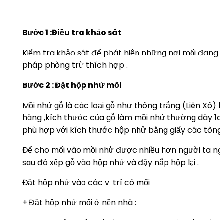
Bước 1 :Điều tra khảo sát
Kiểm tra khảo sát để phát hiện những nơi mối đan
pháp phòng trừ thích hợp .
Bước 2 : Đặt hộp nhử mối
Mồi nhử gỗ là các loại gỗ như thông trắng (Liên Xô) 
hàng ,kích thước của gỗ làm mồi nhử thường dày 1cm
phù hợp với kích thước hộp nhử bằng giấy các tôn
Để cho mối vào mồi nhử được nhiều hơn người ta n
sau đó xếp gỗ vào hộp nhử và đậy nắp hộp lại .
Đặt hộp nhử vào các vị trí có mối
+ Đặt hộp nhử mối ở nền nhà :