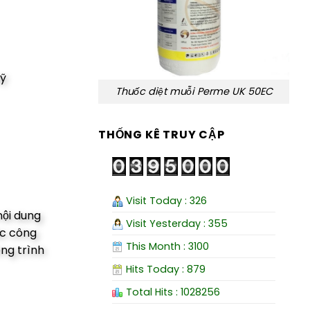
Mỹ
Thuốc diệt muỗi Perme UK 50EC
THỐNG KÊ TRUY CẬP
Visit Today : 326
nội dung
Visit Yesterday : 355
ác công
This Month : 3100
ng trình
Hits Today : 879
Total Hits : 1028256