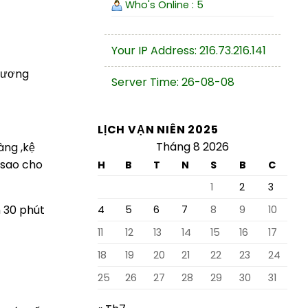
Who's Online : 5
Your IP Address: 216.73.216.141
phương
Server Time: 26-08-08
LỊCH VẠN NIÊN 2025
Tháng 8 2026
àng ,kệ
 sao cho
H
B
T
N
S
B
C
1
2
3
 30 phút
4
5
6
7
8
9
10
11
12
13
14
15
16
17
18
19
20
21
22
23
24
25
26
27
28
29
30
31