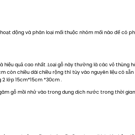
g hoạt động và phân loại mối thuộc nhóm mối nào để có 
là hiệu quả cao nhất .Loại gỗ này thường là các vỏ thùng h
 còn chiều dài chiều rộng thì tùy vào nguyên liệu có sẵn
g 2 lớp 15cm*15cm *30cm .
gâm gỗ mồi nhử vào trong dung dịch nước trong thời gian