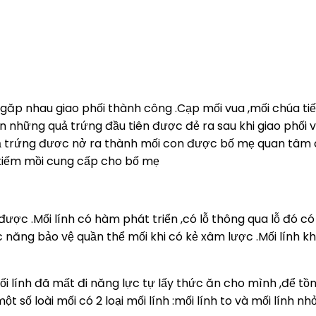
c găp nhau giao phối thành công .Cạp mối vua ,mối chúa ti
n những quả trứng đầu tiên được đẻ ra sau khi giao phối v
quả trứng đươc nở ra thành mối con được bố mẹ quan tâ
ể kiếm mồi cung cấp cho bố mẹ
ược .Mối lính có hàm phát triển ,có lỗ thông qua lỗ đó có 
ức năng bảo vệ quần thể mối khi có kẻ xâm lược .Mối lính 
lính đã mất đi năng lực tự lấy thức ăn cho mình ,để tồn
 số loài mối có 2 loại mối lính :mối lính to và mối lính nhỏ