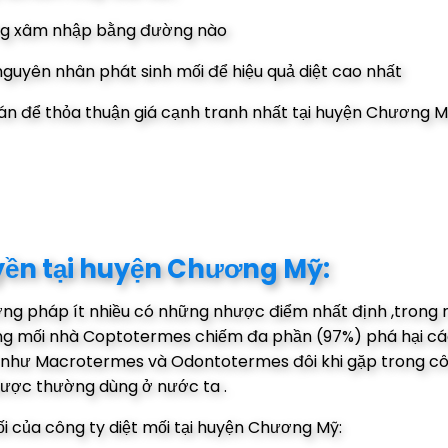
úng xâm nhập bằng đường nào
guyên nhân phát sinh mối để hiệu quả diệt cao nhất
 án để thỏa thuận giá cạnh tranh nhất tại huyện Chương 
yền tại huyện Chương Mỹ:
ng pháp ít nhiều có những nhược điểm nhất định ,trong 
giống mối nhà Coptotermes chiếm đa phần (97%) phá hại c
đất như Macrotermes và Odontotermes đôi khi gặp trong cô
được thường dùng ở nước ta .
ối của công ty diệt mối tại huyện Chương Mỹ: