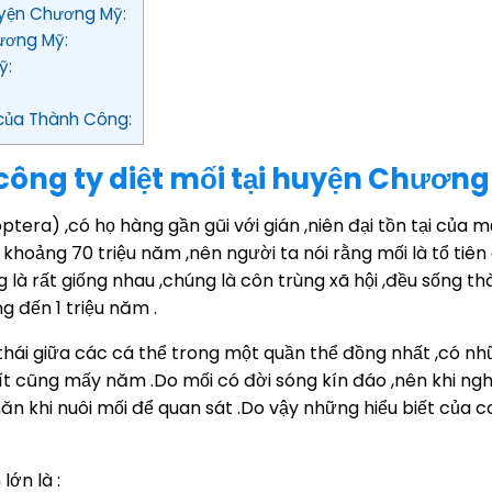
 huyện Chương Mỹ:
hương Mỹ:
ỹ:
 của Thành Công:
à công ty diệt mối tại huyện Chương
tera) ,có họ hàng gần gũi với gián ,niên đại tồn tại của m
c khoảng 70 triệu năm ,nên người ta nói rằng mối là tổ tiên
 là rất giống nhau ,chúng là côn trùng xã hội ,đều sống t
ng đến 1 triệu năm .
thái giữa các cá thể trong một quần thể đồng nhất ,có nh
i ,ít cũng mấy năm .Do mối có đời sóng kín đáo ,nên khi ng
 khi nuôi mối để quan sát .Do vậy những hiểu biết của c
lớn là :