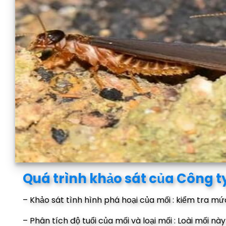
Quá trình khảo sát của Công t
– Khảo sát tình hình phá hoại của mối : kiểm tra m
– Phân tích độ tuổi của mối và loại mối : Loài mối n