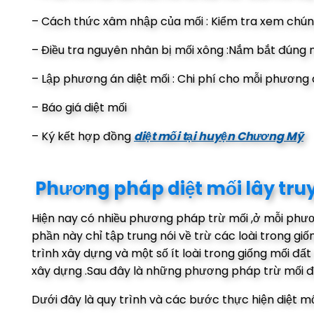
– Cách thức xâm nhập của mối : Kiểm tra xem ch
– Điều tra nguyên nhân bị mối xông :Nắm bắt đúng n
– Lập phương án diệt mối : Chi phí cho mỗi phương
– Báo giá diệt mối
– Ký kết hợp đồng
diệt mối tại huyện Chương Mỹ
Phương pháp diệt mối lây tru
Hiện nay có nhiều phương pháp trừ mối ,ở mỗi phươ
phần này chỉ tập trung nói về trừ các loài trong 
trình xây dựng và một số ít loài trong giống mối 
xây dựng .Sau đây là những phương pháp trừ mối 
Dưới đây là quy trình và các bước thực hiện diệt m