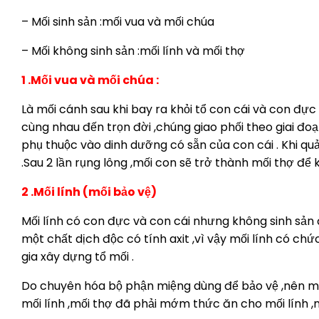
– Mối sinh sản :mối vua và mối chúa
– Mối không sinh sản :mối lính và mối thợ
1 .Mối vua và mối chúa :
Là mối cánh sau khi bay ra khỏi tổ con cái và con đự
cùng nhau đến trọn đời ,chúng giao phối theo giai đoạ
phụ thuộc vào dinh dưỡng có sẵn của con cái . Khi 
.Sau 2 lần rụng lông ,mối con sẽ trở thành mối thợ đ
2 .Mối lính (mối bảo vệ)
Mối lính có con đực và con cái nhưng không sinh sản đ
một chất dịch độc có tính axit ,vì vậy mối lính có ch
gia xây dựng tổ mối .
Do chuyên hóa bộ phận miệng dùng để bảo vệ ,nên mối 
mối lính ,mối thợ đã phải mớm thức ăn cho mối lính ,một