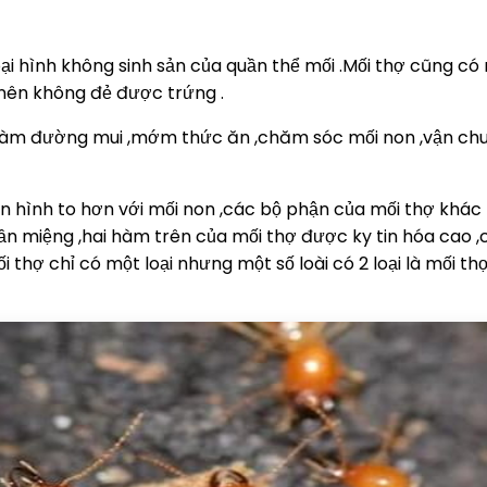
oại hình không sinh sản của quần thể mối .Mối thợ cũng có
 nên không đẻ được trứng .
 ,làm đường mui ,mớm thức ăn ,chăm sóc mối non ,vận ch
ân hình to hơn với mối non ,các bộ phận của mối thợ khác 
ần miệng ,hai hàm trên của mối thợ được ky tin hóa cao 
 thợ chỉ có một loại nhưng một số loài có 2 loại là mối th