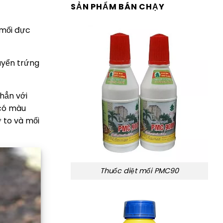
SẢN PHẨM BÁN CHẠY
 mối đực
uyển trứng
hẳn với
,có màu
ợ to và mối
Thuốc diệt mối PMC90