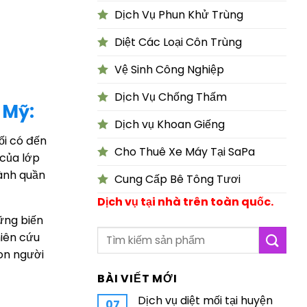
Dịch Vụ Phun Khử Trùng
Diệt Các Loại Côn Trùng
Vệ Sinh Công Nghiệp
Dịch Vụ Chống Thấm
 Mỹ:
Dịch vụ Khoan Giếng
ối có đến
Cho Thuê Xe Máy Tại SaPa
 của lớp
hành quần
Cung Cấp Bê Tông Tươi
Dịch vụ tại nhà trên toàn quốc.
ững biến
hiên cứu
on người
BÀI VIẾT MỚI
Dịch vụ diệt mối tại huyện
07