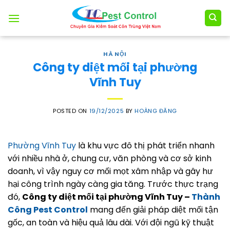
Skip
to
content
HÀ NỘI
Công ty diệt mối tại phường
Vĩnh Tuy
POSTED ON
19/12/2025
BY
HOÀNG ĐĂNG
Phường Vĩnh Tuy
là khu vực đô thị phát triển nhanh
với nhiều nhà ở, chung cư, văn phòng và cơ sở kinh
doanh, vì vậy nguy cơ mối mọt xâm nhập và gây hư
hại công trình ngày càng gia tăng. Trước thực trạng
đó,
Công ty diệt mối tại phường Vĩnh Tuy –
Thành
Công Pest Control
mang đến giải pháp diệt mối tận
gốc, an toàn và hiệu quả lâu dài. Với đội ngũ kỹ thuật