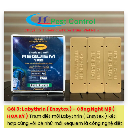
Gói 3 : Labythrin ( Ensytex ) – Công Nghệ Mỹ (
HOA KỲ )
Trạm diệt mối Labythrin ( Ensytex ) kết
hợp cùng với bả nhử mối Requiem là công nghệ diệt