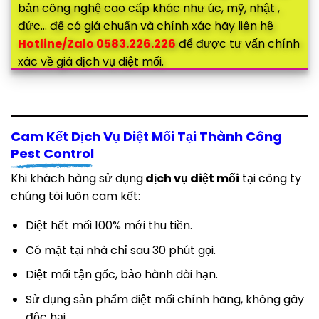
bản công nghệ cao cấp khác như úc, mỹ, nhật ,
đức… để có giá chuẩn và chính xác hãy liên hệ
Hotline/Zalo 0583.226.226
để được tư vấn chính
xác về giá dịch vụ diệt mối.
Cam Kết Dịch Vụ Diệt Mối Tại Thành Công
Pest Control
Khi khách hàng sử dụng
dịch vụ diệt mối
tại công ty
chúng tôi luôn cam kết:
Diệt hết mối 100% mới thu tiền.
Có mặt tại nhà chỉ sau 30 phút gọi.
Diệt mối tận gốc, bảo hành dài hạn.
Sử dụng sản phẩm diệt mối chính hãng, không gây
độc hại.