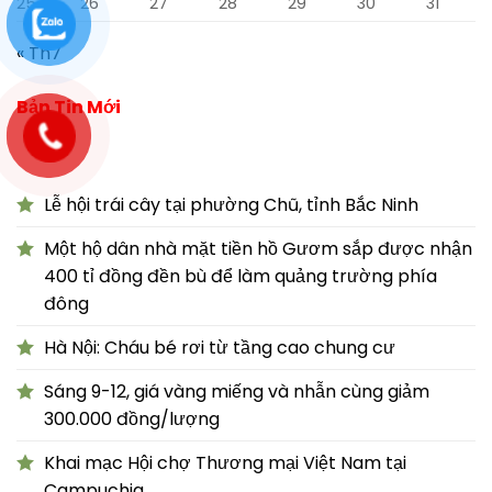
25
26
27
28
29
30
31
« Th7
Bản Tin Mới
Lễ hội trái cây tại phường Chũ, tỉnh Bắc Ninh
Một hộ dân nhà mặt tiền hồ Gươm sắp được nhận
400 tỉ đồng đền bù để làm quảng trường phía
đông
Hà Nội: Cháu bé rơi từ tầng cao chung cư
Sáng 9-12, giá vàng miếng và nhẫn cùng giảm
300.000 đồng/lượng
Khai mạc Hội chợ Thương mại Việt Nam tại
Campuchia