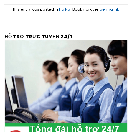
This entry was posted in
Hà Nội
. Bookmark the
permalink
.
HỖ TRỢ TRỰC TUYẾN 24/7