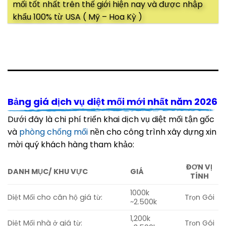
mối tốt nhất trên thế giới hiện nay và được nhập
khẩu 100% từ USA ( Mỹ – Hoa Kỳ )
Bảng giá dịch vụ diệt mối mới nhất năm 2026
Dưới đây là chi phí triển khai dịch vụ diệt mối tận gốc
và
phòng chống mối
nền cho công trình xây dựng xin
mời quý khách hàng tham khảo:
ĐƠN VỊ
DANH MỤC/ KHU VỰC
GIÁ
TÍNH
1000k
Diệt Mối cho căn hộ giá từ:
Trọn Gói
~2.500k
1,200k
Diệt Mối nhà ở giá từ:
Trọn Gói