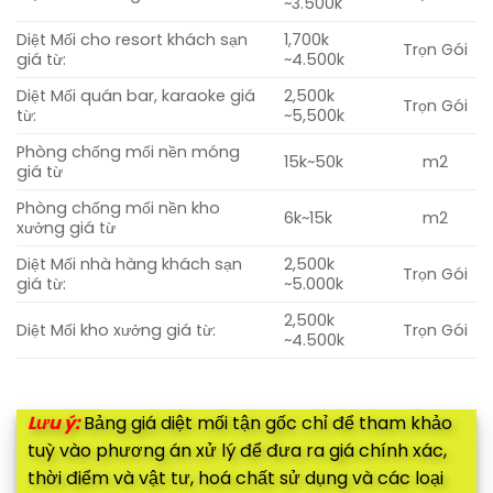
~3.500k
Diệt Mối cho resort khách sạn
1,700k
Trọn Gói
giá từ:
~4.500k
Diệt Mối quán bar, karaoke giá
2,500k
Trọn Gói
từ:
~5,500k
Phòng chống mối nền móng
15k~50k
m2
giá từ
Phòng chống mối nền kho
6k~15k
m2
xưởng giá từ
Diệt Mối nhà hàng khách sạn
2,500k
Trọn Gói
giá từ:
~5.000k
2,500k
Diệt Mối kho xưởng giá từ:
Trọn Gói
~4.500k
Lưu ý:
Bảng giá diệt mối tận gốc chỉ để tham khảo
tuỳ vào phương án xử lý để đưa ra giá chính xác,
thời điểm và vật tư, hoá chất sử dụng và các loại