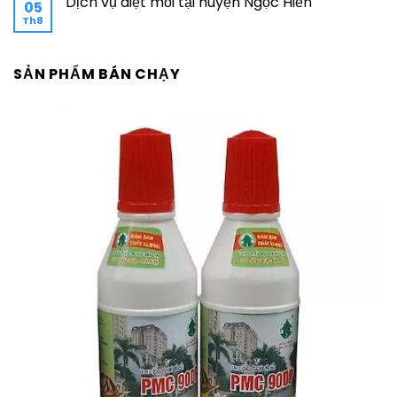
Dịch vụ diệt mối tại huyện Ngọc Hiển
05
Th8
SẢN PHẨM BÁN CHẠY