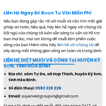
Liên Hệ Ngay Để Được Tư Vấn Miễn Phí
Nếu bạn đang gặp rắc rối với muỗi và cần tìm một giải
pháp an toàn, hiệu quả, hãy liên hệ ngay với chúng tôi.
Đội ngũ của chúng tôi luôn sẵn sàng tư vấn và hỗ trợ
bạn mọi lúc, mọi nơi. Đừng để muỗi làm phiền cuộc
sống của bạn thêm nữa, hãy
liên hệ với chúng tôi
để
xây dựng một không gian sống an toàn và trong lành.
LIÊN HỆ DIỆT MUỖI VÀ CÔNG TẠI
HUYỆN KỲ
SƠN, TỈNH HÒA BÌNH
Địa chỉ: xóm Tự Do, xã Hợp Thịnh, huyện Kỳ Sơn,
tỉnh Hòa Bình.
Số điện thoại:
0583 226 226
Email:
xuyenvietgroupvn@gmail.com
Cung cấp dịch vụ diệt muỗi, diệt côn trùng 24/7, có