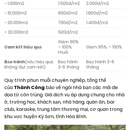
~ 1.000m2
1.500đ/m2
2.000đ/m2
~ 10.000m2
900đ/m2
1.800đ/m2
~ 20.000m2
700đ/m2
1.400đ/m2
> 20.000m2
500đ/m2
Giảm 90%
Cam kết hiệu quả
– 100%
Giảm 95% – 100%
muỗi
Bảo hành
(nếu hiệu quả
Bảo hành
Bảo hành 3-6
không đạt cam kết)
3-6 tháng
tháng
Quy trình phun muỗi chuyên nghiệp, tổng thể
của
Thành Công
bảo vệ ngôi nhà bạn các mối đe
dọa từ côn trùng. Giá dịch vụ áp dụng chung cho nhà
ở, trường học, khách sạn, nhà hàng, quán ăn, bar
club, karaoke, trung tâm thương mại, cơ quan trong
khu vực huyện Kỳ Sơn, tỉnh Hòa Bình.