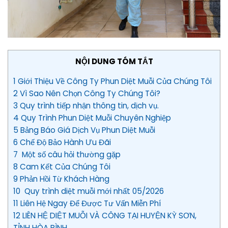
NỘI DUNG TÓM TẮT
1 Giới Thiệu Về Công Ty Phun Diệt Muỗi Của Chúng Tôi
2 Vì Sao Nên Chọn Công Ty Chúng Tôi?
3 Quy trình tiếp nhận thông tin, dịch vụ.
4 Quy Trình Phun Diệt Muỗi Chuyên Nghiệp
5 Bảng Báo Giá Dịch Vụ Phun Diệt Muỗi
6 Chế Độ Bảo Hành Ưu Đãi
7 Một số câu hỏi thường gặp
8 Cam Kết Của Chúng Tôi
9 Phản Hồi Từ Khách Hàng
10 Quy trình diệt muỗi mới nhất 05/2026
11 Liên Hệ Ngay Để Được Tư Vấn Miễn Phí
12 LIÊN HỆ DIỆT MUỖI VÀ CÔNG TẠI HUYỆN KỲ SƠN,
TỈNH HÒA BÌNH