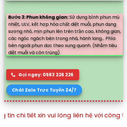
Bước 3: Phun không gian:
Sử dụng bình phun mù
nhiệt, ULV, kết hợp hóa chất diệt muỗi, phun dạng
sương nhỏ, mịn phun lên trên trần cao, không gian,
các ngóc ngách bên trong nhà, hành lang... Phía
bên ngoài phun dọc theo xung quanh. (Nhằm tiêu
diệt muỗi và côn trùng)
Gọi ngay: 0583 226 226
Chát Zalo Trực Tuyến 24/7
 xin vui lòng liên hệ với công ty theo số đ