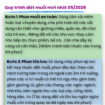
Quy trình diệt muỗi mới nhất 05/2026
Bước 1: Phun muỗi an toàn:
Dùng tấm vải mềm
hoặc bạt chuyên dụng, che phủ toàn bộ các vật
dụng cần thiết như giường chiếu, quần áo, đồ chơi
của trẻ em.., Riêng đối với các khu vực nhạy cảm
như bếp ăn, thực phẩm, bể cá... Cần che đậy kỹ
càng và cẩn thận, (Nhằm tránh bắn thuốc vào trong
khi phun)
Bước 2: Phun tồn lưu:
Sử dụng máy phun áp lực
kết hợp thuốc diệt muỗi, phun đều dọc theo các
vách tường bên trong và ngoài cao 2m trở xuống,
phun các vị trí muỗi có thể trú ngụ như gầm bàn,
gầm giường, tủ, gầm cầu thang, các ngóc ngách,
nhà kho, bên ngoài như các bụi cây, cống rãnh,
hàng dào...Vv (Tác dụng diệt và tồn lưu ngăn ngừa
muỗi, côn trùng quay lại dài ngày sau khi phun)