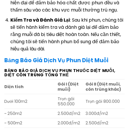
hiện đại để đảm bảo hóa chất được phun đều và
thấm sâu vào các khu vực muỗi thường trú ngụ.
Kiểm Tra và Đánh Giá Lại
: Sau khi phun, chúng tôi
sẽ tiến hành kiểm tra và đánh giá lại để đảm bảo
rằng muỗi đã bị tiêu diệt hoàn toàn. Nếu cần thiết,
chúng tôi sẽ tiến hành phun bổ sung để đảm bảo
hiệu quả lâu dài.
Bảng Báo Giá Dịch Vụ Phun Diệt Muỗi
BẢNG BÁO GIÁ DỊCH VỤ PHUN THUỐC DIỆT MUỖI,
DIỆT CÔN TRÙNG TỔNG THỂ
Gói I (Diệt
Gói II (Diệt muỗi,
Diện tích
muỗi)
côn trùng khác)
Trọn gói
Dưới 100m2
Trọn gói 800.000
550.000
~ 250m2
2.500đ/m2
3.000đ/m2
~ 500m2
2.000đ/m2
2.500đ/m2