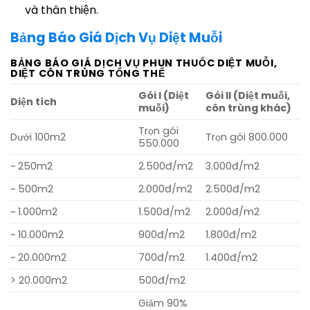
và thân thiện.
Bảng Báo Giá Dịch Vụ Diệt Muỗi
BẢNG BÁO GIÁ DỊCH VỤ PHUN THUỐC DIỆT MUỖI,
DIỆT CÔN TRÙNG TỔNG THỂ
Gói I (Diệt
Gói II (Diệt muỗi,
Diện tích
muỗi)
côn trùng khác)
Trọn gói
Dưới 100m2
Trọn gói 800.000
550.000
~ 250m2
2.500đ/m2
3.000đ/m2
~ 500m2
2.000đ/m2
2.500đ/m2
~ 1.000m2
1.500đ/m2
2.000đ/m2
~ 10.000m2
900đ/m2
1.800đ/m2
~ 20.000m2
700đ/m2
1.400đ/m2
> 20.000m2
500đ/m2
Giảm 90%