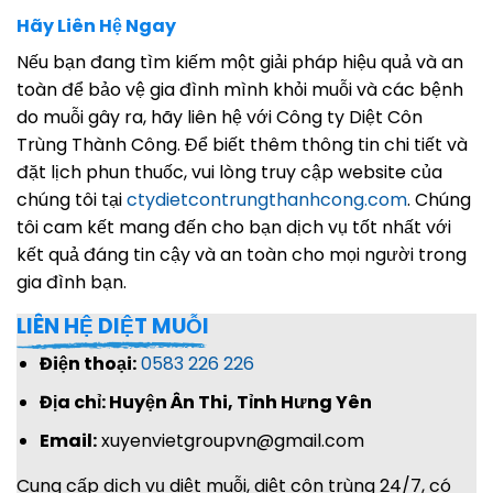
Hãy Liên Hệ Ngay
Nếu bạn đang tìm kiếm một giải pháp hiệu quả và an
toàn để bảo vệ gia đình mình khỏi muỗi và các bệnh
do muỗi gây ra, hãy liên hệ với Công ty Diệt Côn
Trùng Thành Công. Để biết thêm thông tin chi tiết và
đặt lịch phun thuốc, vui lòng truy cập website của
chúng tôi tại
ctydietcontrungthanhcong.com
. Chúng
tôi cam kết mang đến cho bạn dịch vụ tốt nhất với
kết quả đáng tin cậy và an toàn cho mọi người trong
gia đình bạn.
LIÊN HỆ DIỆT MUỖI
Điện thoại:
0583 226 226
Địa chỉ: Huyện Ân Thi, Tỉnh Hưng Yên
Email:
xuyenvietgroupvn@gmail.com
Cung cấp dịch vụ diệt muỗi, diệt côn trùng 24/7, có