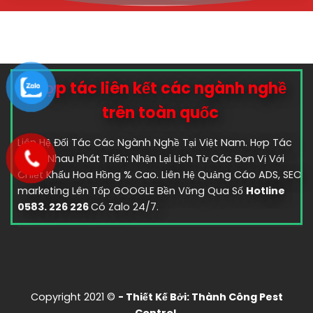
Hợp tác liên kết các ngành nghề
trên toàn quốc
Liên Hệ Đối Tác Các Ngành Nghề Tại Việt Nam. Hợp Tác
Cùng Nhau Phát Triển: Nhận Lại Lịch Từ Các Đơn Vị Với
Chiết Khấu Hoa Hồng % Cao. Liên Hệ Quảng Cáo ADS, SEO
marketing Lên Tốp GOOGLE Bền Vững Qua Số
Hotline
0583. 226 226
Có Zalo 24/7.
Copyright 2021 ©
- Thiết Kế Bởi:
Thành Công Pest