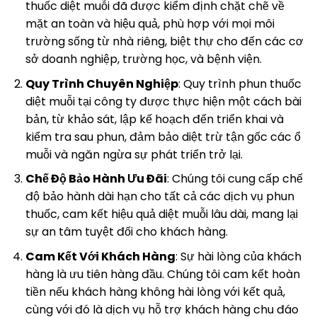
thuốc diệt muỗi đã được kiểm định chặt chẽ về
mặt an toàn và hiệu quả, phù hợp với mọi môi
trường sống từ nhà riêng, biệt thự cho đến các cơ
sở doanh nghiệp, trường học, và bệnh viện.
Quy Trình Chuyên Nghiệp
: Quy trình phun thuốc
diệt muỗi tại công ty được thực hiện một cách bài
bản, từ khảo sát, lập kế hoạch đến triển khai và
kiểm tra sau phun, đảm bảo diệt trừ tận gốc các ổ
muỗi và ngăn ngừa sự phát triển trở lại.
Chế Độ Bảo Hành Ưu Đãi
: Chúng tôi cung cấp chế
độ bảo hành dài hạn cho tất cả các dịch vụ phun
thuốc, cam kết hiệu quả diệt muỗi lâu dài, mang lại
sự an tâm tuyệt đối cho khách hàng.
Cam Kết Với Khách Hàng
: Sự hài lòng của khách
hàng là ưu tiên hàng đầu. Chúng tôi cam kết hoàn
tiền nếu khách hàng không hài lòng với kết quả,
cùng với đó là dịch vụ hỗ trợ khách hàng chu đáo