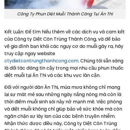
Công Ty Phun Diệt Muỗi Thành Công Tại Ân Thi
Kết Luận: Để tìm hiểu thêm về các dịch vụ và cam kết
của Công ty Diệt Côn Trùng Thành Công, và để bảo
vệ gia đình bạn khỏi các nguy cơ do muỗi gây ra, hãy
truy cập ngay website
ctydietcontrungthanhcong.com
. Chúng tôi sẵn sàng
là đối tác đáng tin cậy trong mọi nhu cầu phun thuốc
diệt muỗi tại Ân Thi và các khu vực lân cận.
Đối với người dân Ân Thi, mùa mưa không chỉ mang
lại sự mát mẻ sau những ngày nắng nóng mà còn là
thời điểm muỗi sinh sôi nảy nở mạnh mẽ. Việc phòng
và diệt muỗi không chỉ giúp bảo vệ sức khỏe mà còn
ngăn chặn sự lây lan của các bệnh truyền nhiễm.
Nhận thức được điều này, Công ty Diệt Côn Trùng