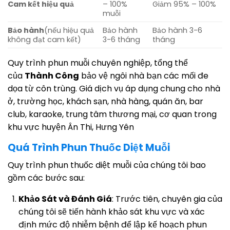
Cam kết hiệu quả
– 100%
Giảm 95% – 100%
muỗi
Bảo hành
(nếu hiệu quả
Bảo hành
Bảo hành 3-6
không đạt cam kết)
3-6 tháng
tháng
Quy trình phun muỗi chuyên nghiệp, tổng thể
của
Thành Công
bảo vệ ngôi nhà bạn các mối đe
dọa từ côn trùng. Giá dịch vụ áp dụng chung cho nhà
ở, trường học, khách sạn, nhà hàng, quán ăn, bar
club, karaoke, trung tâm thương mại, cơ quan trong
khu vực huyện Ân Thi, Hưng Yên
Quá Trình Phun Thuốc Diệt Muỗi
Quy trình phun thuốc diệt muỗi của chúng tôi bao
gồm các bước sau:
Khảo Sát và Đánh Giá
: Trước tiên, chuyên gia của
chúng tôi sẽ tiến hành khảo sát khu vực và xác
định mức độ nhiễm bệnh để lập kế hoạch phun