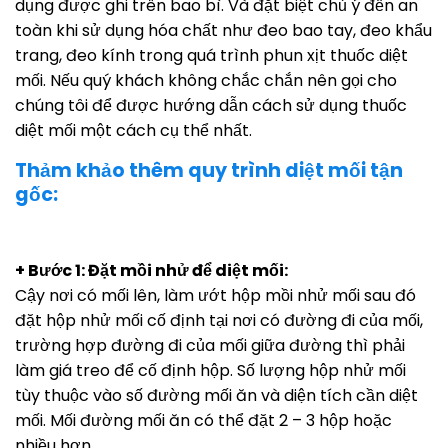
dụng được ghi trên bao bì. Và đặt biệt chủ ý đến an
toàn khi sử dụng hóa chất như đeo bao tay, đeo khẩu
trang, đeo kính trong quá trình phun xịt thuốc diệt
mối. Nếu quý khách không chắc chắn nên gọi cho
chúng tôi để được hướng dẫn cách sử dụng thuốc
diệt mối một cách cụ thể nhất.
Thảm khảo thêm quy trình diệt mối tận
gốc:
+ Bước 1: Đặt mồi nhử để diệt mối:
Cậy nơi có mối lên, làm ướt hộp mồi nhử mối sau đó
đặt hộp nhử mối cố định tại nơi có đường đi của mối,
trường hợp đường đi của mối giữa đường thì phải
làm giá treo để cố định hộp. Số lượng hộp nhử mối
tùy thuộc vào số đường mối ăn và diện tích cần diệt
mối. Mối đường mối ăn có thể đặt 2 – 3 hộp hoặc
nhiều hơn.