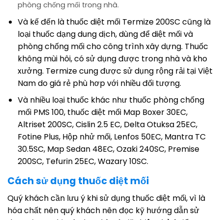
phòng chống mối trong nhà.
Và kế đến là thuốc diệt mối Termize 200SC cũng là
loại thuốc dạng dung dịch, dùng để diệt mối và
phòng chống mối cho công trình xây dựng. Thuốc
không mùi hôi, có sử dụng được trong nhà và kho
xưởng. Termize cung được sử dụng rộng rải tại Việt
Nam do giá rẻ phù hơp với nhiều đối tượng.
Và nhiều loại thuốc khác như thuốc phòng chống
mối PMS 100, thuốc diệt mối Map Boxer 30EC,
Altriset 200SC, Cislin 2.5 EC, Delta Otuksa 25EC,
Fotine Plus, Hộp nhử mối, Lenfos 50EC, Mantra TC
30.5SC, Map Sedan 48EC, Ozaki 240SC, Premise
200SC, Tefurin 25EC, Wazary 10SC.
Cách sử dụng thuốc diệt mối
Quý khách cần lưu ý khi sử dụng thuốc diệt mối, vì là
hóa chất nên quý khách nên đọc kỹ hướng dẫn sử