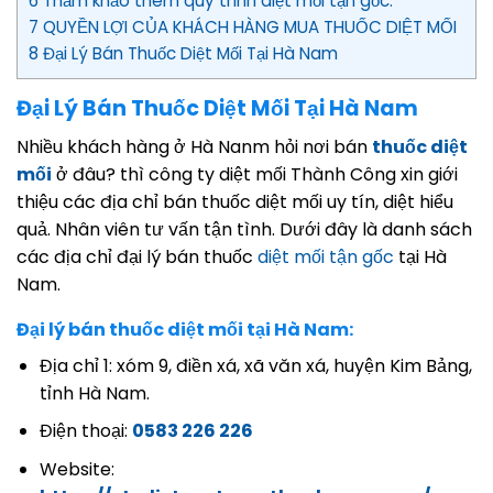
6 Thảm khảo thêm quy trình diệt mối tận gốc:
7 QUYỀN LỢI CỦA KHÁCH HÀNG MUA THUỐC DIỆT MỐI
8 Đại Lý Bán Thuốc Diệt Mối Tại Hà Nam
Đại Lý Bán Thuốc Diệt Mối Tại Hà Nam
Nhiều khách hàng ở Hà Nanm hỏi nơi bán
thuốc diệt
mối
ở đâu? thì công ty diệt mối Thành Công xin giới
thiệu các địa chỉ bán thuốc diệt mối uy tín, diệt hiểu
quả. Nhân viên tư vấn tận tình. Dưới đây là danh sách
các địa chỉ đại lý bán thuốc
diệt mối tận gốc
tại Hà
Nam.
Đại lý bán thuốc diệt mối tại Hà Nam:
Địa chỉ 1: xóm 9, điền xá, xã văn xá, huyện Kim Bảng,
tỉnh Hà Nam.
Điện thoại:
0583 226 226
Website: