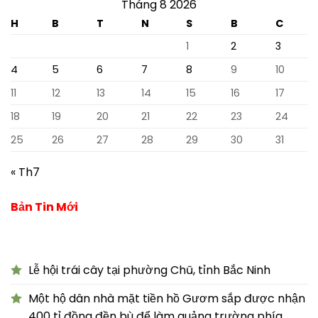
Tháng 8 2026
H
B
T
N
S
B
C
1
2
3
4
5
6
7
8
9
10
11
12
13
14
15
16
17
18
19
20
21
22
23
24
25
26
27
28
29
30
31
« Th7
Bản Tin Mới
Lễ hội trái cây tại phường Chũ, tỉnh Bắc Ninh
Một hộ dân nhà mặt tiền hồ Gươm sắp được nhận
400 tỉ đồng đền bù để làm quảng trường phía