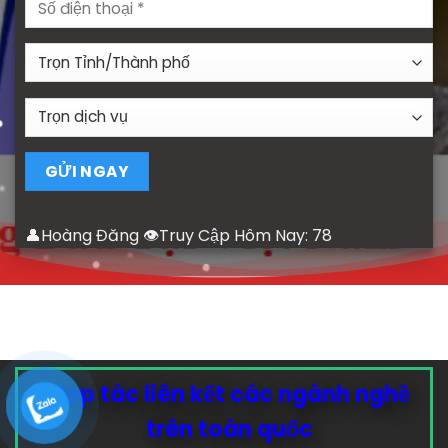
👤Hoàng Đăng 👁Truy Cập Hôm Nay:
78
Hợp tác liên kết các ngành nghề
trên toàn quốc