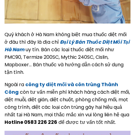
Quý khách ở Hà Nam không biệt mua thuốc diệt mối
ở đâu thì đây là địa chỉ
Đại Lý Bán Thuốc Diệt Mối Tại
Hà Nam
uy tín. Bán các loại thuốc diệt mối như
PMC90, Termize 200SC, Mythic 240SC, Cislin,
Mapboxer… Bán thuốc và hướng dẫn cách sử dụng
tận tình.
Ngoài ra
công ty diệt mối và côn trùng Thành
Công
còn tư vấn miễn phí khách hàng cách diệt mối,
diệt muỗi, diệt gián, diệt chuột, phòng chống mối, mọt
công trình, diệt các loại côn trùng gây hại hiệu quả
nhất tại Hà Nam, mọi thắc mắc xin vui lòng liên hệ qua
Hotline 0583 226 226
để được tư vấn tốt nhất.