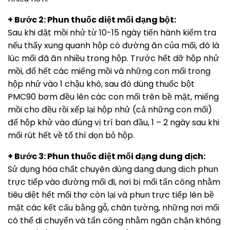
+ Bước 2: Phun thuốc diệt mối dạng bột:
Sau khi đặt mồi nhử từ 10-15 ngày tiến hành kiểm tra
nếu thấy xung quanh hộp có đường ăn của mối, đó là
lúc mối đã ăn nhiều trong hộp. Trước hết dỡ hộp nhử
mồi, đổ hết các miếng mồi và những con mối trong
hộp nhử vào 1 chậu khô, sau đó dùng thuốc bột
PMC90 bơm đều lên các con mối trên bề mặt, miếng
mồi cho đều rồi xếp lại hộp nhử (cả những con mối)
để hộp khử vào đúng vị trí ban đầu, 1 – 2 ngày sau khi
mối rút hết về tổ thì dọn bỏ hộp.
+ Bước 3: Phun thuốc diệt mối dạng dung dịch:
Sử dụng hóa chất chuyên dùng dạng dung dịch phun
trực tiếp vào đường mối đi, nơi bị mối tấn công nhằm
tiêu diệt hết mối thợ còn lại và phun trực tiếp lên bề
mặt các kết cấu bằng gỗ, chân tường, những nơi mối
có thể di chuyển và tấn công nhằm ngăn chặn không