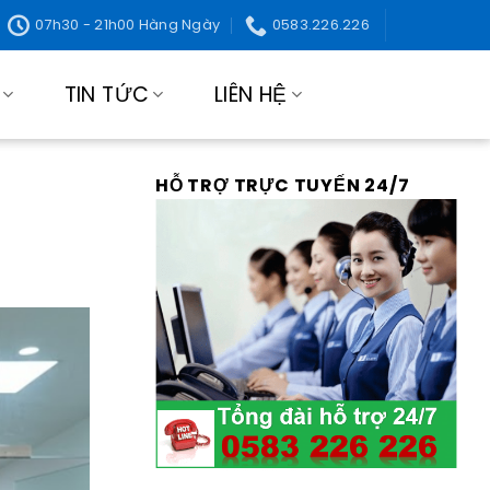
07h30 - 21h00 Hàng Ngày
0583.226.226
TIN TỨC
LIÊN HỆ
HỖ TRỢ TRỰC TUYẾN 24/7