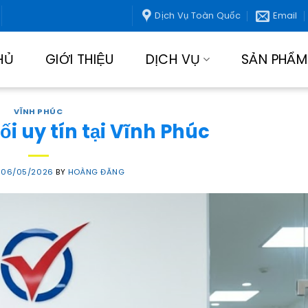
Dịch Vụ Toàn Quốc
Email
HỦ
GIỚI THIỆU
DỊCH VỤ
SẢN PHẨM
VĨNH PHÚC
ối uy tín tại Vĩnh Phúc
N
06/05/2026
BY
HOÀNG ĐĂNG