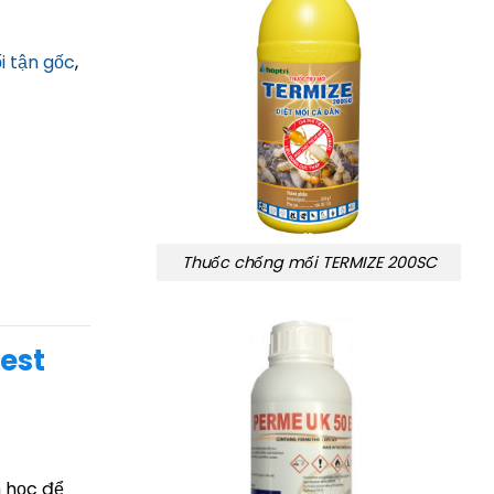
i tận gốc
,
Thuốc chống mối TERMIZE 200SC
Pest
 học để