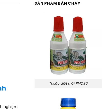
SẢN PHẨM BÁN CHẠY
Thuốc diệt mối PMC90
nh
nh nghiệm