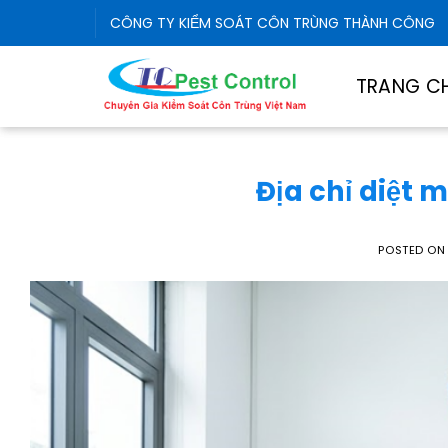
Skip
CÔNG TY KIỂM SOÁT CÔN TRÙNG THÀNH CÔNG
to
content
TRANG C
Địa chỉ diệt m
POSTED O