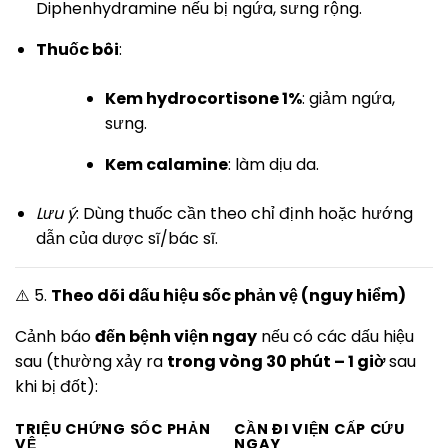
Diphenhydramine nếu bị ngứa, sưng rộng.
Thuốc bôi
:
Kem hydrocortisone 1%
: giảm ngứa,
sưng.
Kem calamine
: làm dịu da.
Lưu ý
: Dùng thuốc cần theo chỉ định hoặc hướng
dẫn của dược sĩ/bác sĩ.
⚠️ 5.
Theo dõi dấu hiệu sốc phản vệ (nguy hiểm)
Cảnh báo
đến bệnh viện ngay
nếu có các dấu hiệu
sau (thường xảy ra
trong vòng 30 phút – 1 giờ
sau
khi bị đốt):
TRIỆU CHỨNG SỐC PHẢN
CẦN ĐI VIỆN CẤP CỨU
VỆ
NGAY