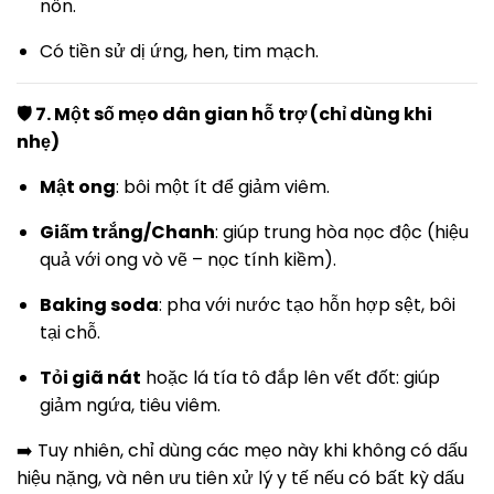
nôn.
Có tiền sử dị ứng, hen, tim mạch.
🛡️ 7. Một số mẹo dân gian hỗ trợ (chỉ dùng khi
nhẹ)
Mật ong
: bôi một ít để giảm viêm.
Giấm trắng/Chanh
: giúp trung hòa nọc độc (hiệu
quả với ong vò vẽ – nọc tính kiềm).
Baking soda
: pha với nước tạo hỗn hợp sệt, bôi
tại chỗ.
Tỏi giã nát
hoặc lá tía tô đắp lên vết đốt: giúp
giảm ngứa, tiêu viêm.
➡️ Tuy nhiên, chỉ dùng các mẹo này khi không có dấu
hiệu nặng, và nên ưu tiên xử lý y tế nếu có bất kỳ dấu