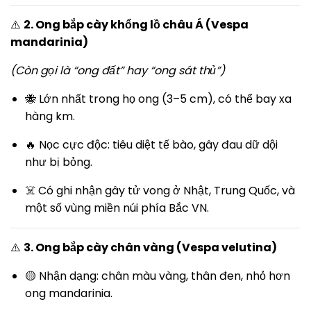
⚠️
2. Ong bắp cày khổng lồ châu Á (Vespa
mandarinia)
(Còn gọi là “ong đất” hay “ong sát thủ”)
🐝 Lớn nhất trong họ ong (3–5 cm), có thể bay xa
hàng km.
🔥 Nọc cực độc: tiêu diệt tế bào, gây đau dữ dội
như bị bỏng.
☠️ Có ghi nhận gây tử vong ở Nhật, Trung Quốc, và
một số vùng miền núi phía Bắc VN.
⚠️
3. Ong bắp cày chân vàng (Vespa velutina)
🟡 Nhận dạng: chân màu vàng, thân đen, nhỏ hơn
ong mandarinia.