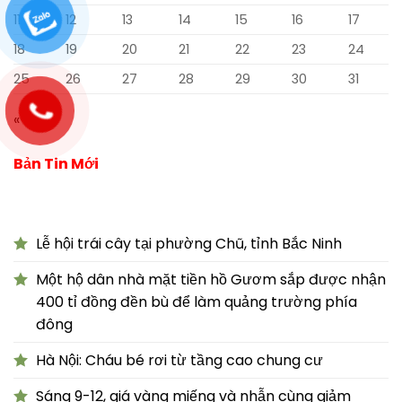
11
12
13
14
15
16
17
18
19
20
21
22
23
24
25
26
27
28
29
30
31
« Th7
Bản Tin Mới
Lễ hội trái cây tại phường Chũ, tỉnh Bắc Ninh
Một hộ dân nhà mặt tiền hồ Gươm sắp được nhận
400 tỉ đồng đền bù để làm quảng trường phía
đông
Hà Nội: Cháu bé rơi từ tầng cao chung cư
Sáng 9-12, giá vàng miếng và nhẫn cùng giảm