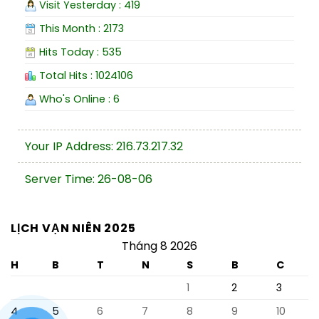
Visit Yesterday : 419
This Month : 2173
Hits Today : 535
Total Hits : 1024106
Who's Online : 6
Your IP Address: 216.73.217.32
Server Time: 26-08-06
LỊCH VẠN NIÊN 2025
Tháng 8 2026
H
B
T
N
S
B
C
1
2
3
4
5
6
7
8
9
10