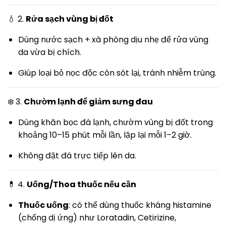
💧 2.
Rửa sạch vùng bị đốt
Dùng nước sạch + xà phòng dịu nhẹ để rửa vùng
da vừa bị chích.
Giúp loại bỏ nọc độc còn sót lại, tránh nhiễm trùng.
❄️ 3.
Chườm lạnh để giảm sưng đau
Dùng khăn bọc đá lạnh, chườm vùng bị đốt trong
khoảng 10–15 phút mỗi lần, lặp lại mỗi 1–2 giờ.
Không đặt đá trực tiếp lên da.
💊 4.
Uống/Thoa thuốc nếu cần
Thuốc uống
: có thể dùng thuốc kháng histamine
(chống dị ứng) như Loratadin, Cetirizine,