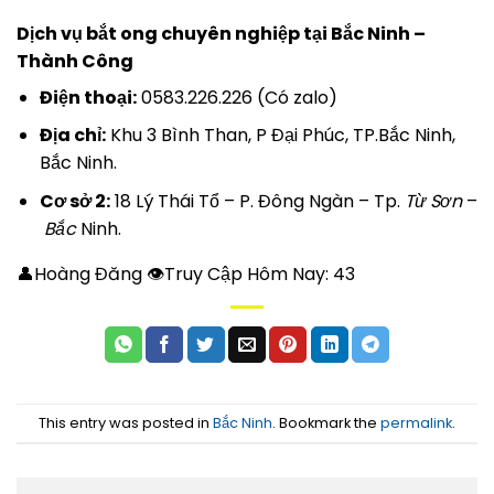
Dịch vụ bắt ong chuyên nghiệp tại Bắc Ninh –
Thành Công
Điện thoại:
0583.226.226 (Có zalo)
Địa chỉ:
Khu 3 Bình Than, P Đại Phúc, TP.Bắc Ninh,
Bắc Ninh.
Cơ sở 2:
18 Lý Thái Tổ – P. Đông Ngàn – Tp.
Từ Sơn
–
Bắc
Ninh.
👤Hoàng Đăng 👁Truy Cập Hôm Nay:
43
This entry was posted in
Bắc Ninh
. Bookmark the
permalink
.