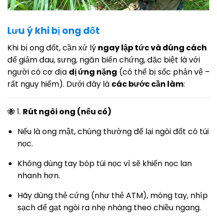
Lưu ý khi bị ong đốt
Khi bị ong đốt, cần xử lý
ngay lập tức và đúng cách
để giảm đau, sưng, ngăn biến chứng, đặc biệt là với
người có cơ địa
dị ứng nặng
(có thể bị sốc phản vệ –
rất nguy hiểm). Dưới đây là
các bước cần làm
:
🐝 1.
Rút ngòi ong (nếu có)
Nếu là ong mật, chúng thường để lại ngòi đốt có túi
nọc.
Không dùng tay bóp túi nọc vì sẽ khiến nọc lan
nhanh hơn.
Hãy dùng thẻ cứng (như thẻ ATM), móng tay, nhíp
sạch để gạt ngòi ra nhẹ nhàng theo chiều ngang.