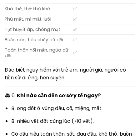
Khó thở, thở khò khè
✅
Phù mặt, mí mắt, lưỡi
✅
Tụt huyết áp, chóng mặt
✅
Buồn nôn, tiêu chảy dữ dội
✅
Toàn thân nổi mẩn, ngứa dữ
✅
dội
Đặc biệt nguy hiểm với trẻ em, người già, người có
tiền sử dị ứng, hen suyễn.
🚑 6.
Khi nào cần đến cơ sở y tế ngay?
Bị ong đốt ở vùng đầu, cổ, miệng, mắt.
Bị nhiều vết đốt cùng lúc (>10 vết).
Có dấu hiệu toàn thân: sốt, đau đầu, khó thở, buồn