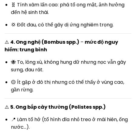
🧬 Tính xâm lấn cao: phá tổ ong mật, ảnh hưởng
đến hệ sinh thái.
💢 Đốt đau, có thể gây dị ứng nghiêm trọng.
⚠️
4. Ong nghệ (Bombus spp.)
–
mức độ nguy
hiểm: trung bình
🐝 To, lông xù, không hung dữ nhưng nọc vẫn gây
sưng, đau rát.
🟡 Ít gặp ở đô thị nhưng có thể thấy ở vùng cao,
gần rừng.
⚠️
5. Ong bắp cày thường (Polistes spp.)
📍 Làm tổ hở (tổ hình đĩa nhỏ treo ở mái hiên, ống
nước...).