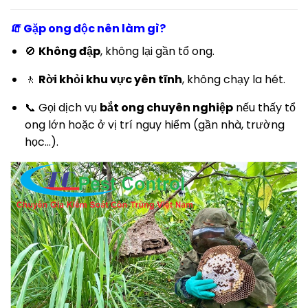
🧯 Gặp ong độc nên làm gì?
🚫
Không đập
, không lại gần tổ ong.
🚶
Rời khỏi khu vực yên tĩnh
, không chạy la hét.
📞 Gọi dịch vụ
bắt ong chuyên nghiệp
nếu thấy tổ
ong lớn hoặc ở vị trí nguy hiểm (gần nhà, trường
học...).