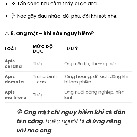
💢 Tấn công nếu cảm thấy bị đe dọa.
🩺 Nọc gây đau nhức, đỏ, phù, đôi khi sốt nhẹ.
⚠️
6. Ong mật – khi nào nguy hiểm?
MỨC ĐỘ
LOÀI
LƯU Ý
ĐỘC
Apis
Thấp
Ong nội địa, thường hiền
cerana
Apis
Trung bình
Sống hoang, dễ kích động khi
dorsata
– cao
bị làm phiền
Apis
Ong nuôi công nghiệp, hiền
Thấp
mellifera
lành
🛑
Ong mật chỉ nguy hiểm khi cả đàn
tấn công
, hoặc người bị
dị ứng nặng
với nọc ong
.