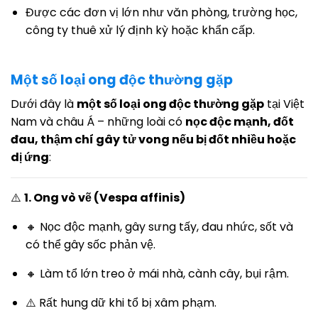
Được các đơn vị lớn như văn phòng, trường học,
công ty thuê xử lý định kỳ hoặc khẩn cấp.
Một số loại ong độc thường gặp
Dưới đây là
một số loại ong độc thường gặp
tại Việt
Nam và châu Á – những loài có
nọc độc mạnh, đốt
đau, thậm chí gây tử vong nếu bị đốt nhiều hoặc
dị ứng
:
⚠️
1. Ong vò vẽ (Vespa affinis)
🔸 Nọc độc mạnh, gây sưng tấy, đau nhức, sốt và
có thể gây sốc phản vệ.
🔸 Làm tổ lớn treo ở mái nhà, cành cây, bụi rậm.
⚠️ Rất hung dữ khi tổ bị xâm phạm.