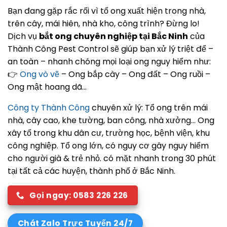
Bạn đang gặp rắc rối vì tổ ong xuất hiện trong nhà,
trên cây, mái hiên, nhà kho, công trình? Đừng lo!
Dịch vụ
bắt ong chuyên nghiệp tại Bắc Ninh
của
Thành Công Pest Control sẽ giúp bạn xử lý triệt để –
an toàn – nhanh chóng mọi loại ong nguy hiểm như:
👉
Ong vò vẽ
– Ong bắp cày – Ong đất – Ong ruồi –
Ong mật hoang dã…
Công ty Thành Công
chuyên xử lý: Tổ ong trên mái
nhà, cây cao, khe tường, ban công, nhà xưởng… Ong
xây tổ trong khu dân cư, trường học, bệnh viện, khu
công nghiệp. Tổ ong lớn, có nguy cơ gây nguy hiểm
cho người già & trẻ nhỏ. có mặt nhanh trong 30 phút
tại tất cả các huyện, thành phố ở Bắc Ninh.
Gọi ngay: 0583 226 226
Chát Zalo Trực Tuyến 24/7