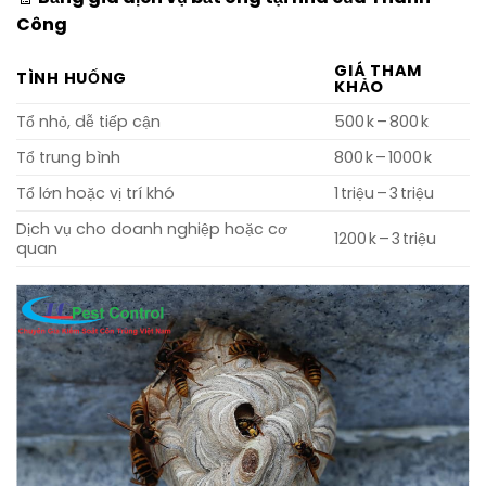
Công
GIÁ THAM
TÌNH HUỐNG
KHẢO
Tổ nhỏ, dễ tiếp cận
500 k – 800 k
Tổ trung bình
800 k – 1000 k
Tổ lớn hoặc vị trí khó
1 triệu – 3 triệu
Dịch vụ cho doanh nghiệp hoặc cơ
1200 k – 3 triệu
quan