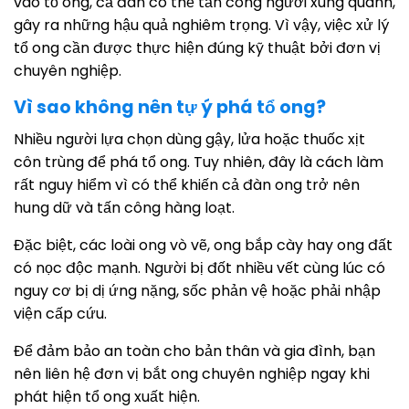
vào tổ ong, cả đàn có thể tấn công người xung quanh,
gây ra những hậu quả nghiêm trọng. Vì vậy, việc xử lý
tổ ong cần được thực hiện đúng kỹ thuật bởi đơn vị
chuyên nghiệp.
Vì sao không nên tự ý phá tổ ong?
Nhiều người lựa chọn dùng gậy, lửa hoặc thuốc xịt
côn trùng để phá tổ ong. Tuy nhiên, đây là cách làm
rất nguy hiểm vì có thể khiến cả đàn ong trở nên
hung dữ và tấn công hàng loạt.
Đặc biệt, các loài ong vò vẽ, ong bắp cày hay ong đất
có nọc độc mạnh. Người bị đốt nhiều vết cùng lúc có
nguy cơ bị dị ứng nặng, sốc phản vệ hoặc phải nhập
viện cấp cứu.
Để đảm bảo an toàn cho bản thân và gia đình, bạn
nên liên hệ đơn vị bắt ong chuyên nghiệp ngay khi
phát hiện tổ ong xuất hiện.