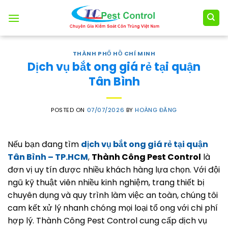
Skip
to
content
THÀNH PHỐ HỒ CHÍ MINH
Dịch vụ bắt ong giá rẻ tại quận
Tân Bình
POSTED ON
07/07/2026
BY
HOÀNG ĐĂNG
Nếu bạn đang tìm
dịch vụ bắt ong giá rẻ tại quận
Tân Bình – TP.HCM
,
Thành Công Pest Control
là
đơn vị uy tín được nhiều khách hàng lựa chọn. Với đội
ngũ kỹ thuật viên nhiều kinh nghiệm, trang thiết bị
chuyên dụng và quy trình làm việc an toàn, chúng tôi
cam kết xử lý nhanh chóng mọi loại tổ ong với chi phí
hợp lý. Thành Công Pest Control cung cấp dịch vụ