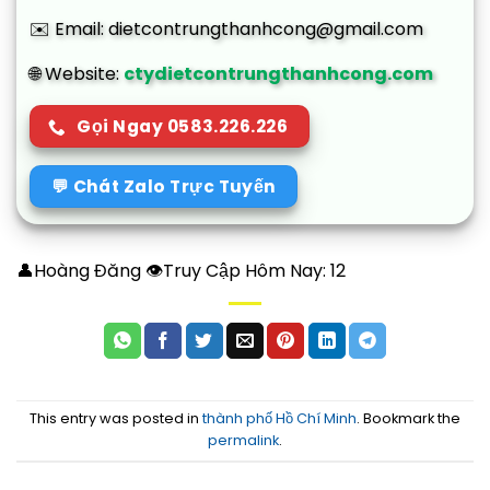
✉️ Email: dietcontrungthanhcong@gmail.com
🌐 Website:
ctydietcontrungthanhcong.com
Gọi Ngay 0583.226.226
💬 Chát Zalo Trực Tuyến
👤Hoàng Đăng 👁Truy Cập Hôm Nay:
12
This entry was posted in
thành phố Hồ Chí Minh
. Bookmark the
permalink
.