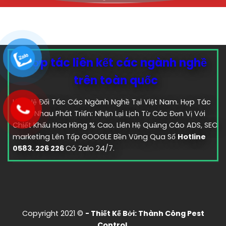
Hợp tác liên kết các ngành nghề
trên toàn quốc
Liên Hệ Đối Tác Các Ngành Nghề Tại Việt Nam. Hợp Tác
Cùng Nhau Phát Triển: Nhận Lại Lịch Từ Các Đơn Vị Với
Chiết Khấu Hoa Hồng % Cao. Liên Hệ Quảng Cáo ADS, SEO
marketing Lên Tốp GOOGLE Bền Vững Qua Số
Hotline
0583. 226 226
Có Zalo 24/7.
Copyright 2021 ©
- Thiết Kế Bởi:
Thành Công Pest
Control.