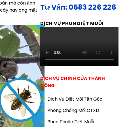
 toàn mà còn ảnh
Tư Vấn: 0583 226 226
p cày hay ong mật
DỊCH VỤ PHUN DIỆT MUỖI
DỊCH VỤ CHÍNH CỦA THÀNH
CÔNG
Dịch Vụ Diệt Mối Tận Gốc
Phòng Chống Mối CTXD
Phun Thuốc Diệt Muỗi