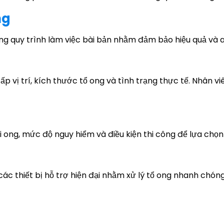
ng
g quy trình làm việc bài bản nhằm đảm bảo hiệu quả và a
p vị trí, kích thước tổ ong và tình trạng thực tế. Nhân v
ại ong, mức độ nguy hiểm và điều kiện thi công để lựa chọn 
c thiết bị hỗ trợ hiện đại nhằm xử lý tổ ong nhanh chóng,