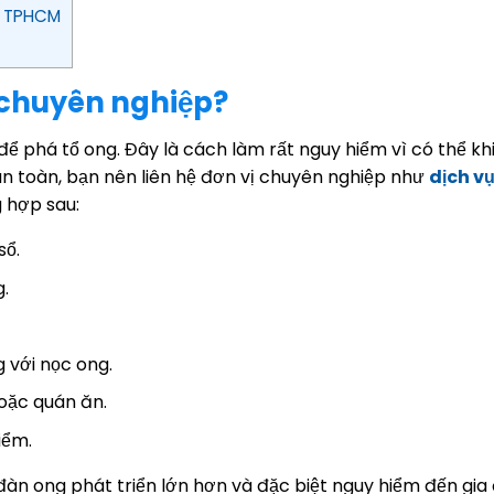
 – TPHCM
g chuyên nghiệp?
 để phá tổ ong. Đây là cách làm rất nguy hiểm vì có thể k
n toàn, bạn nên liên hệ đơn vị chuyên nghiệp như
dịch vụ
 hợp sau:
sổ.
.
g với nọc ong.
hoặc quán ăn.
iểm.
 đàn ong phát triển lớn hơn và đặc biệt nguy hiểm đến gia