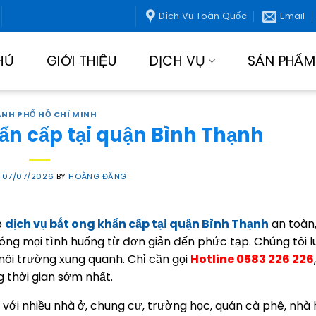
Dịch Vụ Toàn Quốc
Email
HỦ
GIỚI THIỆU
DỊCH VỤ
SẢN PHẨM
NH PHỐ HỒ CHÍ MINH
ẩn cấp tại quận Bình Thạnh
N
07/07/2026
BY
HOÀNG ĐĂNG
p
dịch vụ bắt ong khẩn cấp tại quận Bình Thạnh
an toàn
hóng mọi tình huống từ đơn giản đến phức tạp. Chúng tôi lu
ôi trường xung quanh. Chỉ cần gọi
Hotline 0583 226 226
 thời gian sớm nhất.
với nhiều nhà ở, chung cư, trường học, quán cà phê, nhà