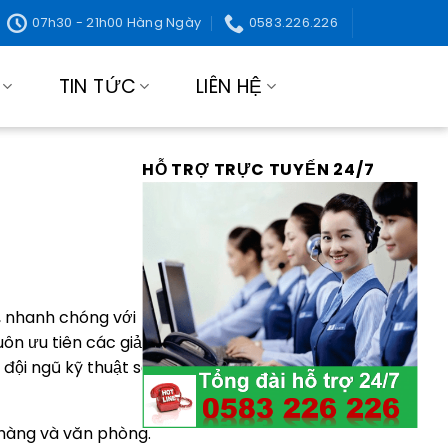
07h30 - 21h00 Hàng Ngày
0583.226.226
TIN TỨC
LIÊN HỆ
HỖ TRỢ TRỰC TUYẾN 24/7
, nhanh chóng với
ôn ưu tiên các giải
, đội ngũ kỹ thuật sẽ
 hàng và văn phòng.