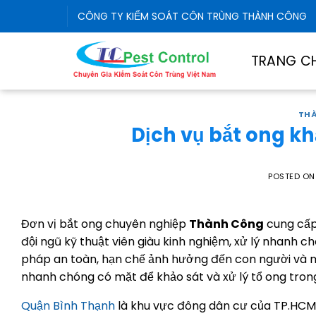
Skip
CÔNG TY KIỂM SOÁT CÔN TRÙNG THÀNH CÔNG
to
content
TRANG C
THÀ
Dịch vụ bắt ong kh
POSTED O
Đơn vị bắt ong chuyên nghiệp
Thành Công
cung cấ
đội ngũ kỹ thuật viên giàu kinh nghiệm, xử lý nhanh c
pháp an toàn, hạn chế ảnh hưởng đến con người và m
nhanh chóng có mặt để khảo sát và xử lý tổ ong trong
Quận Bình Thạnh
là khu vực đông dân cư của TP.HCM 