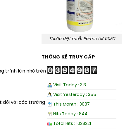
Thuốc diệt muỗi Perme UK 50EC
THỐNG KÊ TRUY CẬP
g trình lớn nhỏ trên
Visit Today : 313
Visit Yesterday : 355
t đối với các trường
This Month : 3087
Hits Today : 844
Total Hits : 1028221