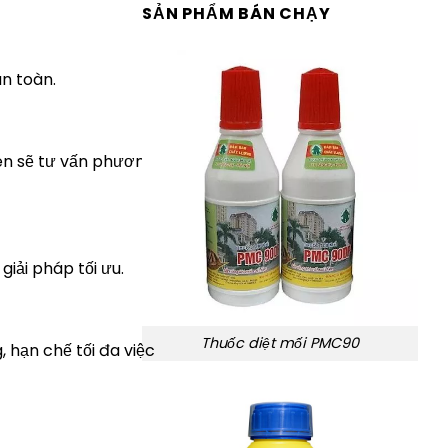
SẢN PHẨM BÁN CHẠY
n toàn.
iên sẽ tư vấn phương
giải pháp tối ưu.
Thuốc diệt mối PMC90
 hạn chế tối đa việc