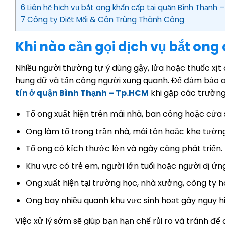
6 Liên hệ hịch vụ bắt ong khẩn cấp tại quận Bình Thạnh
7 Công ty Diệt Mối & Côn Trùng Thành Công
Khi nào cần gọi dịch vụ bắt on
Nhiều người thường tự ý dùng gậy, lửa hoặc thuốc xịt
hung dữ và tấn công người xung quanh. Để đảm bảo a
tín ở quận Bình Thạnh – Tp.HCM
khi gặp các trường
Tổ ong xuất hiện trên mái nhà, ban công hoặc cửa 
Ong làm tổ trong trần nhà, mái tôn hoặc khe tường
Tổ ong có kích thước lớn và ngày càng phát triển.
Khu vực có trẻ em, người lớn tuổi hoặc người dị ứn
Ong xuất hiện tại trường học, nhà xưởng, công ty 
Ong bay nhiều quanh khu vực sinh hoạt gây nguy h
Việc xử lý sớm sẽ giúp bạn hạn chế rủi ro và tránh để