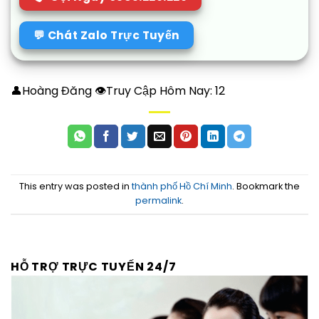
💬 Chát Zalo Trực Tuyến
👤Hoàng Đăng 👁Truy Cập Hôm Nay:
12
This entry was posted in
thành phố Hồ Chí Minh
. Bookmark the
permalink
.
HỖ TRỢ TRỰC TUYẾN 24/7