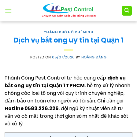
Skip
to
content
THÀNH PHỐ HỒ CHÍ MINH
Dịch vụ bắt ong uy tín tại Quận 1
POSTED ON
05/07/2026
BY
HOÀNG ĐĂNG
Thành Công Pest Control tự hào cung cấp
dịch vụ
bắt ong uy tín tại Quận 1 TPHCM
, hỗ trợ xử lý nhanh
chóng các loại tổ ong với quy trình chuyên nghiệp,
đảm bảo an toàn cho người và tài sản. Chỉ cần gọi
Hotline 0583.226.226
, đội ngũ kỹ thuật viên sẽ tư
vấn và có mặt trong thời gian sớm nhất để khảo sát
và xử lý.