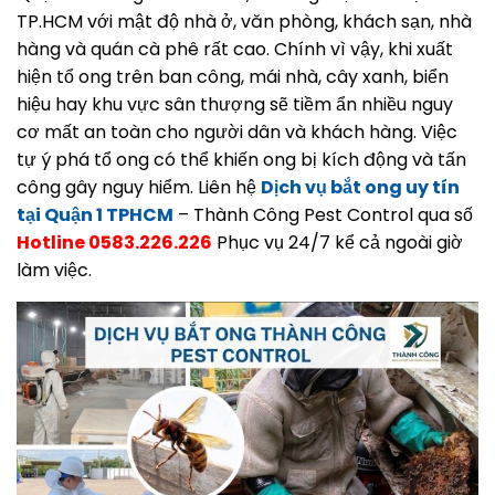
TP.HCM với mật độ nhà ở, văn phòng, khách sạn, nhà
hàng và quán cà phê rất cao. Chính vì vậy, khi xuất
hiện tổ ong trên ban công, mái nhà, cây xanh, biển
hiệu hay khu vực sân thượng sẽ tiềm ẩn nhiều nguy
cơ mất an toàn cho người dân và khách hàng. Việc
tự ý phá tổ ong có thể khiến ong bị kích động và tấn
công gây nguy hiểm. Liên hệ
Dịch vụ bắt ong uy tín
tại Quận 1 TPHCM
– Thành Công Pest Control qua số
Hotline 0583.226.226
Phục vụ 24/7 kể cả ngoài giờ
làm việc.