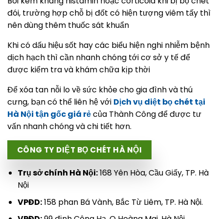
Bôi kem kháng histamin hoặc corticoid khi bị bọ chét
đói, trường hợp chỗ bị đốt có hiện tượng viêm tấy thì
nên dùng thêm thuốc sát khuẩn
Khi có dấu hiệu sốt hay các biểu hiện nghi nhiễm bệnh
dịch hạch thì cần nhanh chóng tới cơ sở y tế để
được kiểm tra và khám chữa kịp thời
Để xóa tan nỗi lo về sức khỏe cho gia đình và thú
cưng, bạn có thể liên hệ với
Dịch vụ diệt bọ chét tại
Hà Nội tận gốc giá rẻ
của Thành Công để được tư
vấn nhanh chóng và chi tiết hơn.
CÔNG TY DIỆT BỌ CHÉT HÀ NỘI
Trụ sở chính Hà Nội:
168 Yên Hòa, Cầu Giấy, TP. Hà
Nội
VPĐD:
158 phan Bá Vành, Bắc Từ Liêm, TP. Hà Nội.
VPĐD:
99 định Công Hạ, Q Hoàng Mai, Hà Nội