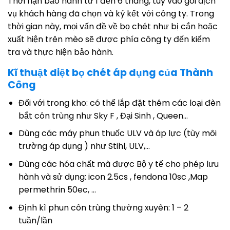
Thời hạn bảo hành từ 1 đến 6 tháng, tùy vào gói dịch
vụ khách hàng đã chọn và ký kết với công ty. Trong
thời gian này, mọi vấn đề về bọ chét như bị cắn hoặc
xuất hiện trên mèo sẽ được phía công ty đến kiểm
tra và thực hiện bảo hành.
Kĩ thuật diệt bọ chét áp dụng của Thành
Công
Đối với trong kho: có thể lắp đặt thêm các loại đèn
bắt côn trùng như Sky F , Đại Sinh , Queen…
Dùng các máy phun thuốc ULV và áp lực (tùy môi
trường áp dụng ) như Stihl, ULV,…
Dùng các hóa chất mà được Bộ y tế cho phép lưu
hành và sử dụng: icon 2.5cs , fendona 10sc ,Map
permethrin 50ec, …
Định kì phun côn trùng thường xuyên: 1 – 2
tuần/lần