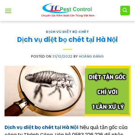
Skip
to
content
DỊCH VỤ DIỆT BỌ CHÉT
Dịch vụ diệt bọ chét tại Hà Nội
POSTED ON
31/12/2022
BY
HOÀNG ĐĂNG
Dịch vụ diệt bọ chét tại Hà Nội
hiệu quả tận gốc của
công ty Thành Công. Liên hệ 0583 226 226 để nhận