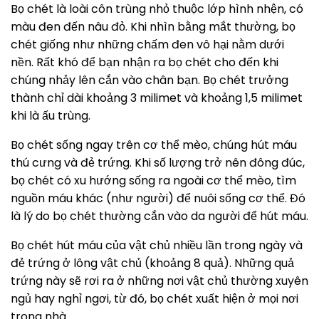
Bọ chét là loài côn trùng nhỏ thuộc lớp hình nhện, có
màu đen đến nâu đỏ. Khi nhìn bằng mắt thường, bọ
chét giống như những chấm đen vô hại nằm dưới
nền. Rất khó để bạn nhận ra bọ chét cho đến khi
chúng nhảy lên cắn vào chân bạn. Bọ chét trưởng
thành chỉ dài khoảng 3 milimet và khoảng 1,5 milimet
khi là ấu trùng.
Bọ chét sống ngay trên cơ thể mèo, chúng hút máu
thú cưng và đẻ trứng. Khi số lượng trở nên đông đúc,
bọ chét có xu hướng sống ra ngoài cơ thể mèo, tìm
nguồn máu khác (như người) để nuôi sống cơ thể. Đó
là lý do bọ chét thường cắn vào da người để hút máu.
Bọ chét hút máu của vật chủ nhiều lần trong ngày và
đẻ trứng ở lông vật chủ (khoảng 8 quả). Những quả
trứng này sẽ rơi ra ở những nơi vật chủ thường xuyên
ngủ hay nghỉ ngơi, từ đó, bọ chét xuất hiện ở mọi nơi
trong nhà.