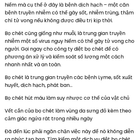
hiểm mà cụ thể ở đây là bệnh dịch hạch – một căn
bệnh truyền nhiễm có thể gây sốt, nhiễm trùng, thậm
chí tử vong nếu không được điều trị kịp thời.
Bọ chét cũng giống như muỗi, là trung gian truyền
nhiễm một số virus nguy hiểm có thể gây tử vong cho
người. Gọi ngay cho công ty diệt bọ chét để có
phương án xử lý và kiểm soát số lượng một cách
nhanh nhất và an toàn.
Bọ chét là trung gian truyền các bệnh Lyme, sốt xuất
huyết, dịch hạch, phát ban…
Bọ chét hút máu làm suy nhược cơ thể của vật chủ
Vết cắn của bọ chét làm vùng da sưng đỏ kèm theo
cảm giác ngứa rát trong nhiều ngày
Đã đến lúc phải ngăn chặn việc này để nó không diễn
ra phức tạp hơn. Tìm kiếm một dịch vụ diệt bọ chét