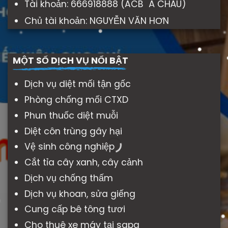
Tài khoản: 666918888 (ACB Á CHÂU)
Chủ tài khoản: NGUYỄN VĂN HƠN
MỘT SỐ DỊCH VỤ NỔI BẬT
Dịch vụ diệt mối tận gốc
Phòng chống mối CTXD
Phun thuốc diệt muỗi
Diệt côn trùng gây hại
Vệ sinh công nghiệp
Cắt tỉa cây xanh, cây cảnh
Dịch vụ chống thấm
Dịch vụ khoan, sửa giếng
Cung cấp bê tông tươi
Cho thuê xe máy tại sapa