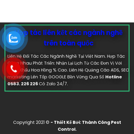
Hợp tác liên kết các ngành nghề
trên toàn quốc
Liên Hệ Đối Tác Các Ngành Nghề Tại Việt Nam. Hợp Tác
Cùng Nhau Phát Triển: Nhận Lại Lịch Từ Các Đơn Vị Với
Chiết Khấu Hoa Hồng % Cao. Liên Hệ Quảng Cáo ADS, SEO
marketing Lên Tốp GOOGLE Bền Vững Qua Số
Hotline
0583. 226 226
Có Zalo 24/7.
Copyright 2021 ©
- Thiết Kế Bởi:
Thành Công Pest
Control.