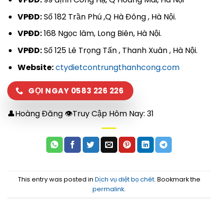
VPĐD:
Số 182 Trần Phú ,Q Hà Đông , Hà Nội.
VPĐD:
168 Ngọc lâm, Long Biên, Hà Nội.
VPĐD:
Số 125 Lê Trọng Tấn , Thanh Xuân , Hà Nội.
Website:
ctydietcontrungthanhcong.com
GỌI NGAY 0583 226 226
👤Hoàng Đăng 👁Truy Cập Hôm Nay:
31
This entry was posted in
Dịch vụ diệt bọ chét
. Bookmark the
permalink
.