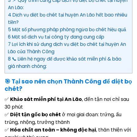
3 📌 Quy trình cung cấp dịch vụ diệt bọ chét tại huyện
An Lão:
4 Dịch vụ diệt bọ chét tại huyện An Lão hết bao nhiêu
tiền?
5 Một số phương pháp phòng ngừa bọ chét hiệu quả
6 Một số dịch vụ tại công ty đang cung cấp
7 Lợi ích khi sử dụng dịch vụ diệt bọ chét tại huyện An
Lão của Thành Công
8 📞 Liên hệ ngay để được khảo sát miễn phí & báo
giá nhanh chóng:
🎯 Tại sao nên chọn Thành Công để diệt bọ
chét?
✅
Khảo sát miễn phí tại An Lão
, đến tận nơi chỉ sau
30 phút
✅
Diệt tận gốc bọ chét
ở mọi giai đoạn: trứng, ấu
trùng, nhộng, trưởng thành
✅
Hóa chất an toàn – không độc hại
, thân thiện với