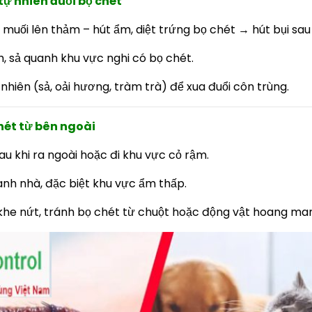
tự nhiên đuổi bọ chét
 muối lên thảm – hút ẩm, diệt trứng bọ chét → hút bụi sau 
h, sả quanh khu vực nghi có bọ chét.
 nhiên (sả, oải hương, tràm trà) để xua đuổi côn trùng.
hét từ bên ngoài
au khi ra ngoài hoặc đi khu vực cỏ rậm.
nh nhà, đặc biệt khu vực ẩm thấp.
, khe nứt, tránh bọ chét từ chuột hoặc động vật hoang ma