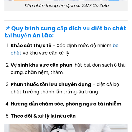
Tiếp nhận thông tin dịch vụ 24/7 Có Zalo
📌 Quy trình cung cấp dịch vụ diệt bọ chét
tại huyện An Lão:
Khảo sát thực tế
– Xác định mức độ nhiễm
bọ
chét
và khu vực cần xử lý
Vệ sinh khu vực cần phun
: hút bụi, dọn sạch ổ thú
cưng, chăn nệm, thảm…
Phun thuốc tồn lưu chuyên dụng
– diệt cả bọ
chét trưởng thành lẫn trứng, ấu trùng
Hướng dẫn chăm sóc, phòng ngừa tái nhiễm
Theo dõi & xử lý lại nếu cần