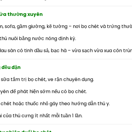
 cửa thường xuyên
m, sofa, gầm giường, kẽ tường – nơi bọ chét và trứng th
ổ thú nuôi bằng nước nóng định kỳ.
au sàn có tinh dầu sả, bạc hà – vừa sạch vừa xua côn trùn
g đều đặn
sữa tắm trị bọ chét, ve rận chuyên dụng.
uyên để phát hiện sớm nếu có bọ chét.
 chét hoặc thuốc nhỏ gáy theo hướng dẫn thú y.
i của thú cưng ít nhất mỗi tuần 1 lần.