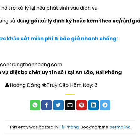
, hỗ trợ xử lý lại nếu phát sinh sau dịch vụ.
hàng sử dụng
gói xử lý định kỳ hoặc kèm theo ve/rận/g
ược khảo sát miễn phí & báo giá nhanh chóng
:
tcontrungthanhcong.com
ụ diệt bọ chét uy tín số 1 tại An Lão, Hải Phòng
👤Hoàng Đăng 👁Truy Cập Hôm Nay:
8
This entry was posted in
Hải Phòng
. Bookmark the
permalink
.