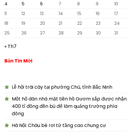
4
5
6
7
8
9
10
11
12
13
14
15
16
17
18
19
20
21
22
23
24
25
26
27
28
29
30
31
« Th7
Bản Tin Mới
Lễ hội trái cây tại phường Chũ, tỉnh Bắc Ninh
Một hộ dân nhà mặt tiền hồ Gươm sắp được nhận
400 tỉ đồng đền bù để làm quảng trường phía
đông
Hà Nội: Cháu bé rơi từ tầng cao chung cư