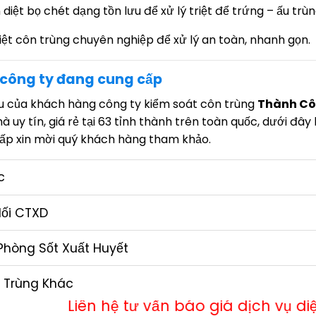
iệt bọ chét dạng tồn lưu để xử lý triệt để trứng – ấu trùn
iệt côn trùng chuyên nghiệp để xử lý an toàn, nhanh gọn.
i công ty đang cung cấp
 của khách hàng công ty kiểm soát côn trùng
Thành C
à uy tín, giá rẻ tại 63 tỉnh thành trên toàn quốc, dưới đây
ấp xin mời quý khách hàng tham khảo.
c
ối CTXD
 Phòng Sốt Xuất Huyết
n Trùng Khác
 tư vấn báo giá dịch vụ diệt côn trùng theo