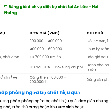
💵
Bảng giá dịch vụ diệt bọ chét tại An Lão – Hải
Phòng
 VỤ
ĐƠN GIÁ (VNĐ)
GHI CHÚ
300.000 – 400.000
Gói cơ bản, 1 
400.000 – 600.000
Phun kỹ toà
ự, nhà vườn
Từ 700.000 trở lên
Báo giá sau 
Dành cho nhà
Ưu đãi -10% – 15% tổng chi phí
nhiễm
/ rận / ve
Cộng thêm 100.000 –
Dùng sản ph
200.000đ
áp phòng ngừa bọ chét hiệu quả
ương pháp phòng ngừa bọ chét hiệu quả, đơn giản nhưng r
g nhà, trên thú cưng hoặc khu vực sinh hoạt: