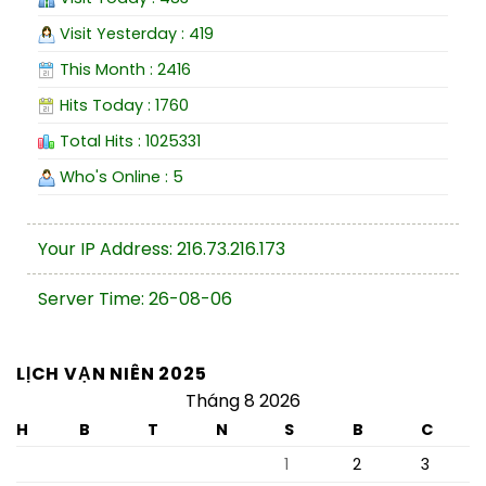
Visit Yesterday : 419
This Month : 2416
Hits Today : 1760
Total Hits : 1025331
Who's Online : 5
Your IP Address: 216.73.216.173
Server Time: 26-08-06
LỊCH VẠN NIÊN 2025
Tháng 8 2026
H
B
T
N
S
B
C
1
2
3