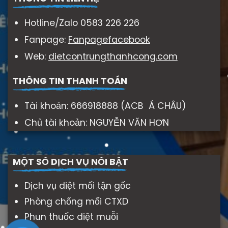
Hotline/Zalo 0583 226 226
Fanpage:
Fanpagefacebook
Web:
dietcontrungthanhcong.com
THÔNG TIN THANH TOÁN
Tài khoản: 666918888 (ACB Á CHÂU)
Chủ tài khoản: NGUYỄN VĂN HƠN
MỘT SỐ DỊCH VỤ NỔI BẬT
Dịch vụ diệt mối tận gốc
Phòng chống mối CTXD
Phun thuốc diệt muỗi