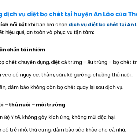
ng dịch vụ diệt bọ chét tại huyện An Lão của 
ích nổi bật
khi bạn lựa chọn
dịch vụ diệt bọ chét tại An 
t hiệu quả, an toàn và phục vụ tận tâm:
Ngăn chặn tái nhiễm
bọ chét chuyên dụng, diệt cả trứng – ấu trùng – bọ chét 
 vực có nguy cơ: thảm, sàn, kẽ giường, chuồng thú nuôi…
lần, đảm bảo không còn bọ chét quay lại sau dịch vụ.
ời – thú nuôi – môi trường
n Bộ Y tế, không gây kích ứng, không mùi độc hại.
h có trẻ nhỏ, thú cưng, đảm bảo sức khỏe cho cả nhà.