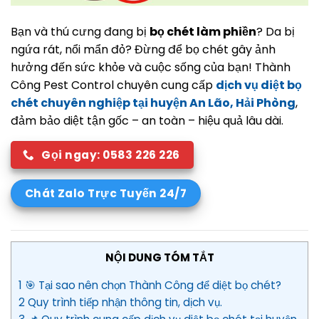
Bạn và thú cưng đang bị
bọ chét làm phiền
? Da bị
ngứa rát, nổi mẩn đỏ? Đừng để bọ chét gây ảnh
hưởng đến sức khỏe và cuộc sống của bạn! Thành
Công Pest Control chuyên cung cấp
dịch vụ diệt bọ
chét chuyên nghiệp tại huyện An Lão, Hải Phòng
,
đảm bảo diệt tận gốc – an toàn – hiệu quả lâu dài.
Gọi ngay: 0583 226 226
Chát Zalo Trực Tuyến 24/7
NỘI DUNG TÓM TẮT
1 🎯 Tại sao nên chọn Thành Công để diệt bọ chét?
2 Quy trình tiếp nhận thông tin, dịch vụ.