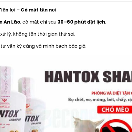
iện lợi – Có mặt tận nơi
n An Lão
, có mặt chỉ sau
30–60 phút đặt lịch
.
 lý, không tốn thời gian thử sai.
, tư vấn kỹ càng và minh bạch báo giá.