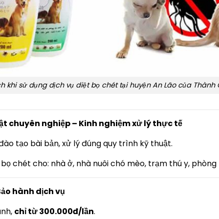
ích khi sử dụng dịch vụ diệt bọ chét tại huyện An Lão của Thành
uật chuyên nghiệp – Kinh nghiệm xử lý thực tế
ào tạo bài bản, xử lý đúng quy trình kỹ thuật.
 bọ chét cho: nhà ở, nhà nuôi chó mèo, trạm thú y, phòn
 Bảo hành dịch vụ
anh,
chỉ từ 300.000đ/lần
.