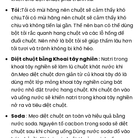
Tỏi :
Tỏi có mùi hăng nên chuột sẽ cảm thấy khó
chịu.Tỏi có mùi hăng nên chuột sẽ cảm thấy khó
chịu và không tiến lại gần. Thế nên bạn có thể dùng
bột tỏi rắc quanh hang chuột và các lỗ hổng để
đuổi chuột. Nên nhớ là bột tỏi sẽ giúp thấm lâu hơn
tỏi tươi và tránh không bị khô héo.
Diệt chuột bằng Khoai tây nghiền :
Natri trong
khoai tây nghiền sẽ làm lũ chuột khát nước khi
ăn.Mẹo diệt chuột đơn giản từ củ khoai tây đó là
dùng một lớp mỏng khoai tây nghiền cùng bát
nước nhỏ đặt trước hang chuột. Khi chuột ăn vào
và uống nước sẽ khiến natri trong khoai tây nghiền
nở ra và tiêu diệt chuột.
Soda
: Mẹo diệt chuột an toàn và hiệu quả bằng
nước soda. Nguyên tố cacbon trong soda sẽ diệt
chuột sau khi chúng uống.Dùng nước soda đổ vào