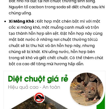
bát nhỏ rồi đặt tại nơi chuột thường sinh sống.
Nguyên tố cacbon trong soda sẽ diệt chuột sau khi
chúng uống.
Xi Măng Khô :
Kết hợp một chén bột mì với một
cốc xi măng khô, một muỗng canh muối và trộn
tạo thành hỗn hợp sền sệt. Đặt hỗn hợp này cùng
một bát nước ở những nơi chuột thường tới.Lũ
chuột sẽ bị thu hút và ăn hỗn hợp này, nhưng
chúng sẽ bị khát. Khi uống nước, hỗn hợp bên
trong sẽ khô và giết chết chuột. Có thể thêm chút
bột ca cao để tăng mùi hương hấp dẫn.