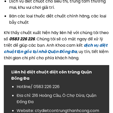
Dịch vụ diệt chuột cho siêu thị, trung tâm thương
mại, khu vui chơi giải trí.
Bán các loại thuốc diệt chuột chính hãng, các loại
bẫy chuột
Khi thấy chuột xuất hiện hãy liên hệ với chúng tôi theo
số
0583 226 226
. Chúng tôi sẽ có mặt ngay để xử lý
triệt để giúp các bạn. Anh Khoa cam kết
dịch vụ diệt
chuột tận gốc tại nhà Quận Đống Đa
, uy tín, tiết kiệm
thời gian chi phí cho phía khách hàng.
Liên hệ diệt chuột diệt côn trùng Quận
Đống Đa
Hotline/ 0583 226 226
Địa chỉ: 216 Hoàng Cầu, Ô Chợ Dừa, Quận
Đống Đa
Website:
ctydietcontrungthanhcong.com