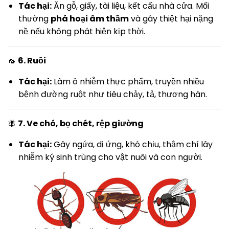
Tác hại:
Ăn gỗ, giấy, tài liệu, kết cấu nhà cửa. Mối
thường
phá hoại âm thầm
và gây thiệt hại nặng
nề nếu không phát hiện kịp thời.
🦟
6. Ruồi
Tác hại:
Làm ô nhiễm thực phẩm, truyền nhiều
bệnh đường ruột như tiêu chảy, tả, thương hàn.
🪰
7. Ve chó, bọ chét, rệp giường
Tác hại:
Gây ngứa, dị ứng, khó chịu, thậm chí lây
nhiễm ký sinh trùng cho vật nuôi và con người.