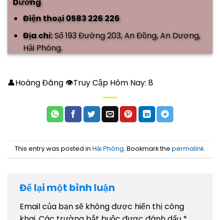
Dương
Điện thoại 0583 226 226
Địa chỉ:
Số 193 Đường 203, An Đồng, An Dương,
Hải Phòng.
👤Hoàng Đăng 👁Truy Cập Hôm Nay:
8
This entry was posted in
Hải Phòng
. Bookmark the
permalink
.
Để lại một bình luận
Email của bạn sẽ không được hiển thị công
khai.
Các trường bắt buộc được đánh dấu
*