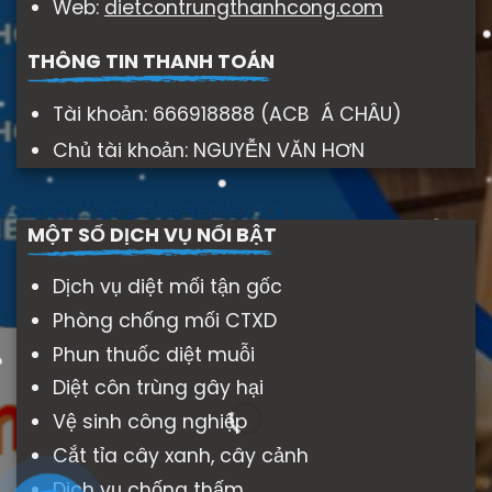
Web:
dietcontrungthanhcong.com
THÔNG TIN THANH TOÁN
Tài khoản: 666918888 (ACB Á CHÂU)
Chủ tài khoản: NGUYỄN VĂN HƠN
MỘT SỐ DỊCH VỤ NỔI BẬT
Dịch vụ diệt mối tận gốc
Phòng chống mối CTXD
Phun thuốc diệt muỗi
Diệt côn trùng gây hại
Vệ sinh công nghiệp
Cắt tỉa cây xanh, cây cảnh
Dịch vụ chống thấm