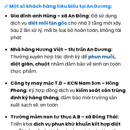
✅ Một số khách hàng tiêu biểu tại An Dương:
Gia đình anh Hùng – xã An Đồng:
Đã sử dụng
dịch vụ
diệt mối tận gốc
cho nhà 3 tầng mới xây.
Sau 2 lần xử lý, mối bị loại bỏ hoàn toàn, không tái
phát.
Nhà hàng Hương Việt – thị trấn An Dương:
Thường xuyên hợp tác định kỳ để
phun muỗi
,
diệt gián, chuột
nhằm đảm bảo vệ sinh an toàn
thực phẩm.
Công ty may mặc T.D – KCN Nam Sơn – Hồng
Phong:
Ký hợp đồng dịch vụ
kiểm soát côn trùng
định kỳ hàng tháng
, đảm bảo môi trường sản
xuất sạch sẽ, an toàn.
Trường mầm non tư thục A.B – xã Đồng Thái:
Triển khai
dịch vụ phun khử khuẩn kết hợp diệt