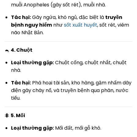
muỗi Anopheles (gây sốt rét), muỗi nhà.
Tác hại:
Gây ngứa, khó ngủ, đặc biệt là
truyền
bệnh nguy hiểm
như
sốt xuất huyết
, sốt rét, viêm
não Nhật Bản.
🐁
4. Chuột
Loại thường gặp:
Chuột cống, chuột nhắt, chuột
nhà.
Tác hại:
Phá hoại tài sản, kho hàng, gặm nhấm dây
điện gây cháy nổ, và truyền bệnh qua phân, nước
tiểu.
🐜
5. Mối
Loại thường gặp:
Mối đất, mối gỗ khô.