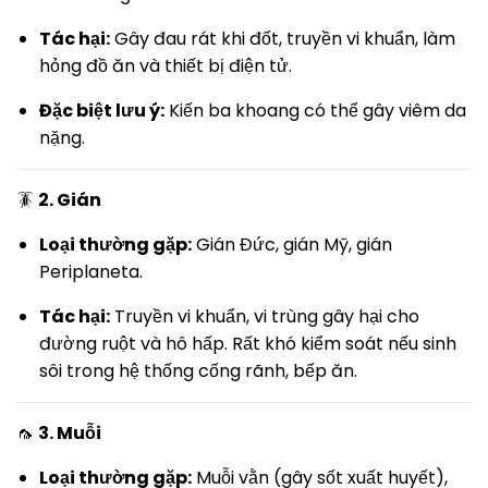
Tác hại:
Gây đau rát khi đốt, truyền vi khuẩn, làm
hỏng đồ ăn và thiết bị điện tử.
Đặc biệt lưu ý:
Kiến ba khoang có thể gây viêm da
nặng.
🪳
2. Gián
Loại thường gặp:
Gián Đức, gián Mỹ, gián
Periplaneta.
Tác hại:
Truyền vi khuẩn, vi trùng gây hại cho
đường ruột và hô hấp. Rất khó kiểm soát nếu sinh
sôi trong hệ thống cống rãnh, bếp ăn.
🦟
3. Muỗi
Loại thường gặp:
Muỗi vằn (gây sốt xuất huyết),