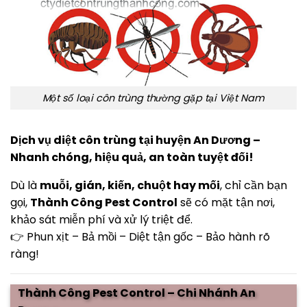
Một số loại côn trùng thường gặp tại Việt Nam
Dịch vụ diệt côn trùng tại huyện An Dương –
Nhanh chóng, hiệu quả, an toàn tuyệt đối!
Dù là
muỗi, gián, kiến, chuột hay mối
, chỉ cần bạn
gọi,
Thành Công Pest Control
sẽ có mặt tận nơi,
khảo sát miễn phí và xử lý triệt để.
👉 Phun xịt – Bả mồi – Diệt tận gốc – Bảo hành rõ
ràng!
Thành Công Pest Control – Chi Nhánh An