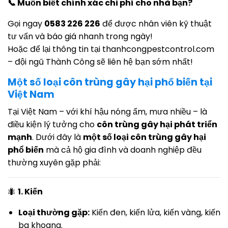
📞 Muốn biết chính xác chi phí cho nhà bạn?
Gọi ngay
0583 226 226
để được nhân viên kỹ thuật
tư vấn và báo giá nhanh trong ngày!
Hoặc để lại thông tin tại thanhcongpestcontrol.com
– đội ngũ Thành Công sẽ liên hệ bạn sớm nhất!
Một số loại côn trùng gây hại phổ biến tại
Việt Nam
Tại Việt Nam – với khí hậu nóng ẩm, mưa nhiều – là
điều kiện lý tưởng cho
côn trùng gây hại phát triển
mạnh
. Dưới đây là
một số loại côn trùng gây hại
phổ biến
mà cả hộ gia đình và doanh nghiệp đều
thường xuyên gặp phải:
🐜
1. Kiến
Loại thường gặp:
Kiến đen, kiến lửa, kiến vàng, kiến
ba khoang.