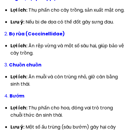
Lợi ích:
Thụ phấn cho cây trồng, sản xuất mật ong.
Lưu ý:
Nếu bị đe dọa có thể đốt gây sưng đau.
2.
Bọ rùa (Coccinellidae)
Lợi ích:
Ăn rệp vừng và một số sâu hại, giúp bảo vệ
cây trồng.
3.
Chuồn chuồn
Lợi ích:
Ăn muỗi và côn trùng nhỏ, giữ cân bằng
sinh thái.
4.
Bướm
Lợi ích:
Thụ phấn cho hoa, đóng vai trò trong
chuỗi thức ăn sinh thái.
Lưu ý:
Một số ấu trùng (sâu bướm) gây hại cây