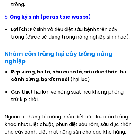
trồng.
5.
Ong ký sinh (parasitoid wasps)
Lợi ích:
Ký sinh và tiêu diệt sâu bệnh trên cây
trồng (được sử dụng trong nông nghiệp sinh học).
Nhóm côn trùng hại cây trồng nông
nghiệp
Rệp vừng
,
bọ trĩ
,
sâu cuốn lá
,
sâu đục thân
,
bọ
cánh cứng
,
bọ xít muỗi
(hại lúa)
Gây thiệt hại lớn về năng suất nếu không phòng
trừ kịp thời.
Ngoài ra chúng tôi cũng nhận diệt các loại côn trùng
khác như: Diệt chuột, phun diệt sâu róm, sâu đục thân
cho cây xanh, diệt mọt nông sản cho các kho hàng,