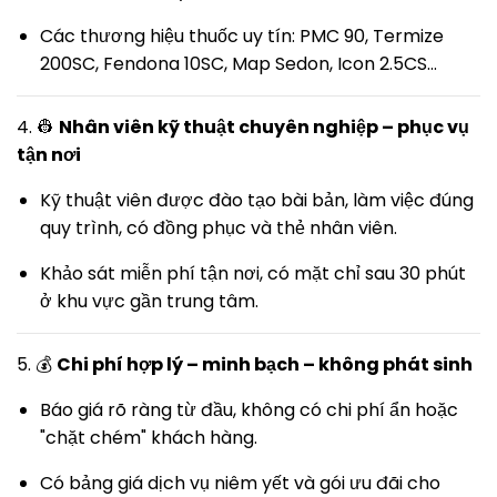
Các thương hiệu thuốc uy tín: PMC 90, Termize
200SC, Fendona 10SC, Map Sedon, Icon 2.5CS…
4. 👷
Nhân viên kỹ thuật chuyên nghiệp – phục vụ
tận nơi
Kỹ thuật viên được đào tạo bài bản, làm việc đúng
quy trình, có đồng phục và thẻ nhân viên.
Khảo sát miễn phí tận nơi, có mặt chỉ sau 30 phút
ở khu vực gần trung tâm.
5. 💰
Chi phí hợp lý – minh bạch – không phát sinh
Báo giá rõ ràng từ đầu, không có chi phí ẩn hoặc
"chặt chém" khách hàng.
Có bảng giá dịch vụ niêm yết và gói ưu đãi cho