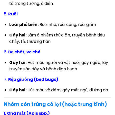
tổ trong tường, ổ điện.
5.
Ruồi
Loài phổ biến:
Ruồi nhà, ruồi cống, ruồi giấm
Gây hại:
Làm ô nhiễm thức ăn, truyền bệnh tiêu
chảy, tả, thương hàn.
6.
Bọ chét, ve chó
Gây hại:
Hút máu người và vật nuôi, gây ngứa, lây
truyền sán dây và bệnh dịch hạch.
7.
Rệp giường (bed bugs)
Gây hại:
Hút máu về đêm, gây mất ngủ, dị ứng da.
Nhóm côn trùng có lợi (hoặc trung tính)
1.
Ong mật (Apis spp.)