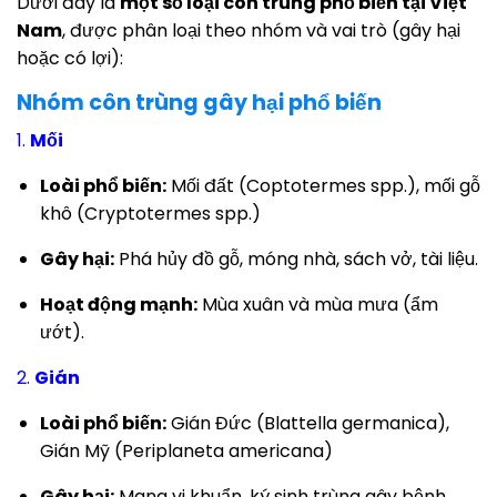
Dưới đây là
một số loại côn trùng phổ biến tại Việt
Nam
, được phân loại theo nhóm và vai trò (gây hại
hoặc có lợi):
Nhóm côn trùng gây hại phổ biến
1.
Mối
Loài phổ biến:
Mối đất (Coptotermes spp.), mối gỗ
khô (Cryptotermes spp.)
Gây hại:
Phá hủy đồ gỗ, móng nhà, sách vở, tài liệu.
Hoạt động mạnh:
Mùa xuân và mùa mưa (ẩm
ướt).
2.
Gián
Loài phổ biến:
Gián Đức (Blattella germanica),
Gián Mỹ (Periplaneta americana)
Gây hại:
Mang vi khuẩn, ký sinh trùng gây bệnh