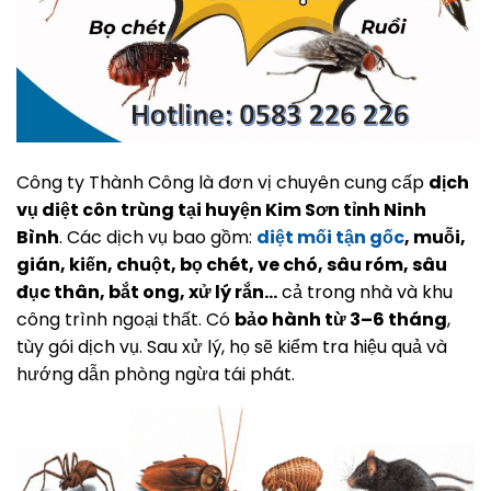
Công ty Thành Công là đơn vị chuyên cung cấp
dịch
vụ diệt côn trùng tại huyện Kim Sơn tỉnh Ninh
Bình
. Các dịch vụ bao gồm:
diệt mối tận gốc
, muỗi,
gián, kiến, chuột, bọ chét, ve chó, sâu róm, sâu
đục thân, bắt ong, xử lý rắn…
cả trong nhà và khu
công trình ngoại thất. Có
bảo hành từ 3–6 tháng
,
tùy gói dịch vụ. Sau xử lý, họ sẽ kiểm tra hiệu quả và
hướng dẫn phòng ngừa tái phát.