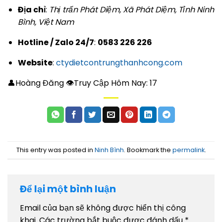
Địa chỉ
:
Thị trấn Phát Diệm, Xã Phát Diệm, Tỉnh Ninh
Bình, Việt Nam
Hotline / Zalo 24/7
:
0583 226 226
Website
:
ctydietcontrungthanhcong.com
👤Hoàng Đăng 👁Truy Cập Hôm Nay:
17
This entry was posted in
Ninh Bình
. Bookmark the
permalink
.
Để lại một bình luận
Email của bạn sẽ không được hiển thị công
khai.
Các trường bắt buộc được đánh dấu
*