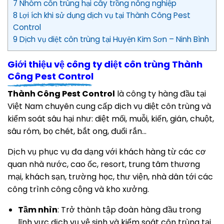
7 Nhóm côn trùng hại cây trồng nông nghiệp
8 Lợi ích khi sử dụng dịch vụ tại Thành Công Pest
Control
9 Dịch vụ diệt côn trùng tại Huyện Kim Sơn – Ninh Bình
Giới thiệu vệ công ty diệt côn trùng Thành
Công Pest Control
Thành Công Pest Control
là công ty hàng đầu tại
Việt Nam chuyên cung cấp dịch vụ diệt côn trùng và
kiểm soát sâu hại như: diệt mối, muỗi, kiến, gián, chuột,
sâu róm, bọ chét, bắt ong, đuổi rắn...
Dịch vụ phục vụ đa dạng với khách hàng từ các cơ
quan nhà nước, cao ốc, resort, trung tâm thương
mại, khách sạn, trường học, thư viện, nhà dân tới các
công trình công cộng và kho xưởng.
Tầm nhìn
: Trở thành tập đoàn hàng đầu trong
lĩnh vực dịch vụ vệ sinh và kiểm soát côn trùng tại