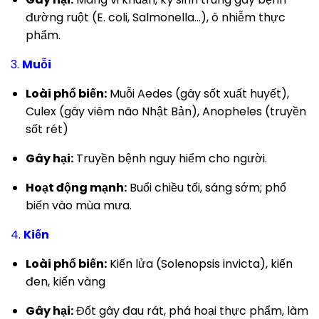
đường ruột (E. coli, Salmonella…), ô nhiễm thực
phẩm.
3.
Muỗi
Loài phổ biến:
Muỗi Aedes (gây sốt xuất huyết),
Culex (gây viêm não Nhật Bản), Anopheles (truyền
sốt rét)
Gây hại:
Truyền bệnh nguy hiểm cho người.
Hoạt động mạnh:
Buổi chiều tối, sáng sớm; phổ
biến vào mùa mưa.
4.
Kiến
Loài phổ biến:
Kiến lửa (Solenopsis invicta), kiến
đen, kiến vàng
Gây hại:
Đốt gây đau rát, phá hoại thực phẩm, làm