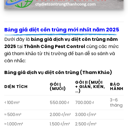
Công ty kiểm soát côn trùng Thành Công Pest Control
Bảng giá diệt côn trùng mới nhất năm 2025
Dưới đây là
bảng giá dịch vụ diệt côn trùng năm
2025
tại
Thành Công Pest Control
cùng các mức
giá tham khảo từ thị trường để bạn dễ so sánh và
cân nhắc:
Bảng giá dịch vụ diệt côn trùng (Tham Khảo)
GÓI II (MUỖI
GÓI I
BẢO
DIỆN TÍCH
+ GIÁN, KIẾN,
(MUỖI)
HÀNH
…)
3–6
< 100 m²
550.000 ₫
700.000 ₫
tháng
≈ 500 m²
2.000 ₫/m²
3.000 ₫/m²
≈ 1.000 m²
1.500 ₫/m²
2.500 ₫/m²