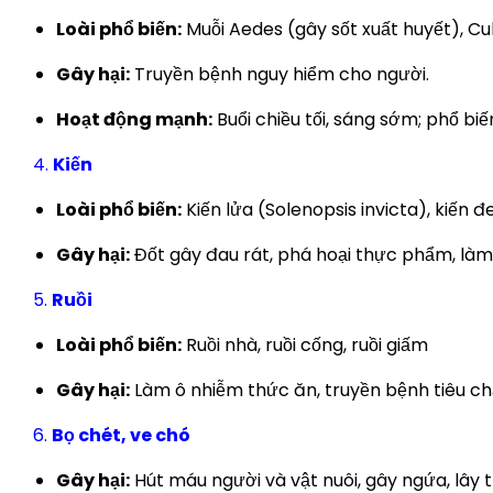
Loài phổ biến:
Muỗi Aedes (gây sốt xuất huyết), Cu
Gây hại:
Truyền bệnh nguy hiểm cho người.
Hoạt động mạnh:
Buổi chiều tối, sáng sớm; phổ b
4.
Kiến
Loài phổ biến:
Kiến lửa (Solenopsis invicta), kiến đ
Gây hại:
Đốt gây đau rát, phá hoại thực phẩm, làm 
5.
Ruồi
Loài phổ biến:
Ruồi nhà, ruồi cống, ruồi giấm
Gây hại:
Làm ô nhiễm thức ăn, truyền bệnh tiêu chả
6.
Bọ chét, ve chó
Gây hại:
Hút máu người và vật nuôi, gây ngứa, lây 