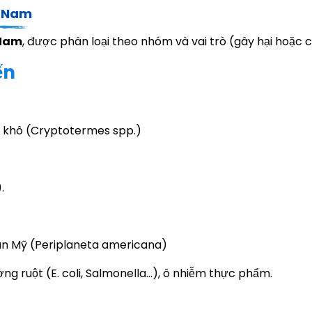
ệt Nam
 Nam
, được phân loại theo nhóm và vai trò (gây hại hoặc có
ến
ỗ khô (Cryptotermes spp.)
.
án Mỹ (Periplaneta americana)
ng ruột (E. coli, Salmonella…), ô nhiễm thực phẩm.