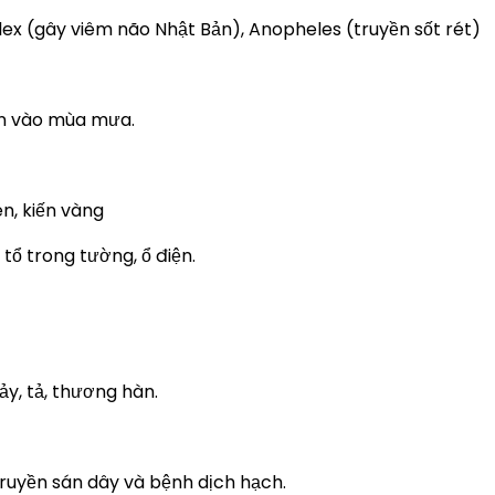
lex (gây viêm não Nhật Bản), Anopheles (truyền sốt rét)
iến vào mùa mưa.
en, kiến vàng
tổ trong tường, ổ điện.
y, tả, thương hàn.
truyền sán dây và bệnh dịch hạch.