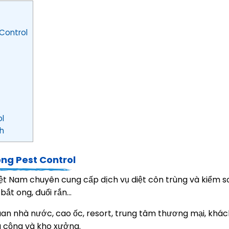
 Control
ol
nh
ông Pest Control
iệt Nam chuyên cung cấp dịch vụ diệt côn trùng và kiểm so
bắt ong, đuổi rắn...
an nhà nước, cao ốc, resort, trung tâm thương mại, khác
g cộng và kho xưởng.