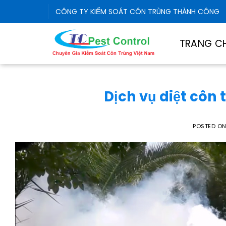
Skip
CÔNG TY KIỂM SOÁT CÔN TRÙNG THÀNH CÔNG
to
content
TRANG C
Dịch vụ diệt côn
POSTED O