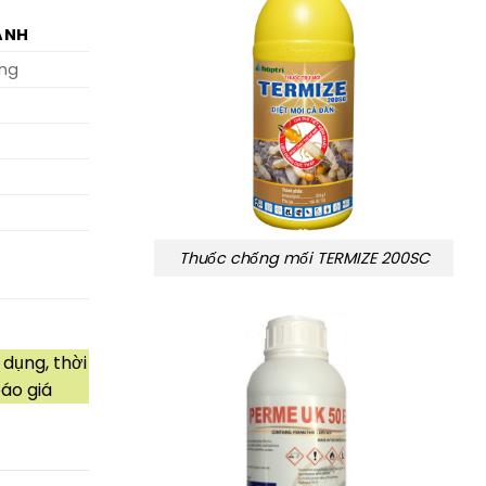
ÀNH
áng
Thuốc chống mối TERMIZE 200SC
 dụng, thời
áo giá