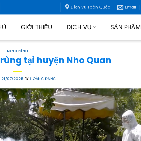
Dịch Vụ Toàn Quốc
Email
HỦ
GIỚI THIỆU
DỊCH VỤ
SẢN PHẨM
NINH BÌNH
 trùng tại huyện Nho Quan
N
21/07/2025
BY
HOÀNG ĐĂNG