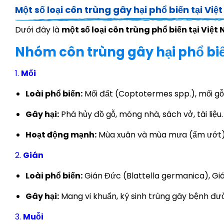
Một số loại côn trùng gây hại phổ biến tại Vi
Dưới đây là
một số loại côn trùng phổ biến tại Việt
Nhóm côn trùng gây hại phổ bi
1.
Mối
Loài phổ biến:
Mối đất (Coptotermes spp.), mối g
Gây hại:
Phá hủy đồ gỗ, móng nhà, sách vở, tài liệu.
Hoạt động mạnh:
Mùa xuân và mùa mưa (ẩm ướt)
2.
Gián
Loài phổ biến:
Gián Đức (Blattella germanica), Gi
Gây hại:
Mang vi khuẩn, ký sinh trùng gây bệnh đườ
3.
Muỗi