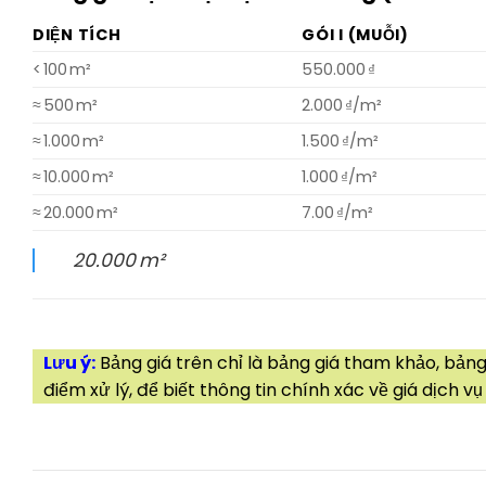
DIỆN TÍCH
GÓI I (MUỖI)
< 100 m²
550.000 ₫
≈ 500 m²
2.000 ₫/m²
≈ 1.000 m²
1.500 ₫/m²
≈ 10.000 m²
1.000 ₫/m²
≈ 20.000 m²
7.00 ₫/m²
20.000 m²
Lưu ý:
Bảng giá trên chỉ là bảng giá tham khảo, bảng 
điểm xử lý, để biết thông tin chính xác về giá dịch vụ 