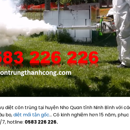
 diệt côn trùng tại huyện Nho Quan tỉnh Ninh Bình với cá
sâu bọ,
diệt mối tận gốc
… Có kinh nghiệm hơn 15 năm, phục
7, hotline:
0583 226 226.