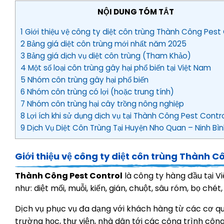
NỘI DUNG TÓM TẮT
1 Giới thiệu vệ công ty diệt côn trùng Thành Công Pest
2 Bảng giá diệt côn trùng mới nhất năm 2025
3 Bảng giá dịch vụ diệt côn trùng (Tham Khảo)
4 Một số loại côn trùng gây hại phổ biến tại Việt Nam
5 Nhóm côn trùng gây hại phổ biến
6 Nhóm côn trùng có lợi (hoặc trung tính)
7 Nhóm côn trùng hại cây trồng nông nghiệp
8 Lợi ích khi sử dụng dịch vụ tại Thành Công Pest Contr
9 Dịch Vụ Diệt Côn Trùng Tại Huyện Nho Quan – Ninh Bì
Giới thiệu vệ công ty diệt côn trùng Thành C
Thành Công Pest Control
là công ty hàng đầu tại V
như: diệt mối, muỗi, kiến, gián, chuột, sâu róm, bọ chét, 
Dịch vụ phục vụ đa dạng với khách hàng từ các cơ qu
trường học, thư viện, nhà dân tới các công trình côn