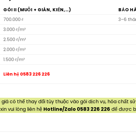
GÓI II (MUỖI + GIÁN, KIẾN,…)
BẢO H
700.000 ₫
3–6 th
3.000 ₫/m²
2.500 ₫/m²
2.000 ₫/m²
1.500 ₫/m²
Liên hệ 0583 226 226
giá có thể thay đổi tùy thuộc vào gói dịch vụ, hóa chất sử
xin vui lòng liên hệ
Hotline/Zalo 0583 226 226
để được b