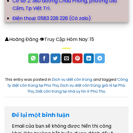
Cơ sở 2: 380 đường Châu Phong, phường Gia
Cẩm, Tp Việt Trì.
Điện thoại: 0583 226 226 (Có zalo)
👤Hoàng Đăng 👁Truy Cập Hôm Nay:
15
This entry was posted in
Dịch vụ diệt côn trùng
and tagged
Công
ty diệt côn trùng tại Phú Thọ
,
Dịch vụ diệt côn trùng giá rẻ tại Phú
Thọ
,
Diệt côn trùng tại nhà uy tín ở Phú Thọ
.
Để lại một bình luận
Email của bạn sẽ không được hiển thị công