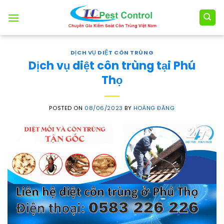
Skip
to
content
DỊCH VỤ DIỆT CÔN TRÙNG
Dịch vụ diệt côn trùng tại Phú
Thọ
POSTED ON
08/06/2023
BY
HOÀNG ĐĂNG