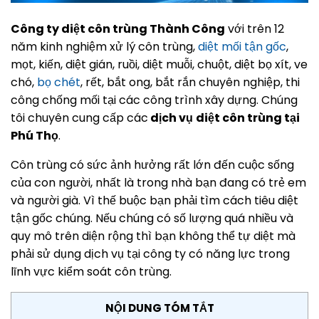
Công ty diệt côn trùng Thành Công
với trên 12
năm kinh nghiệm xử lý côn trùng,
diệt mối tận gốc
,
mọt, kiến, diệt gián, ruồi, diệt muỗi, chuột, diệt bọ xít, ve
chó,
bọ chét
, rết, bắt ong, bắt rắn chuyên nghiệp, thi
công chống mối tại các công trình xây dựng. Chúng
tôi chuyên cung cấp các
dịch vụ
diệt côn trùng tại
Phú Thọ
.
Côn trùng có sức ảnh hưởng rất lớn đến cuộc sống
của con người, nhất là trong nhà bạn đang có trẻ em
và người già. Vì thế buộc bạn phải tìm cách tiêu diệt
tận gốc chúng. Nếu chúng có số lượng quá nhiều và
quy mô trên diện rộng thì bạn không thể tự diệt mà
phải sử dụng dịch vụ tại công ty có năng lực trong
lĩnh vực kiểm soát côn trùng.
NỘI DUNG TÓM TẮT