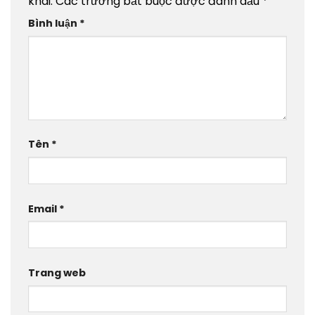
khai.
Các trường bắt buộc được đánh dấu
*
Bình luận
*
Tên
*
Email
*
Trang web