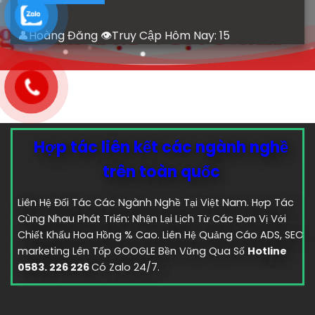
👤Hoàng Đăng 👁Truy Cập Hôm Nay:
15
Hợp tác liên kết các ngành nghề
trên toàn quốc
Liên Hệ Đối Tác Các Ngành Nghề Tại Việt Nam. Hợp Tác
Cùng Nhau Phát Triển: Nhận Lại Lịch Từ Các Đơn Vị Với
Chiết Khấu Hoa Hồng % Cao. Liên Hệ Quảng Cáo ADS, SEO
marketing Lên Tốp GOOGLE Bền Vững Qua Số
Hotline
0583. 226 226
Có Zalo 24/7.