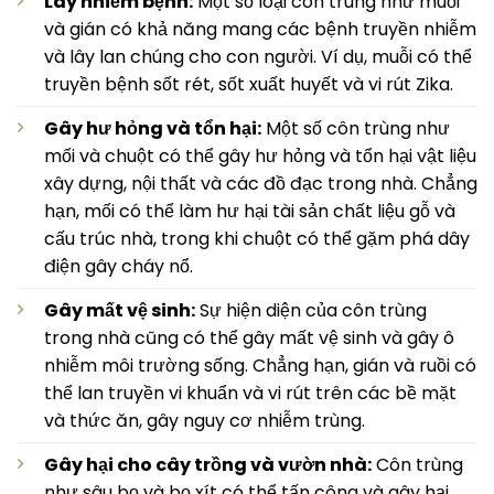
Lây nhiễm bệnh:
Một số loại côn trùng như muỗi
và gián có khả năng mang các bệnh truyền nhiễm
và lây lan chúng cho con người. Ví dụ, muỗi có thể
truyền bệnh sốt rét, sốt xuất huyết và vi rút Zika.
Gây hư hỏng và tổn hại:
Một số côn trùng như
mối và chuột có thể gây hư hỏng và tổn hại vật liệu
xây dựng, nội thất và các đồ đạc trong nhà. Chẳng
hạn, mối có thể làm hư hại tài sản chất liệu gỗ và
cấu trúc nhà, trong khi chuột có thể gặm phá dây
điện gây cháy nổ.
Gây mất vệ sinh:
Sự hiện diện của côn trùng
trong nhà cũng có thể gây mất vệ sinh và gây ô
nhiễm môi trường sống. Chẳng hạn, gián và ruồi có
thể lan truyền vi khuẩn và vi rút trên các bề mặt
và thức ăn, gây nguy cơ nhiễm trùng.
Gây hại cho cây trồng và vườn nhà:
Côn trùng
như sâu bọ và bọ xít có thể tấn công và gây hại