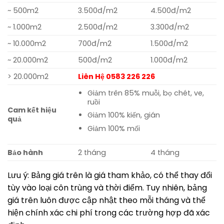
~ 500m2
3.500đ/m2
4.500đ/m2
~ 1.000m2
2.500đ/m2
3.300đ/m2
~ 10.000m2
700đ/m2
1.500đ/m2
~ 20.000m2
500đ/m2
1.000đ/m2
> 20.000m2
Liên Hệ 0583 226 226
Giảm trên 85% muỗi, bọ chét, ve,
ruồi
Cam kết hiệu
Giảm 100% kiến, gián
quả
Giảm 100% mối
Bảo hành
2 tháng
4 tháng
Lưu ý: Bảng giá trên là giá tham khảo, có thể thay đổi
tùy vào loại côn trùng và thời điểm. Tuy nhiên, bảng
giá trên luôn được cập nhật theo mỗi tháng và thể
hiện chính xác chi phí trong các trường hợp đã xác