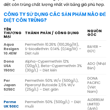
diệt côn trùng chất lượng nhất với bảng giá phù hợp.
CÔNG TY SỬ DỤNG CÁC SẢN PHẨM NÀO ĐỂ
DIỆT CÔN TRÙNG?
TÊN
NGUỒN
THƯƠNG
THÀNH PHẦN / CÔNG DỤNG
GỐC
MẠI
Aqua
Permethrin 10.26% (100,26g/lít),
BAYER –
Resigen
S-bioallethrin: 0.14% (0,14g/lít) –
ĐỨC
10.4EW
Diệt ruồi
Dona
Alpha–Cypermethrin 12%
ADO (Nhật
USA
(120g/L), Beta–Cypermethrin 3%
Bản)
150SC
(30g/L) – Diệt kiến
DONA
Per
Permethrin 50% W/v (500g/L),
PACIFIC
Japan
Piperonyl Butoxide 2,5% W/v
(Việt
525EC
(25g/L) – Diệt gián
Nam)
ALDERELM
Perme
Permethrin 50% (500g/L) – Diệt
LIMITED
UK 50EC
muỗi
(Anh)