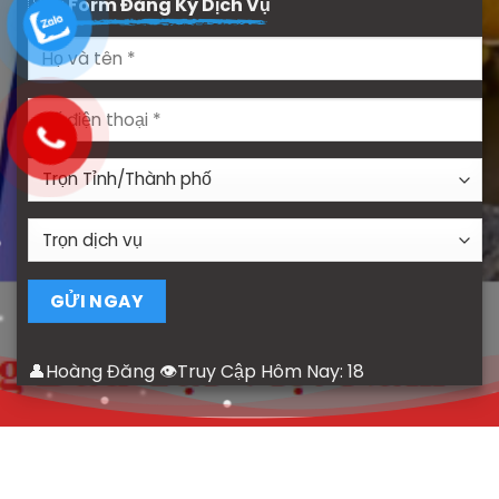
🇻🇳
Form Đăng Ký Dịch Vụ
👤Hoàng Đăng 👁Truy Cập Hôm Nay:
18