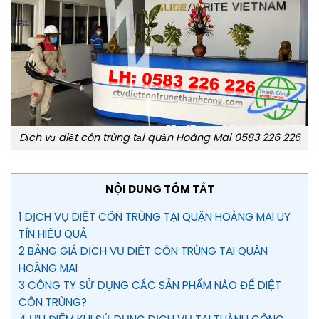
Dịch vụ diệt côn trùng tại quận Hoàng Mai 0583 226 226
NỘI DUNG TÓM TẮT
1 DỊCH VỤ DIỆT CÔN TRÙNG TẠI QUẬN HOÀNG MAI UY
TÍN HIỆU QUẢ
2 BẢNG GIÁ DỊCH VỤ DIỆT CÔN TRÙNG TẠI QUẬN
HOÀNG MAI
3 CÔNG TY SỬ DỤNG CÁC SẢN PHẨM NÀO ĐỂ DIỆT
CÔN TRÙNG?