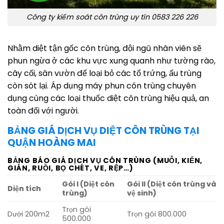
Công ty kiểm soát côn trùng uy tín 0583 226 226
Nhằm diệt tận gốc côn trùng, đội ngũ nhân viên sẽ
phun ngừa ở các khu vực xung quanh như tường rào,
cây cối, sân vườn để loại bỏ các tổ trứng, ấu trùng
còn sót lại. Áp dụng máy phun côn trùng chuyên
dụng cùng các loại thuốc diệt côn trùng hiệu quả, an
toàn đối với người.
BẢNG GIÁ DỊCH VỤ DIỆT CÔN TRÙNG TẠI
QUẬN HOÀNG MAI
BẢNG BÁO GIÁ DỊCH VỤ CÔN TRÙNG (MUỖI, KIẾN,
GIÁN, RUỒI, BỌ CHÉT, VE, RỆP…)
Gói I (Diệt côn
Gói II (Diệt côn trùng và
Diện tích
trùng)
vệ sinh)
Trọn gói
Dưới 200m2
Trọn gói 800.000
500.000