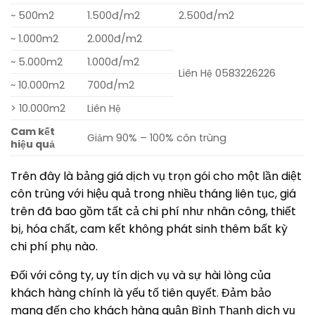
~ 500m2
1.500đ/m2
2.500đ/m2
~ 1.000m2
2.000đ/m2
~ 5.000m2
1.000đ/m2
Liên Hệ 0583226226
~ 10.000m2
700đ/m2
> 10.000m2
Liên Hệ
Cam kết
Giảm 90% – 100% côn trùng
hiệu quả
Trên đây là bảng giá dịch vụ trọn gói cho một lần diệt
côn trùng với hiệu quả trong nhiều tháng liên tục, giá
trên đã bao gồm tất cả chi phí như nhân công, thiết
bị, hóa chất, cam kết không phát sinh thêm bất kỳ
chi phí phụ nào.
Đối với công ty, uy tín dịch vụ và sự hài lòng của
khách hàng chính là yếu tố tiên quyết. Đảm bảo
mang đến cho khách hàng quận Bình Thạnh dịch vụ