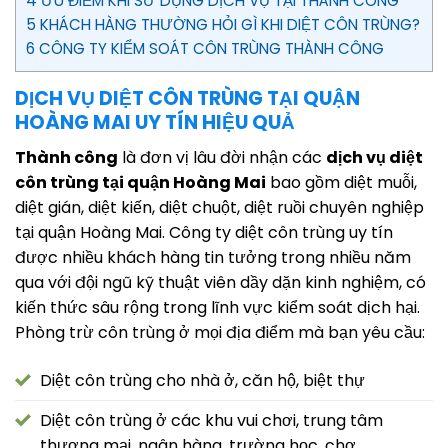
4 ƯU ĐIỂM KHI SỬ DỤNG DỊCH VỤ TẠI THÀNH CÔNG
5 KHÁCH HÀNG THƯỜNG HỎI GÌ KHI DIỆT CÔN TRÙNG?
6 CÔNG TY KIỂM SOÁT CÔN TRÙNG THÀNH CÔNG
DỊCH VỤ DIỆT CÔN TRÙNG TẠI QUẬN
HOÀNG MAI UY TÍN HIỆU QUẢ
Thành công
là đơn vị lâu đời nhận các
dịch vụ diệt
côn trùng tại quận Hoàng Mai
bao gồm diệt muỗi,
diệt gián, diệt kiến, diệt chuột, diệt ruồi chuyên nghiệp
tại quận Hoàng Mai. Công ty diệt côn trùng uy tín
được nhiều khách hàng tin tưởng trong nhiều năm
qua với đội ngũ kỹ thuật viên dầy dặn kinh nghiệm, có
kiến thức sâu rộng trong lĩnh vực kiểm soát dịch hại.
Phòng trừ côn trùng ở mọi địa điểm mà bạn yêu cầu:
Diệt côn trùng cho nhà ở, căn hộ, biệt thự
Diệt côn trùng ở các khu vui chơi, trung tâm
thương mại, ngân hàng, trường học, chợ,…