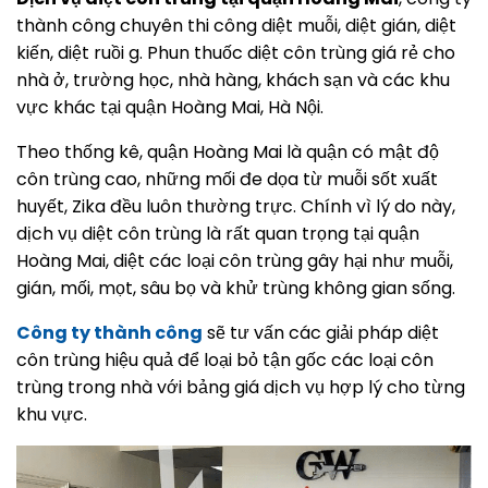
thành công chuyên thi công diệt muỗi, diệt gián, diệt
kiến, diệt ruồi g. Phun thuốc diệt côn trùng giá rẻ cho
nhà ở, trường học, nhà hàng, khách sạn và các khu
vực khác tại quận Hoàng Mai, Hà Nội.
Theo thống kê, quận Hoàng Mai là quận có mật độ
côn trùng cao, những mối đe dọa từ muỗi sốt xuất
huyết, Zika đều luôn thường trực. Chính vì lý do này,
dịch vụ diệt côn trùng là rất quan trọng tại quận
Hoàng Mai, diệt các loại côn trùng gây hại như muỗi,
gián, mối, mọt, sâu bọ và khử trùng không gian sống.
Công ty thành công
sẽ tư vấn các giải pháp diệt
côn trùng hiệu quả để loại bỏ tận gốc các loại côn
trùng trong nhà với bảng giá dịch vụ hợp lý cho từng
khu vực.