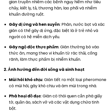
gian truyền nhiễm các bệnh nguy hiểm như tiêu
chảy, kiết lỵ, tả, thương hàn, lao phổi và nhiễm
khuẩn đường ruột.
Gây dị ứng và hen suyễn
: Phân, nước bọt và xác
gián có thể gây dị ứng, đặc biệt là ở trẻ nhỏ và
người có hệ miễn dịch yếu.
Gây ngộ độc thực phẩm
: Gián thường bò vào
thức ăn, mang theo vi khuẩn từ rác thải, cống
rãnh, làm thực phẩm bị nhiễm khuẩn.
2. Ảnh hưởng đến đời sống và sinh hoạt
Mùi hôi khó chịu
: Gián tiết ra một loại pheromone
có mùi hôi, gây khó chịu và ám mùi trong nhà.
Phá hoại đồ đạc
: Gián có thói quen cắn phá giấy
tờ, quần áo, sách vở và các vật dụng chứa tinh
bột.