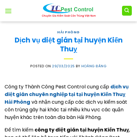
Skip
to
content
HẢI PHÒNG
Dịch vụ diệt gián tại huyện Kiến
Thuỵ
POSTED ON
29/03/2025
BY
HOÀNG ĐĂNG
Công ty Thành Công Pest Control cung cấp
dịch vụ
diệt gián chuyên nghiệp tại tại huyện Kiến Thuỵ
Hải Phòng
và nhận cung cấp các dịch vụ kiểm soát
côn trùng gây hại khác tại nhiều khu vực các quận
huyện khác trên toàn địa bàn Hải Phòng.
Để tìm kiếm
công ty diệt gián tại huyện Kiến Thuỵ
,