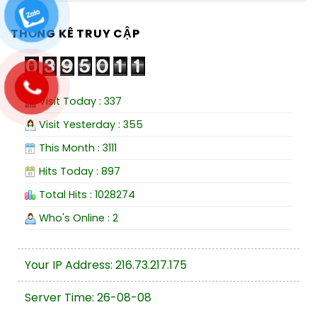
THỐNG KÊ TRUY CẬP
Visit Today : 337
Visit Yesterday : 355
This Month : 3111
Hits Today : 897
Total Hits : 1028274
Who's Online : 2
Your IP Address: 216.73.217.175
Server Time: 26-08-08