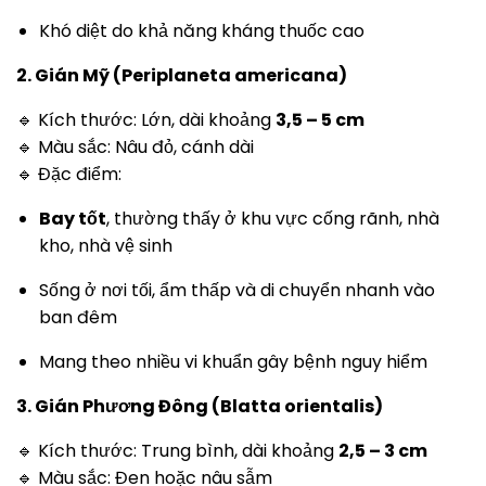
Khó diệt do khả năng kháng thuốc cao
2. Gián Mỹ (Periplaneta americana)
🔹 Kích thước: Lớn, dài khoảng
3,5 – 5 cm
🔹 Màu sắc: Nâu đỏ, cánh dài
🔹 Đặc điểm:
Bay tốt
, thường thấy ở khu vực cống rãnh, nhà
kho, nhà vệ sinh
Sống ở nơi tối, ẩm thấp và di chuyển nhanh vào
ban đêm
Mang theo nhiều vi khuẩn gây bệnh nguy hiểm
3. Gián Phương Đông (Blatta orientalis)
🔹 Kích thước: Trung bình, dài khoảng
2,5 – 3 cm
🔹 Màu sắc: Đen hoặc nâu sẫm