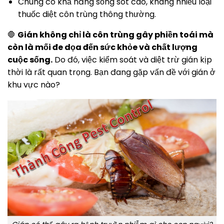
Chúng có khả năng sống sót cao, kháng nhiều loại
thuốc diệt côn trùng thông thường.
🛑
Gián không chỉ là côn trùng gây phiền toái mà
còn là mối đe dọa đến sức khỏe và chất lượng
cuộc sống.
Do đó, việc kiểm soát và diệt trừ gián kịp
thời là rất quan trọng. Bạn đang gặp vấn đề với gián ở
khu vực nào?