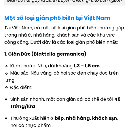
Gián có thể gây ra bệnh truyền nhiễm gì cho con người?
Một số loại gián phổ biến tại Việt Nam
Tại Việt Nam, có một số loại gián phổ biến thường gặp
trong nhà ở, nhà hàng, khách sạn và các khu vực
công cộng. Dưới đây là các loại gián phổ biến nhất:
1. Gián Đức (Blattella germanica)
🔹 Kích thước: Nhỏ, dài khoảng
1,3 – 1,6 cm
🔹 Màu sắc: Nâu vàng, có hai sọc đen chạy dọc trên
lưng
🔹 Đặc điểm:
Sinh sản nhanh, một con gián cái có thể đẻ tới
40
trứng/lứa
Thường xuất hiện ở
bếp, nhà hàng, khách sạn
,
nơi có thực phẩm