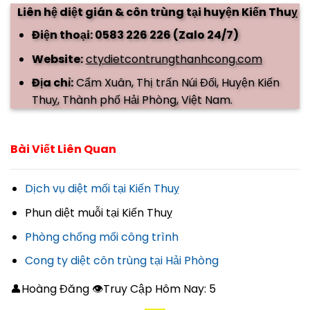
Liên hệ diệt gián & côn trùng tại huyện Kiến Thuỵ
Điện thoại: 0583 226 226 (Zalo 24/7)
Website:
ctydietcontrungthanhcong.com
Địa chỉ:
Cẩm Xuân, Thị trấn Núi Đối, Huyện Kiến
Thuỵ, Thành phố Hải Phòng, Việt Nam.
Bài Viết Liên Quan
Dịch vụ diệt mối tại Kiến Thuỵ
Phun diệt muỗi tại Kiến Thuỵ
Phòng chống mối công trình
Cong ty diệt côn trùng tại Hải Phòng
👤Hoàng Đăng 👁Truy Cập Hôm Nay:
5