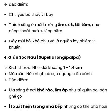
🔹 Đặc điểm:
Chủ yếu bò thay vì bay
Thích sống ở môi trường
ẩm ướt, tối tăm
, như
cống thoát nước, tầng hầm
Gây mùi hôi khó chịu và là nguồn lây nhiễm vi
khuẩn
4. Gián Sọc Nâu (Supella longipalpa)
🔹 Kích thước: Nhỏ, dài khoảng
1 – 1,4 cm
🔹 Màu sắc: Nâu nhạt, có sọc ngang trên cánh
🔹 Đặc điểm:
Ưa sống ở nơi
khô ráo, ấm áp
như tủ quần áo, bàn
ghế gỗ
Ít xuất hiện trong nhà bếp
nhưng có thể phá hoại