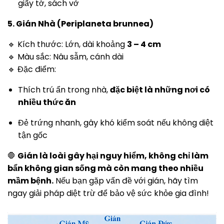
giấy tờ, sách vở
5. Gián Nhà (Periplaneta brunnea)
🔹 Kích thước: Lớn, dài khoảng
3 – 4 cm
🔹 Màu sắc: Nâu sẫm, cánh dài
🔹 Đặc điểm:
Thích trú ẩn trong nhà,
đặc biệt là những nơi có
nhiều thức ăn
Đẻ trứng nhanh, gây khó kiểm soát nếu không diệt
tận gốc
🛑
Gián là loài gây hại nguy hiểm, không chỉ làm
bẩn không gian sống mà còn mang theo nhiều
mầm bệnh.
Nếu bạn gặp vấn đề với gián, hãy tìm
ngay giải pháp diệt trừ để bảo vệ sức khỏe gia đình!