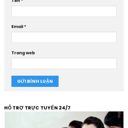
Tên
*
Email
*
Trang web
HỖ TRỢ TRỰC TUYẾN 24/7