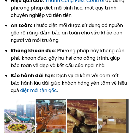
Hiệu quả cao:
Thành Công Pest Control
áp dụng
phương pháp diệt mối sinh học, một quy trình
chuyên nghiệp và tiên tiến.
An toàn:
Thuốc diệt mối được sử dụng có nguồn
gốc rõ ràng, đảm bảo an toàn cho sức khỏe con
người và môi trường.
Không khoan đục:
Phương pháp này không cần
phải khoan đục, gây hư hại cho công trình, giúp
bảo toàn vẻ đẹp và kết cấu của ngôi nhà.
Bảo hành dài hạn:
Dịch vụ đi kèm với cam kết
bảo hành lâu dài, giúp khách hàng yên tâm về hiệu
quả
diệt mối tận gốc
.