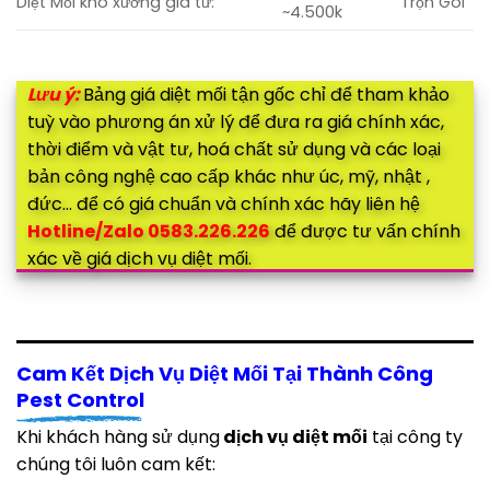
Diệt Mối kho xưởng giá từ:
Trọn Gói
~4.500k
Lưu ý:
Bảng giá diệt mối tận gốc chỉ để tham khảo
tuỳ vào phương án xử lý để đưa ra giá chính xác,
thời điểm và vật tư, hoá chất sử dụng và các loại
bản công nghệ cao cấp khác như úc, mỹ, nhật ,
đức… để có giá chuẩn và chính xác hãy liên hệ
Hotline/Zalo 0583.226.226
để được tư vấn chính
xác về giá dịch vụ diệt mối.
Cam Kết Dịch Vụ Diệt Mối Tại Thành Công
Pest Control
Khi khách hàng sử dụng
dịch vụ diệt mối
tại công ty
chúng tôi luôn cam kết: