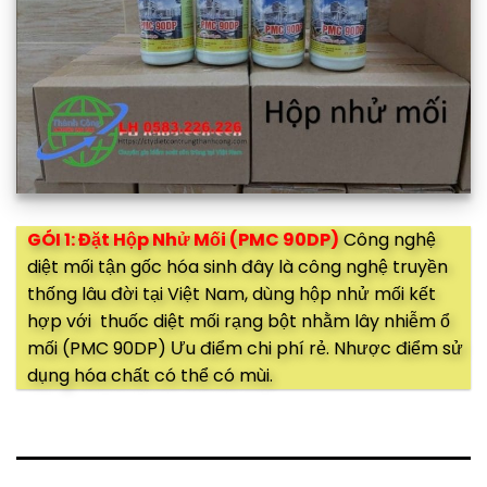
GÓI 1: Đặt Hộp Nhử Mối (PMC 90DP)
Công nghệ
diệt mối tận gốc hóa sinh đây là công nghệ truyền
thống lâu đời tại Việt Nam, dùng hộp nhử mối kết
hợp với thuốc diệt mối rạng bột nhằm lây nhiễm ổ
mối (PMC 90DP) Ưu điểm chi phí rẻ. Nhược điểm sử
dụng hóa chất có thể có mùi.