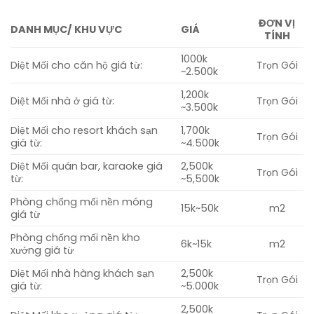
ĐƠN VỊ
DANH MỤC/ KHU VỰC
GIÁ
TÍNH
1000k
Diệt Mối cho căn hộ giá từ:
Trọn Gói
~2.500k
1,200k
Diệt Mối nhà ở giá từ:
Trọn Gói
~3.500k
Diệt Mối cho resort khách sạn
1,700k
Trọn Gói
giá từ:
~4.500k
Diệt Mối quán bar, karaoke giá
2,500k
Trọn Gói
từ:
~5,500k
Phòng chống mối nền móng
15k~50k
m2
giá từ
Phòng chống mối nền kho
6k~15k
m2
xưởng giá từ
Diệt Mối nhà hàng khách sạn
2,500k
Trọn Gói
giá từ:
~5.000k
2,500k