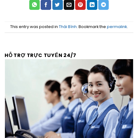
This entry was posted in
Thái Bình
. Bookmark the
permalink
.
HỖ TRỢ TRỰC TUYẾN 24/7