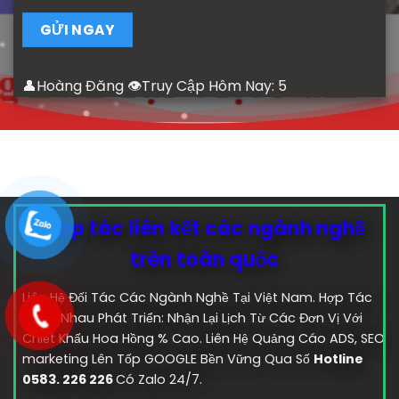
👤Hoàng Đăng 👁Truy Cập Hôm Nay:
5
Hợp tác liên kết các ngành nghề
trên toàn quốc
Liên Hệ Đối Tác Các Ngành Nghề Tại Việt Nam. Hợp Tác
Cùng Nhau Phát Triển: Nhận Lại Lịch Từ Các Đơn Vị Với
Chiết Khấu Hoa Hồng % Cao. Liên Hệ Quảng Cáo ADS, SEO
marketing Lên Tốp GOOGLE Bền Vững Qua Số
Hotline
0583. 226 226
Có Zalo 24/7.