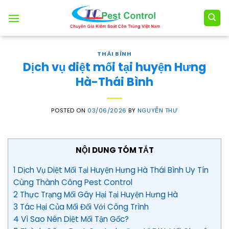
Skip
to
content
THÁI BÌNH
Dịch vụ diệt mối tại huyện Hưng
Hà-Thái Bình
POSTED ON
03/06/2026
BY
NGUYỄN THƯ
NỘI DUNG TÓM TẮT
1 Dịch Vụ Diệt Mối Tại Huyện Hưng Hà Thái Bình Uy Tín
Cùng Thành Công Pest Control
2 Thực Trạng Mối Gây Hại Tại Huyện Hưng Hà
3 Tác Hại Của Mối Đối Với Công Trình
4 Vì Sao Nên Diệt Mối Tận Gốc?