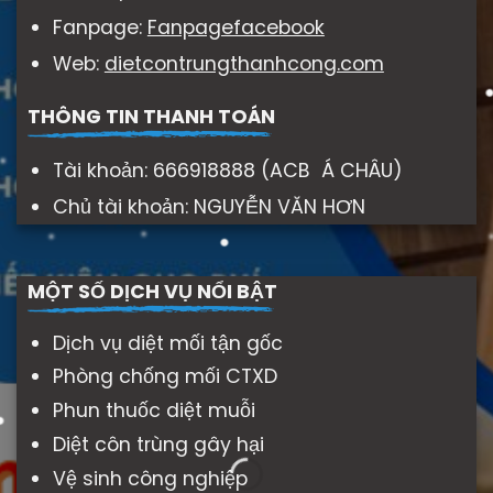
Fanpage:
Fanpagefacebook
Web:
dietcontrungthanhcong.com
THÔNG TIN THANH TOÁN
Tài khoản: 666918888 (ACB Á CHÂU)
Chủ tài khoản: NGUYỄN VĂN HƠN
MỘT SỐ DỊCH VỤ NỔI BẬT
Dịch vụ diệt mối tận gốc
Phòng chống mối CTXD
Phun thuốc diệt muỗi
Diệt côn trùng gây hại
Vệ sinh công nghiệp