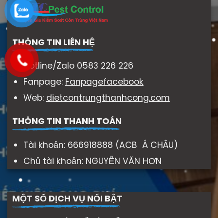
THÔNG TIN LIÊN HỆ
Hotline/Zalo 0583 226 226
Fanpage:
Fanpagefacebook
Web:
dietcontrungthanhcong.com
THÔNG TIN THANH TOÁN
Tài khoản: 666918888 (ACB Á CHÂU)
Chủ tài khoản: NGUYỄN VĂN HƠN
MỘT SỐ DỊCH VỤ NỔI BẬT