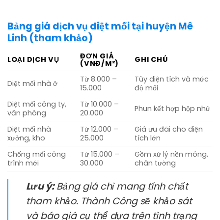
Bảng giá dịch vụ diệt mối tại huyện Mê
Linh (tham khảo)
ĐƠN GIÁ
LOẠI DỊCH VỤ
GHI CHÚ
(VNĐ/M²)
Từ 8.000 –
Tùy diện tích và mức
Diệt mối nhà ở
15.000
độ mối
Diệt mối công ty,
Từ 10.000 –
Phun kết hợp hộp nhử
văn phòng
20.000
Diệt mối nhà
Từ 12.000 –
Giá ưu đãi cho diện
xưởng, kho
25.000
tích lớn
Chống mối công
Từ 15.000 –
Gồm xử lý nền móng,
trình mới
30.000
chân tường
Lưu ý:
Bảng giá chỉ mang tính chất
tham khảo. Thành Công sẽ khảo sát
và báo giá cụ thể dựa trên tình trạng