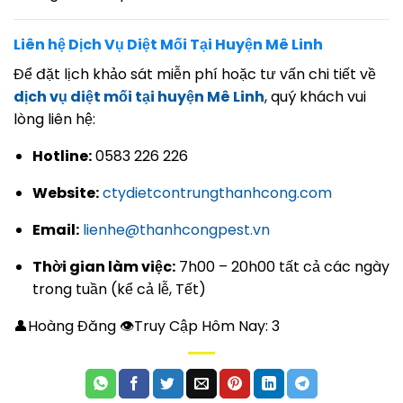
Liên hệ Dịch Vụ Diệt Mối Tại Huyện Mê Linh
Để đặt lịch khảo sát miễn phí hoặc tư vấn chi tiết về
dịch vụ diệt mối tại huyện Mê Linh
, quý khách vui
lòng liên hệ:
Hotline:
0583 226 226
Website:
ctydietcontrungthanhcong.com
Email:
lienhe@thanhcongpest.vn
Thời gian làm việc:
7h00 – 20h00 tất cả các ngày
trong tuần (kể cả lễ, Tết)
👤Hoàng Đăng 👁Truy Cập Hôm Nay:
3