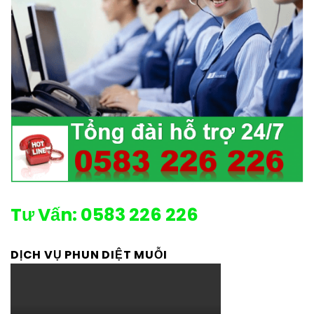
Tư Vấn: 0583 226 226
DỊCH VỤ PHUN DIỆT MUỖI