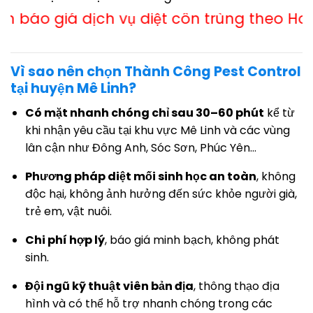
ch vụ diệt côn trùng theo Hotline 0583 226 
Vì sao nên chọn Thành Công Pest Control
tại huyện Mê Linh?
Có mặt nhanh chóng chỉ sau 30–60 phút
kể từ
khi nhận yêu cầu tại khu vực Mê Linh và các vùng
lân cận như Đông Anh, Sóc Sơn, Phúc Yên…
Phương pháp diệt mối sinh học an toàn
, không
độc hại, không ảnh hưởng đến sức khỏe người già,
trẻ em, vật nuôi.
Chi phí hợp lý
, báo giá minh bạch, không phát
sinh.
Đội ngũ kỹ thuật viên bản địa
, thông thạo địa
hình và có thể hỗ trợ nhanh chóng trong các