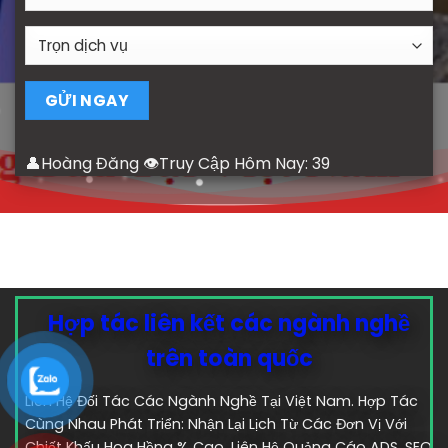
👤Hoàng Đăng 👁Truy Cập Hôm Nay:
39
Hợp tác liên kết các ngành nghề
trên toàn quốc
Liên Hệ Đối Tác Các Ngành Nghề Tại Việt Nam. Hợp Tác
Cùng Nhau Phát Triển: Nhận Lại Lịch Từ Các Đơn Vị Với
Chiết Khấu Hoa Hồng % Cao. Liên Hệ Quảng Cáo ADS, SEO