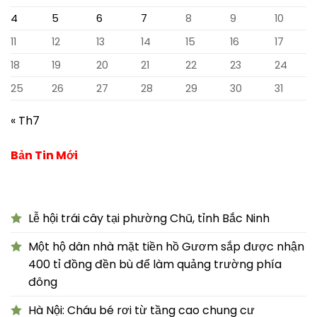
4
5
6
7
8
9
10
11
12
13
14
15
16
17
18
19
20
21
22
23
24
25
26
27
28
29
30
31
« Th7
Bản Tin Mới
Lễ hội trái cây tại phường Chũ, tỉnh Bắc Ninh
Một hộ dân nhà mặt tiền hồ Gươm sắp được nhận
400 tỉ đồng đền bù để làm quảng trường phía
đông
Hà Nội: Cháu bé rơi từ tầng cao chung cư