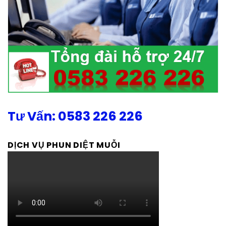
Tư Vấn: 0583 226 226
DỊCH VỤ PHUN DIỆT MUỖI