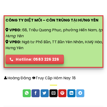
CÔNG TY DIỆT MỐI – CÔN TRÙNG TẠI HƯNG YÊN
VPĐD:
68, Triệu Quang Phục, phường Hiến Nam,
tp
Hưng Yên
VPĐD:
Ngã tư Phố Bần, TT.Bần Yên Nhân, H.Mỹ Hào,
Hưng Yên
Hotline: 0583 226 226
👤Hoàng Đăng 👁Truy Cập Hôm Nay:
18