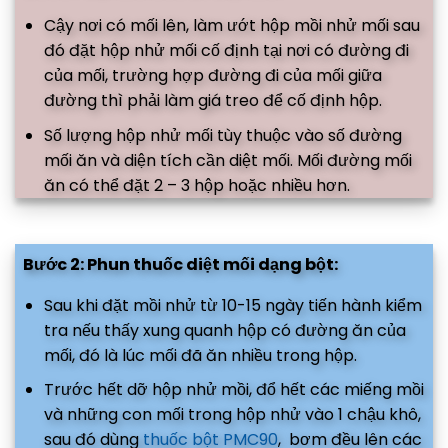
Cậy nơi có mối lên, làm ướt hộp mồi nhử mối sau
đó đặt hộp nhử mối cố định tại nơi có đường đi
của mối, trường hợp đường đi của mối giữa
đường thì phải làm giá treo để cố định hộp.
Số lượng hộp nhử mối tùy thuộc vào số đường
mối ăn và diện tích cần diệt mối. Mối đường mối
ăn có thể đặt 2 – 3 hộp hoặc nhiều hơn.
Bước 2: Phun thuốc diệt mối dạng bột:
Sau khi đặt mồi nhử từ 10-15 ngày tiến hành kiểm
tra nếu thấy xung quanh hộp có đường ăn của
mối, đó là lúc mối đã ăn nhiều trong hộp.
Trước hết dỡ hộp nhử mồi, đổ hết các miếng mồi
và những con mối trong hộp nhử vào 1 chậu khô,
sau đó dùng
thuốc bột PMC90
, bơm đều lên các