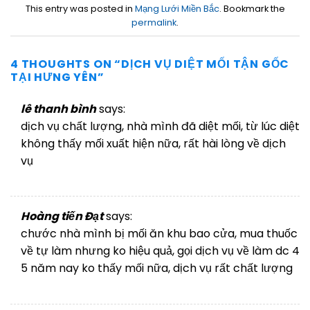
This entry was posted in
Mạng Lưới Miền Bắc
. Bookmark the
permalink
.
4 THOUGHTS ON “
DỊCH VỤ DIỆT MỐI TẬN GỐC
TẠI HƯNG YÊN
”
lê thanh bình
says:
dịch vụ chất lượng, nhà mình đã diệt mối, từ lúc diệt
không thấy mối xuất hiện nữa, rất hài lòng về dịch
vụ
30/09/2022 AT 14:08
Hoàng tiến Đạt
says:
chước nhà mình bị mối ăn khu bao cửa, mua thuốc
về tự làm nhưng ko hiệu quả, gọi dịch vụ về làm dc 4
5 năm nay ko thấy mối nữa, dịch vụ rất chất lượng
30/09/2022 AT 14:09