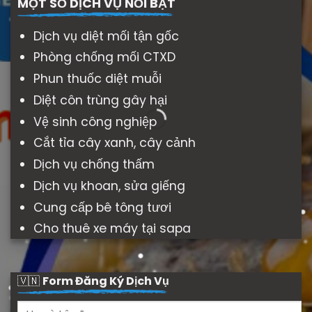
MỘT SỐ DỊCH VỤ NỔI BẬT
Dịch vụ diệt mối tận gốc
Phòng chống mối CTXD
Phun thuốc diệt muỗi
Diệt côn trùng gây hại
Vệ sinh công nghiệp
Cắt tỉa cây xanh, cây cảnh
Dịch vụ chống thấm
Dịch vụ khoan, sửa giếng
Cung cấp bê tông tươi
Cho thuê xe máy tại sapa
🇻🇳
Form Đăng Ký Dịch Vụ