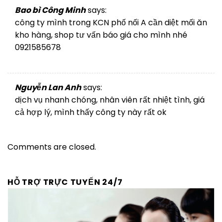
Bao bì Công Minh
says:
công ty mình trong KCN phố nối A cần diệt mối ăn
kho hàng, shop tư vấn báo giá cho mình nhé
0921585678
30/09/2022 AT 14:10
Nguyễn Lan Anh
says:
dịch vụ nhanh chóng, nhân viên rất nhiệt tình, giá
cả hợp lý, mình thấy công ty này rất ok
30/09/2022 AT 14:11
Comments are closed.
HỖ TRỢ TRỰC TUYẾN 24/7