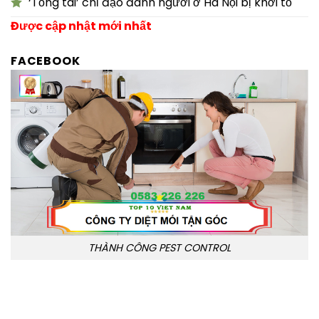
‘Tổng tài’ chỉ đạo đánh người ở Hà Nội bị khởi tố
Được cập nhật mới nhất
FACEBOOK
THÀNH CÔNG PEST CONTROL