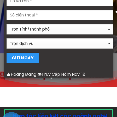
👤Hoàng Đăng 👁Truy Cập Hôm Nay:
18
Hợp tác liên kết các ngành nghề