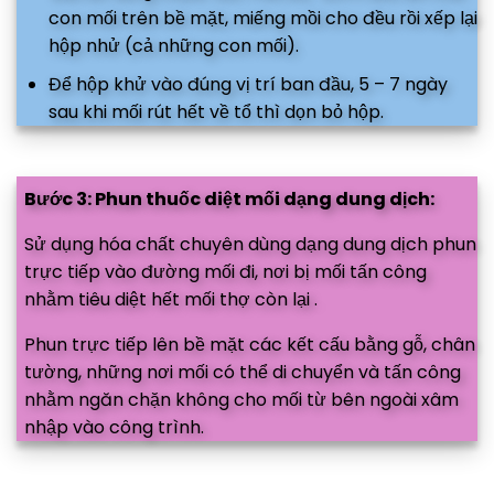
con mối trên bề mặt, miếng mồi cho đều rồi xếp lại
hộp nhử (cả những con mối).
Để hộp khử vào đúng vị trí ban đầu, 5 – 7 ngày
sau khi mối rút hết về tổ thì dọn bỏ hộp.
Bước 3: Phun thuốc diệt mối dạng dung dịch:
Sử dụng hóa chất chuyên dùng dạng dung dịch phun
trực tiếp vào đường mối đi, nơi bị mối tấn công
nhằm tiêu diệt hết mối thợ còn lại .
Phun trực tiếp lên bề mặt các kết cấu bằng gỗ, chân
tường, những nơi mối có thể di chuyển và tấn công
nhằm ngăn chặn không cho mối từ bên ngoài xâm
nhập vào công trình.