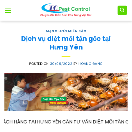
Skip
to
content
MẠNG LƯỚI MIỀN BẮC
Dịch vụ diệt mối tận gốc tại
Hưng Yên
POSTED ON
30/09/2022
BY
HOÀNG ĐĂNG
I HƯNG YÊN CẦN TƯ VẤN DIỆT MỐI TẬN GỐC – PHÒNG CH