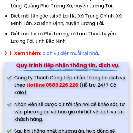
Lãng, Quảng Phú, Trừng Xá, huyện Lương Tài.
Diệt mối tận gốc tại xã Lai Hạ, Xã Trung Chính, Xã
Minh Tân, Xã Bình Định, huyện Lương Tài.
Diệt mối tại xã Phú Lương, xã Lâm Thao, huyện
Lương Tài, tỉnh Bắc Ninh.
》》Xem thêm:
dịch vụ diệt muỗi tại nhà
.
Quy trình tiếp nhận thông tin, dịch vụ.
Công ty Thành Công tiếp nhận thông tin dịch vụ
theo
Hotline 0583 226 226
(Hỗ trợ 24/7 Có
Zalo)
Nhân viên sẽ được cử tới tận nơi để khảo sát, tư
vấn phương án và báo giá chi tiết về dịch vụ tới
khách hàng.
Sau khi thống nhất phương án, hợp đồng sẽ