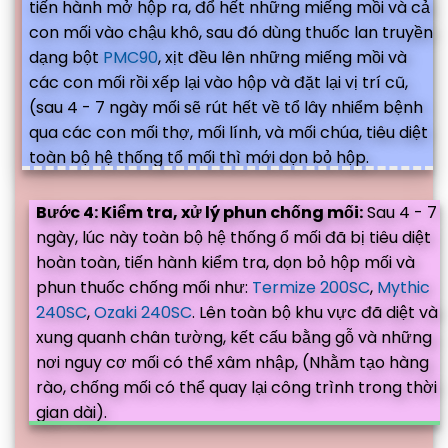
tiến hành mở hộp ra, đổ hết những miếng mồi và cả
con mối vào chậu khô, sau đó dùng thuốc lan truyền
dạng bột
PMC90
, xịt đều lên những miếng mồi và
các con mối rồi xếp lại vào hộp và đặt lại vị trí cũ,
(sau 4 - 7 ngày mối sẽ rút hết về tổ lây nhiểm bệnh
qua các con mối thợ, mối lính, và mối chúa, tiêu diệt
toàn bộ hệ thống tổ mối thì mới dọn bỏ hộp.
Bước 4: Kiểm tra, xử lý phun chống mối:
Sau 4 - 7
ngày, lúc này toàn bộ hệ thống ổ mối đã bị tiêu diệt
hoàn toàn, tiến hành kiểm tra, dọn bỏ hộp mối và
phun thuốc chống mối như:
Termize 200SC
,
Mythic
240SC
,
Ozaki 240SC
. Lên toàn bộ khu vực đã diệt và
xung quanh chân tường, kết cấu bằng gỗ và những
nơi nguy cơ mối có thể xâm nhập, (Nhằm tạo hàng
rào, chống mối có thể quay lại công trình trong thời
gian dài).