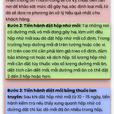
nhận thông tin Thành công sẽ cử kỹ thuật đến tận
nơi để khảo sát mức độ gây hại, xác định loại mối, từ
đó sẽ đưa ra phương án xử lý hiệu quả nhất cho
khách hàng.
Bước 2: Tiến hành đặt hộp nhử mối:
Tại những nơi
có đường mối, và mối đang gây hại, làm ướt đều
hộp nhử mối sau đó đặt hộp nhử mối cố định, Trong
trường hợp đường mối đi trên tường hoặc các vị
trí trên cao thì cần phải làm giá treo cố định, đảm
bảo không rơi hoặc xê dịch hộp. Số lượng hộp nhử
mối cần đặt tùy thuộc vào số lượng đường mối ăn,
diệt tích cần diệt mối, mỗi đường mối ăn có thể đặt
2 đến 3 hộp hoặc hơn.
Bước 3: Tiến hành diệt mối bằng thuốc lan
truyền:
Sau khi đặt hộp nhử mối từ 10 - 15 ngày, tiến
hành kiểm tra nếu thấy xung quanh hộp nhử có
đường đất thì lúc đó mối đã ăn nhiều trong hộp,