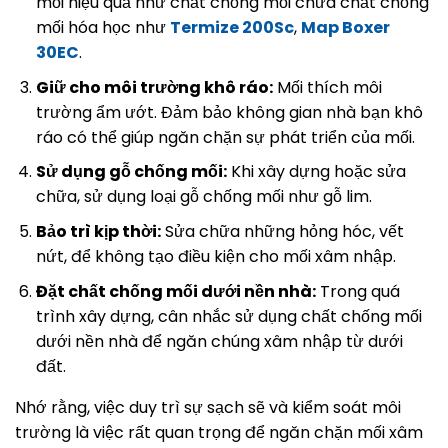
mối hiệu quả như chất chống mối chứa chất chống
mối hóa học như
Termize 200Sc
,
Map Boxer
30EC
.
Giữ cho môi trường khô ráo:
Mối thích môi
trường ẩm ướt. Đảm bảo không gian nhà bạn khô
ráo có thể giúp ngăn chặn sự phát triển của mối.
Sử dụng gỗ chống mối:
Khi xây dựng hoặc sửa
chữa, sử dụng loại gỗ chống mối như gỗ lim.
Bảo trì kịp thời:
Sửa chữa những hỏng hóc, vết
nứt, để không tạo điều kiện cho mối xâm nhập.
Đặt chất chống mối dưới nền nhà:
Trong quá
trình xây dựng, cân nhắc sử dụng chất chống mối
dưới nền nhà để ngăn chúng xâm nhập từ dưới
đất.
Nhớ rằng, việc duy trì sự sạch sẽ và kiểm soát môi
trường là việc rất quan trọng để ngăn chặn mối xâm