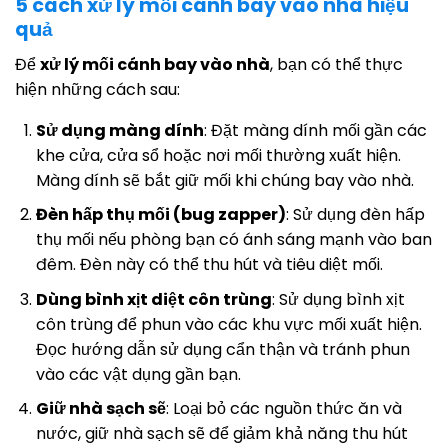
5 cách xử lý mối cánh bay vào nhà hiệu
quả
Để
xử lý mối cánh bay vào nhà
, bạn có thể thực
hiện những cách sau:
Sử dụng màng dính
: Đặt màng dính mối gần các
khe cửa, cửa sổ hoặc nơi mối thường xuất hiện.
Màng dính sẽ bắt giữ mối khi chúng bay vào nhà.
Đèn hấp thụ mối (bug zapper)
: Sử dụng đèn hấp
thụ mối nếu phòng bạn có ánh sáng mạnh vào ban
đêm. Đèn này có thể thu hút và tiêu diệt mối.
Dùng bình xịt diệt côn trùng
: Sử dụng bình xịt
côn trùng để phun vào các khu vực mối xuất hiện.
Đọc hướng dẫn sử dụng cẩn thận và tránh phun
vào các vật dụng gần bạn.
Giữ nhà sạch sẽ
: Loại bỏ các nguồn thức ăn và
nước, giữ nhà sạch sẽ để giảm khả năng thu hút