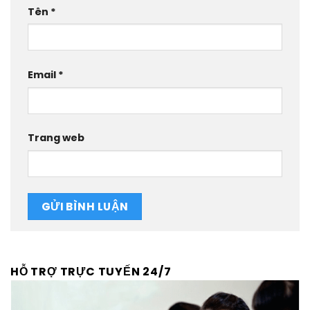
Tên
*
Email
*
Trang web
HỖ TRỢ TRỰC TUYẾN 24/7