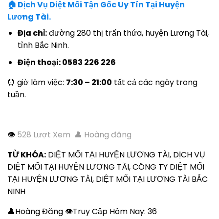
🏠 Dịch Vụ Diệt Mối Tận Gốc Uy Tín Tại Huyện
Lương Tài.
Địa chỉ:
đường 280 thị trấn thứa, huyện Lương Tài,
tỉnh Bắc Ninh.
Điện thoại: 0583 226 226
⏰ giờ làm việc:
7:30 – 21:00
tất cả các ngày trong
tuần.
👁
528 Lượt Xem 👤 Hoàng đăng
TỪ KHÓA:
DIỆT MỐI TẠI HUYỆN LƯƠNG TÀI, DỊCH VỤ
DIỆT MỐI TẠI HUYỆN LƯƠNG TÀI, CÔNG TY DIỆT MỐI
TẠI HUYỆN LƯƠNG TÀI, DIỆT MỐI TẠI LƯƠNG TÀI BẮC
NINH
👤Hoàng Đăng 👁Truy Cập Hôm Nay:
36