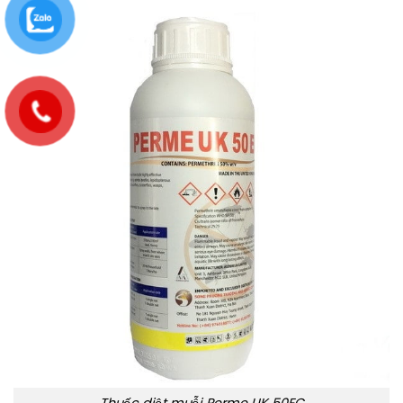
Thuốc diệt muỗi Perme UK 50EC