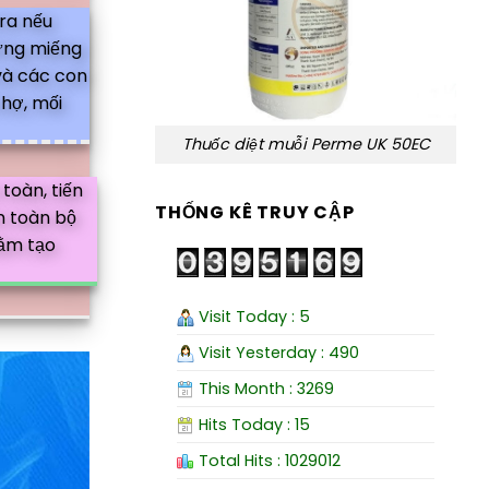
tra nếu
hững miếng
 và các con
thợ, mối
Thuốc diệt muỗi Perme UK 50EC
toàn, tiến
THỐNG KÊ TRUY CẬP
ên toàn bộ
hằm tạo
Visit Today : 5
Visit Yesterday : 490
This Month : 3269
Hits Today : 15
Total Hits : 1029012