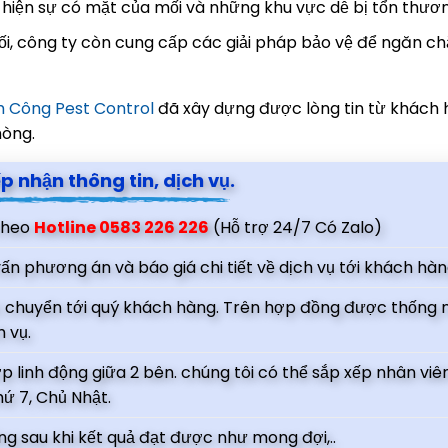
t hiện sự có mặt của mối và những khu vực dễ bị tổn thươ
 mối, công ty còn cung cấp các giải pháp bảo vệ để ngăn c
 Công Pest Control
đã xây dựng được lòng tin từ khách 
hòng.
ếp nhận thông tin, dịch vụ.
 theo
Hotline 0583 226 226
(Hỗ trợ 24/7 Có Zalo)
vấn phương án và báo giá chi tiết về dịch vụ tới khách hàn
 chuyển tới quý khách hàng. Trên hợp đồng được thống 
 vụ.
p linh động giữa 2 bên. chúng tôi có thể sắp xếp nhân viên
hứ 7, Chủ Nhật.
g sau khi kết quả đạt được như mong đợi,..