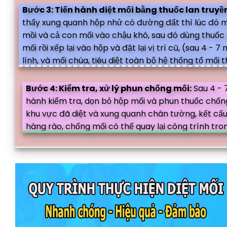
Bước 3: Tiến hành diệt mối bằng thuốc lan truyề
thấy xung quanh hộp nhử có đường đất thì lúc đó m
mồi và cả con mối vào chậu khô, sau đó dùng thuốc
mối rồi xếp lại vào hộp và đặt lại vị trí cũ, (sau 4 -
lính, và mối chúa, tiêu diệt toàn bộ hệ thống tổ mối 
Bước 4: Kiểm tra, xử lý phun chống mối:
Sau 4 - 7
hành kiểm tra, dọn bỏ hộp mối và phun thuốc chốn
khu vực đã diệt và xung quanh chân tường, kết cấ
hàng rào, chống mối có thể quay lại công trình tron