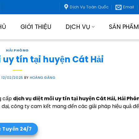
Dịch Vụ Toàn Quốc
Email
HỦ
GIỚI THIỆU
DỊCH VỤ
SẢN PHẨM
HẢI PHÒNG
 uy tín tại huyện Cát Hải
N
12/02/2025
BY
HOÀNG ĐĂNG
g cấp
dịch vụ diệt mối uy tín tại huyện Cát Hải, Hải Phò
n đại, công ty cam kết mang đến các giải pháp hiệu quả để
c Tuyến 24/7