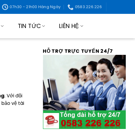
07h30 - 21h00 Hàng Ngày
0583.226.226
TIN TỨC
LIÊN HỆ
HỖ TRỢ TRỰC TUYẾN 24/7
ng
. Với đội
 bảo vệ tài