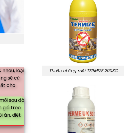
 nhau, loại
Thuốc chống mối TERMIZE 200SC
ông sẽ cử
hất cho
 mối sau đó
 giá treo
 ăn, diệt