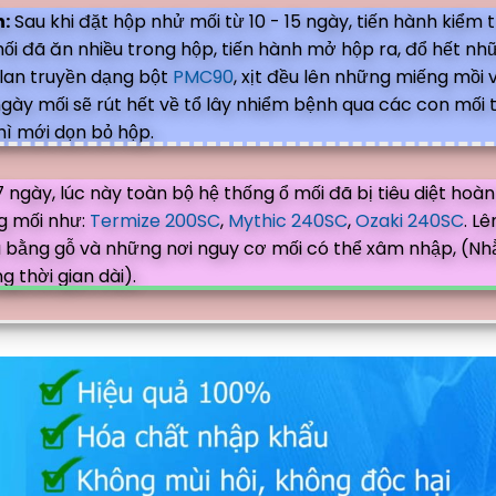
n:
Sau khi đặt hộp nhử mối từ 10 - 15 ngày, tiến hành kiểm 
ối đã ăn nhiều trong hộp, tiến hành mở hộp ra, đổ hết n
 lan truyền dạng bột
PMC90
, xịt đều lên những miếng mồi
 7 ngày mối sẽ rút hết về tổ lây nhiểm bệnh qua các con mối 
thì mới dọn bỏ hộp.
 ngày, lúc này toàn bộ hệ thống ổ mối đã bị tiêu diệt hoàn 
g mối như:
Termize 200SC
,
Mythic 240SC
,
Ozaki 240SC
. L
u bằng gỗ và những nơi nguy cơ mối có thể xâm nhập, (N
g thời gian dài).