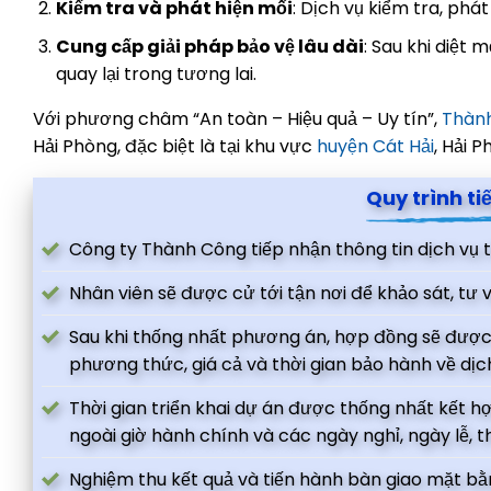
Kiểm tra và phát hiện mối
: Dịch vụ kiểm tra, phá
Cung cấp giải pháp bảo vệ lâu dài
: Sau khi diệt
quay lại trong tương lai.
Với phương châm “An toàn – Hiệu quả – Uy tín”,
Thành
Hải Phòng, đặc biệt là tại khu vực
huyện Cát Hải
, Hải P
Quy trình ti
Công ty Thành Công tiếp nhận thông tin dịch vụ
Nhân viên sẽ được cử tới tận nơi để khảo sát, tư 
Sau khi thống nhất phương án, hợp đồng sẽ được
phương thức, giá cả và thời gian bảo hành về dịch
Thời gian triển khai dự án được thống nhất kết hợ
ngoài giờ hành chính và các ngày nghỉ, ngày lễ, t
Nghiệm thu kết quả và tiến hành bàn giao mặt bằn