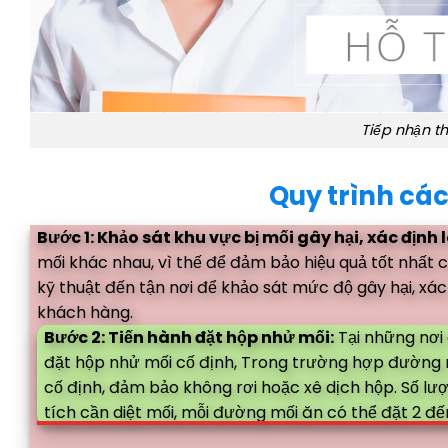
Tiếp nhận th
Quy trình các
Bước 1: Khảo sát khu vực bị mối gây hại, xác định l
mối khác nhau, vì thế để đảm bảo hiệu quả tốt nhất 
kỹ thuật đến tận nơi để khảo sát mức độ gây hại, xác
khách hàng.
Bước 2: Tiến hành đặt hộp nhử mối:
Tại những nơi
đặt hộp nhử mối cố định, Trong trường hợp đường mố
cố định, đảm bảo không rơi hoặc xê dịch hộp. Số lư
tích cần diệt mối, mỗi đường mối ăn có thể đặt 2 đ