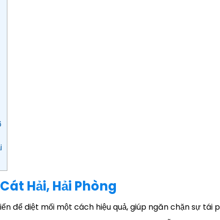
6
i
 Cát Hải, Hải Phòng
ến để diệt mối một cách hiệu quả, giúp ngăn chặn sự tái p