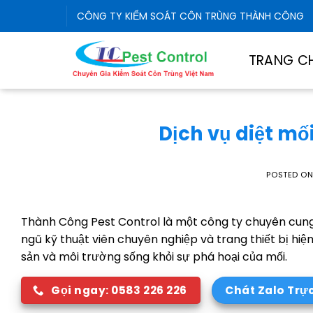
Skip
CÔNG TY KIỂM SOÁT CÔN TRÙNG THÀNH CÔNG
to
content
TRANG C
Dịch vụ diệt mối
POSTED O
Thành Công Pest Control là một công ty chuyên cun
ngũ kỹ thuật viên chuyên nghiệp và trang thiết bị hiệ
sản và môi trường sống khỏi sự phá hoại của mối.
Gọi ngay: 0583 226 226
Chát Zalo Trự