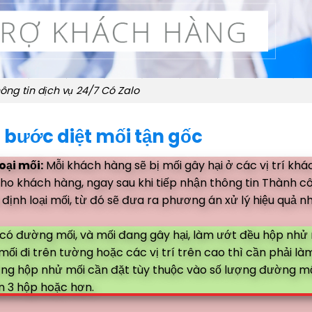
ông tin dịch vụ 24/7 Có Zalo
 bước diệt mối tận gốc
oại mối:
Mỗi khách hàng sẽ bị mối gây hại ở các vị trí khác
cho khách hàng, ngay sau khi tiếp nhận thông tin Thành c
 định loại mối, từ đó sẽ đưa ra phương án xử lý hiệu quả n
 có đường mối, và mối đang gây hại, làm ướt đều hộp nhử
i đi trên tường hoặc các vị trí trên cao thì cần phải làm
ợng hộp nhử mối cần đặt tùy thuộc vào số lượng đường mối
ến 3 hộp hoặc hơn.