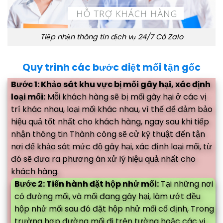
Tiếp nhận thông tin dịch vụ 24/7 Có Zalo
Quy trình các bước diệt mối tận gốc
Bước 1: Khảo sát khu vực bị mối gây hại, xác định
loại mối:
Mỗi khách hàng sẽ bị mối gây hại ở các vị
trí khác nhau, loại mối khác nhau, vì thế để đảm bảo
hiệu quả tốt nhất cho khách hàng, ngay sau khi tiếp
nhận thông tin Thành công sẽ cử kỹ thuật đến tận
nơi để khảo sát mức độ gây hại, xác định loại mối, từ
đó sẽ đưa ra phương án xử lý hiệu quả nhất cho
khách hàng.
Bước 2: Tiến hành đặt hộp nhử mối:
Tại những nơi
có đường mối, và mối đang gây hại, làm ướt đều
hộp nhử mối sau đó đặt hộp nhử mối cố định, Trong
trường hợp đường mối đi trên tường hoặc các vị