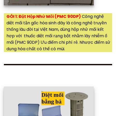
GÓI 1: Đặt Hộp Nhử Mối (PMC 90DP)
Công nghệ
diệt mối tận gốc hóa sinh đây là công nghệ truyền
thống lâu đời tại Việt Nam, dùng hộp nhử mối kết
hợp với thuốc diệt mối rạng bột nhằm lây nhiễm ổ
mối (PMC 90DP) Ưu điểm chi phí rẻ. Nhược điểm sử
dụng hóa chất có thể có mùi.