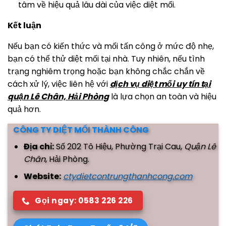
tâm về hiệu quả lâu dài của việc diệt mối.
Kết luận
Nếu bạn có kiến thức và mối tấn công ở mức độ nhẹ,
bạn có thể thử diệt mối tại nhà. Tuy nhiên, nếu tình
trạng nghiêm trọng hoặc bạn không chắc chắn về
cách xử lý, việc liên hệ với
dịch vụ
diệt mối uy tín tại
quận Lê Chân, Hải Phòng
là lựa chọn an toàn và hiệu
quả hơn.
CÔNG TY DIỆT MỐI THÀNH CÔNG
Địa chỉ:
Số 202 Tô Hiệu, Phường Trại Cau,
Quận Lê
Chân
, Hải Phòng.
Website:
ctydietcontrungthanhcong.com
Gọi ngay: 0583 226 226