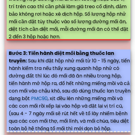
trí trên cao thì cần phải làm giá treo cố định, đảm
bảo không rơi hoặc xê dịch hộp. Số lượng hộp nhử
mối cần đặt tùy thuộc vào số lượng đường mối ăn,
diệt tích cần diệt mối, mỗi đường mối ăn có thể đặt
2 đến 3 hộp hoặc hơn.
Bước 3: Tiến hành diệt mối bằng thuốc lan
truyền:
Sau khi đặt hộp nhử mối từ 10 - 15 ngày, tiến
hành kiểm tra nếu thấy xung quanh hộp nhử có
đường đất thì lúc đó mối đã ăn nhiều trong hộp,
tiến hành mở hộp ra, đổ hết những miếng mồi và cả
con mối vào chậu khô, sau đó dùng thuốc lan truyền
dạng bột
PMC90
, xịt đều lên những miếng mồi và
các con mối rồi xếp lại vào hộp và đặt lại vị trí cũ,
(sau 4 - 7 ngày mối sẽ rút hết về tổ lây nhiểm bệnh
qua các con mối thợ, mối lính, và mối chúa, tiêu diệt
toàn bộ hệ thống tổ mối thì mới dọn bỏ hộp.