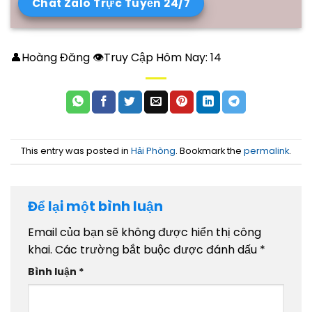
Chát Zalo Trực Tuyến 24/7
👤Hoàng Đăng 👁Truy Cập Hôm Nay:
14
This entry was posted in
Hải Phòng
. Bookmark the
permalink
.
Để lại một bình luận
Email của bạn sẽ không được hiển thị công
khai.
Các trường bắt buộc được đánh dấu
*
Bình luận
*