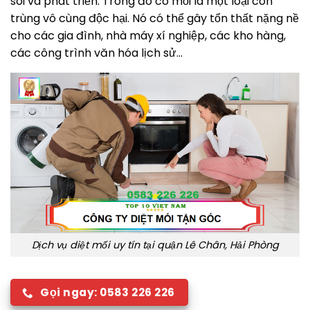
sôi và phát triển. Trong đó có mối là một loại côn
trùng vô cùng độc hại. Nó có thể gây tổn thất nặng nề
cho các gia đình, nhà máy xí nghiệp, các kho hàng,
các công trình văn hóa lịch sử…
Dịch vụ diệt mối uy tín tại quận Lê Chân, Hải Phòng
Gọi ngay: 0583 226 226