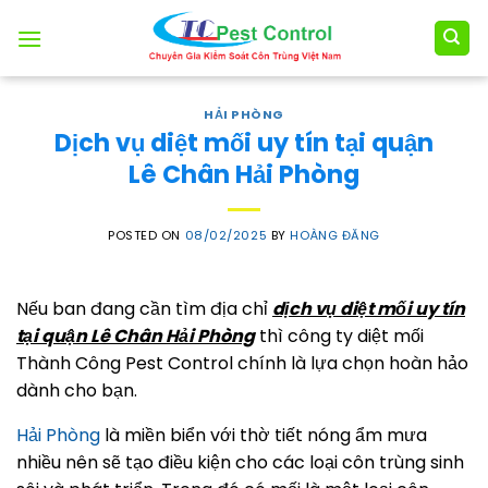
Skip
to
content
HẢI PHÒNG
Dịch vụ diệt mối uy tín tại quận
Lê Chân Hải Phòng
POSTED ON
08/02/2025
BY
HOÀNG ĐĂNG
Nếu ban đang cần tìm địa chỉ
dịch vụ
diệt mối uy tín
tại quận Lê Chân Hải Phòng
thì công ty diệt mối
Thành Công Pest Control chính là lựa chọn hoàn hảo
dành cho bạn.
Hải Phòng
là miền biển với thờ tiết nóng ẩm mưa
nhiều nên sẽ tạo điều kiện cho các loại côn trùng sinh