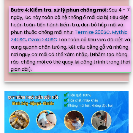
Bước 4: Kiểm tra, xử lý phun chống mối:
Sau 4 - 7
ngày, lúc này toàn bộ hệ thống ổ mối đã bị tiêu diệt
hoàn toàn, tiến hành kiểm tra, dọn bỏ hộp mối và
phun thuốc chống mối như:
Termize 200SC
,
Mythic
240SC
,
Ozaki 240SC
. Lên toàn bộ khu vực đã diệt và
xung quanh chân tường, kết cấu bằng gỗ và những
nơi nguy cơ mối có thể xâm nhập, (Nhằm tạo hàng
rào, chống mối có thể quay lại công trình trong thời
gian dài).