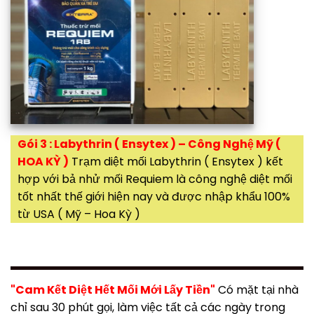
Gói 3 : Labythrin ( Ensytex ) – Công Nghệ Mỹ (
HOA KỲ )
Trạm diệt mối Labythrin ( Ensytex ) kết
hợp với bả nhử mối Requiem là công nghệ diệt mối
tốt nhất thế giới hiện nay và được nhập khẩu 100%
từ USA ( Mỹ – Hoa Kỳ )
"Cam Kết Diệt Hết Mối Mới Lấy Tiền"
Có mặt tại nhà
chỉ sau 30 phút gọi, làm việc tất cả các ngày trong