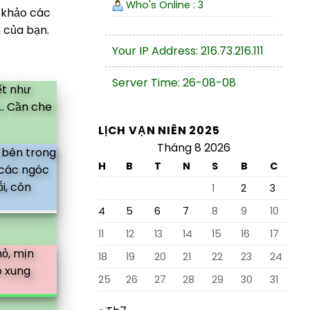
Who's Online : 3
m khảo các
n của bạn.
Your IP Address: 216.73.216.111
Server Time: 26-08-08
ết như
.. Cần che
LỊCH VẠN NIÊN 2025
Tháng 8 2026
 bên trong
H
B
T
N
S
B
C
 các ngóc
i, côn
1
2
3
4
5
6
7
8
9
10
11
12
13
14
15
16
17
hỏ, mịn
18
19
20
21
22
23
24
o xung
25
26
27
28
29
30
31