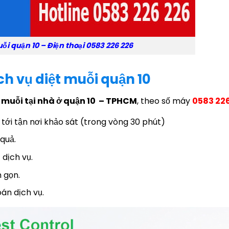
uỗi quận 10 – Điện thoại 0583 226 226
ch vụ diệt muỗi quận 10
t muỗi tại nhà ở quận 10 – TPHCM
, theo số máy
0583 226
t tới tận nơi khảo sát (trong vòng 30 phút)
quả.
 dịch vụ.
 gọn.
án dịch vụ.