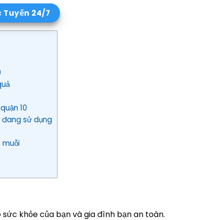
c Tuyến 24/7
0
quả
 quận 10
ôi đang sử dụng
t muỗi
ho sức khỏe của bạn và gia đình bạn an toàn.