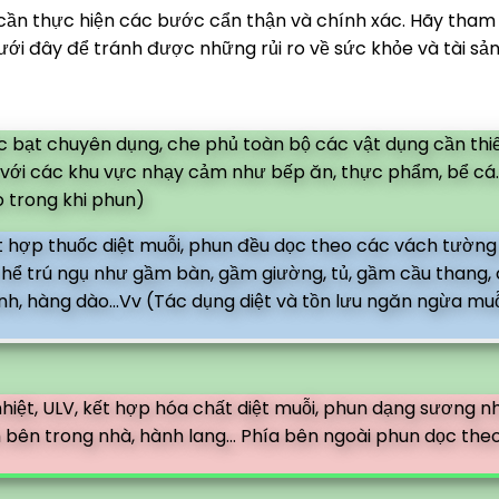
, cần thực hiện các bước cẩn thận và chính xác. Hãy tha
ưới đây để tránh được những rủi ro về sức khỏe và tài sả
bạt chuyên dụng, che phủ toàn bộ các vật dụng cần thi
ối với các khu vực nhạy cảm như bếp ăn, thực phẩm, bể cá.
 trong khi phun)
 hợp thuốc diệt muỗi, phun đều dọc theo các vách tường
 thể trú ngụ như gầm bàn, gầm giường, tủ, gầm cầu thang,
nh, hàng dào...Vv (Tác dụng diệt và tồn lưu ngăn ngừa muỗ
iệt, ULV, kết hợp hóa chất diệt muỗi, phun dạng sương n
 bên trong nhà, hành lang... Phía bên ngoài phun dọc the