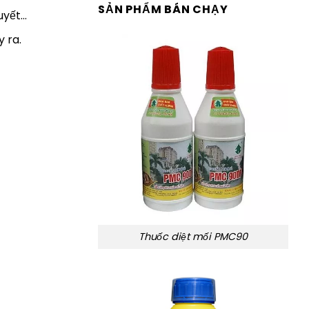
SẢN PHẨM BÁN CHẠY
huyết…
 ra.
Thuốc diệt mối PMC90