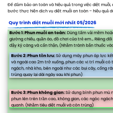
Để đảm bảo an toàn và hiệu quả trong việc diệt muỗi
bước thực hiện dịch vụ diệt muỗi an toàn – hiệu quả d
Quy trình diệt muỗi mới nhất 05/2026
Bước 1: Phun muỗi an toàn:
Dùng tấm vải mềm hoặc 
giường chiếu, quần áo, đồ chơi của trẻ em.., Riêng đ
đậy kỹ càng và cẩn thận, (Nhằm tránh bắn thuốc vào
Bước 2: Phun tồn lưu:
Sử dụng máy phun áp lực kết
và ngoài cao 2m trở xuống, phun các vị trí muỗi có
ngách, nhà kho, bên ngoài như các bụi cây, cống rã
trùng quay lại dài ngày sau khi phun)
Bước 3: Phun không gian:
Sử dụng bình phun mù nh
phun lên trên trần cao, không gian, các ngóc ngách
quanh. (Nhằm tiêu diệt muỗi và côn trùng)