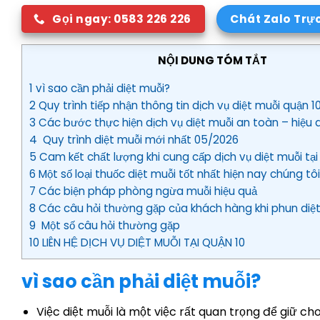
Gọi ngay: 0583 226 226
Chát Zalo Trự
NỘI DUNG TÓM TẮT
1 vì sao cần phải diệt muỗi?
2 Quy trình tiếp nhận thông tin dịch vụ diệt muỗi quận 1
3 Các bước thực hiện dịch vụ diệt muỗi an toàn – hiệu 
4 Quy trình diệt muỗi mới nhất 05/2026
5 Cam kết chất lượng khi cung cấp dịch vụ diệt muỗi tại
6 Một số loại thuốc diệt muỗi tốt nhất hiện nay chúng t
7 Các biện pháp phòng ngừa muỗi hiệu quả
8 Các câu hỏi thường gặp của khách hàng khi phun diệ
9 Một số câu hỏi thường gặp
10 LIÊN HỆ DỊCH VỤ DIỆT MUỖI TẠI QUẬN 10
vì sao cần phải diệt muỗi?
Việc diệt muỗi là một việc rất quan trọng để giữ c