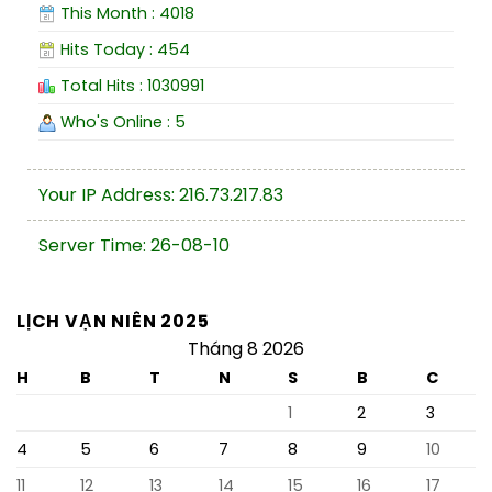
This Month : 4018
Hits Today : 454
Total Hits : 1030991
Who's Online : 5
Your IP Address: 216.73.217.83
Server Time: 26-08-10
LỊCH VẠN NIÊN 2025
Tháng 8 2026
H
B
T
N
S
B
C
1
2
3
4
5
6
7
8
9
10
11
12
13
14
15
16
17