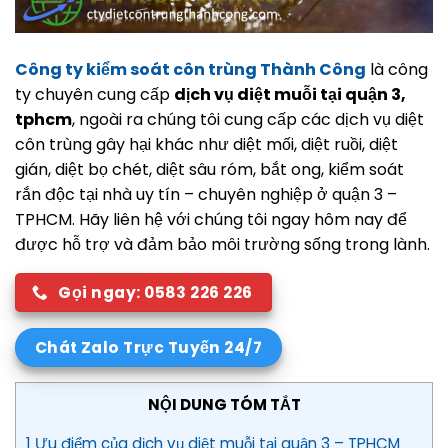
Công ty kiểm soát côn trùng Thành Công
là công
ty chuyên cung cấp
dịch vụ diệt muỗi tại quận 3,
tphcm
, ngoài ra chúng tôi cung cấp các dịch vụ diệt
côn trùng gây hại khác như diệt mối, diệt ruồi, diệt
gián, diệt bọ chét, diệt sâu róm, bắt ong, kiểm soát
rắn độc tại nhà uy tín – chuyên nghiệp ở quận 3 –
TPHCM. Hãy liên hệ với chúng tôi ngay hôm nay để
được hỗ trợ và đảm bảo môi trường sống trong lành.
Gọi ngay: 0583 226 226
Chát Zalo Trực Tuyến 24/7
NỘI DUNG TÓM TẮT
1 Ưu điểm của dịch vụ diệt muỗi tại quận 3 – TPHCM