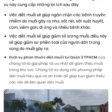
vụ này cung cấp những lợi ích sau đây:
Việc diệt muỗi sẽ giúp ngăn chặn các bệnh truyền
nhiễm do muỗi gây ra như, sốt rét, sốt xuất huyết,
cúm, viêm gan, dị ứng và nhiều bệnh khác.
Việc diệt muỗi sẽ giúp giảm số lượng muỗi, điều này
sẽ giúp giảm sự phiền toái của người dân trong
vùng do muỗi gây ra.
Dịch vụ phun thuốc diệt muỗi tại Quận 3 TPHCM
của
chúng tôi là giải pháp tối ưu nhất để giảm thiểu muỗi
trong khu vực. Chúng tôi sử dụng các phương pháp
diệt muỗi hiệu quả và an toàn để giúp bạn giảm thiểu
các vấn đề liên quan đến muỗi.