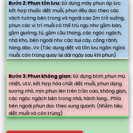
Bước 2: Phun tồn lưu:
Sử dụng máy phun áp lực
kết hợp thuốc diệt muỗi, phun đều dọc theo các
vách tường bên trong và ngoài cao 2m trở xuống,
phun các vị trí muỗi có thể trú ngụ như gầm bàn,
gầm giường, tủ, gầm cầu thang, các ngóc ngách,
nhà kho, bên ngoài như các bụi cây, cống rãnh,
hàng dào...Vv (Tác dụng diệt và tồn lưu ngăn ngừa
muỗi, côn trùng quay lại dài ngày sau khi phun)
Bước 3: Phun không gian:
Sử dụng bình phun mù
nhiệt, ULV, kết hợp hóa chất diệt muỗi, phun dạng
sương nhỏ, mịn phun lên trên trần cao, không gian,
các ngóc ngách bên trong nhà, hành lang... Phía
bên ngoài phun dọc theo xung quanh. (Nhằm tiêu
diệt muỗi và côn trùng)