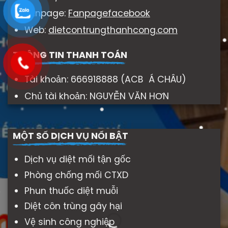
Fanpage:
Fanpagefacebook
Web:
dietcontrungthanhcong.com
THÔNG TIN THANH TOÁN
Tài khoản: 666918888 (ACB Á CHÂU)
Chủ tài khoản: NGUYỄN VĂN HƠN
MỘT SỐ DỊCH VỤ NỔI BẬT
Dịch vụ diệt mối tận gốc
Phòng chống mối CTXD
Phun thuốc diệt muỗi
Diệt côn trùng gây hại
Vệ sinh công nghiệp