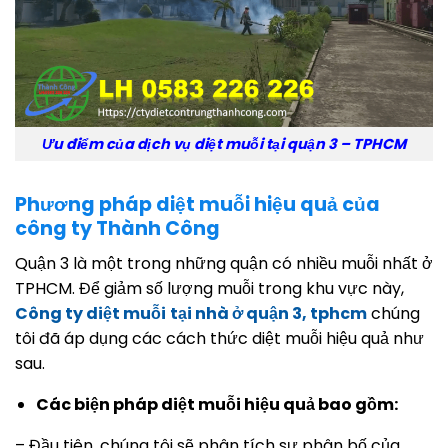
Ưu điểm của dịch vụ diệt muỗi tại quận 3 – TPHCM
Phương pháp diệt muỗi hiệu quả của
công ty Thành Công
Quận 3 là một trong những quận có nhiều muỗi nhất ở
TPHCM. Để giảm số lượng muỗi trong khu vực này,
Công ty diệt muỗi
tại nhà ở quận 3, tphcm
chúng
tôi đã áp dụng các cách thức diệt muỗi hiệu quả như
sau.
Các biện pháp diệt muỗi hiệu quả bao gồm:
– Đầu tiên, chúng tôi sẽ phân tích sự phân bố của