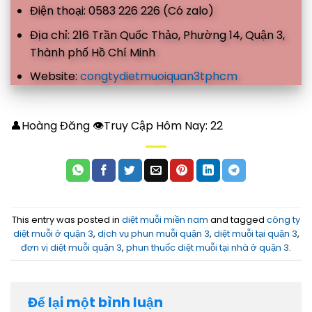
Điện thoại: 0583 226 226 (Có zalo)
Địa chỉ: 216 Trần Quốc Thảo, Phường 14, Quận 3,
Thành phố Hồ Chí Minh
Website:
congtydietmuoiquan3tphcm
👤Hoàng Đăng 👁Truy Cập Hôm Nay:
22
This entry was posted in
diệt muỗi miền nam
and tagged
công ty
diệt muỗi ở quận 3
,
dịch vụ phun muỗi quận 3
,
diệt muỗi tại quận 3
,
đơn vị diệt muỗi quận 3
,
phun thuốc diệt muỗi tại nhà ở quận 3
.
Để lại một bình luận