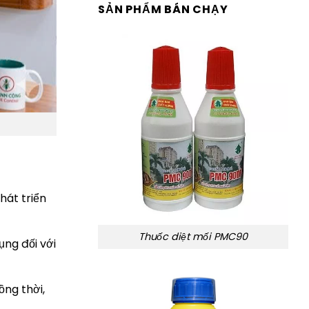
SẢN PHẨM BÁN CHẠY
hát triển
Thuốc diệt mối PMC90
ng đối với
ồng thời,