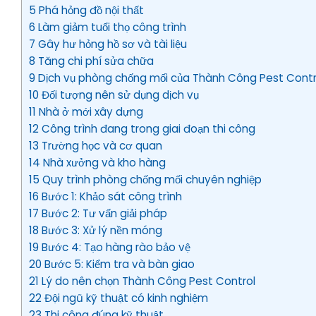
5 Phá hỏng đồ nội thất
6 Làm giảm tuổi thọ công trình
7 Gây hư hỏng hồ sơ và tài liệu
8 Tăng chi phí sửa chữa
9 Dịch vụ phòng chống mối của Thành Công Pest Contr
10 Đối tượng nên sử dụng dịch vụ
11 Nhà ở mới xây dựng
12 Công trình đang trong giai đoạn thi công
13 Trường học và cơ quan
14 Nhà xưởng và kho hàng
15 Quy trình phòng chống mối chuyên nghiệp
16 Bước 1: Khảo sát công trình
17 Bước 2: Tư vấn giải pháp
18 Bước 3: Xử lý nền móng
19 Bước 4: Tạo hàng rào bảo vệ
20 Bước 5: Kiểm tra và bàn giao
21 Lý do nên chọn Thành Công Pest Control
22 Đội ngũ kỹ thuật có kinh nghiệm
23 Thi công đúng kỹ thuật