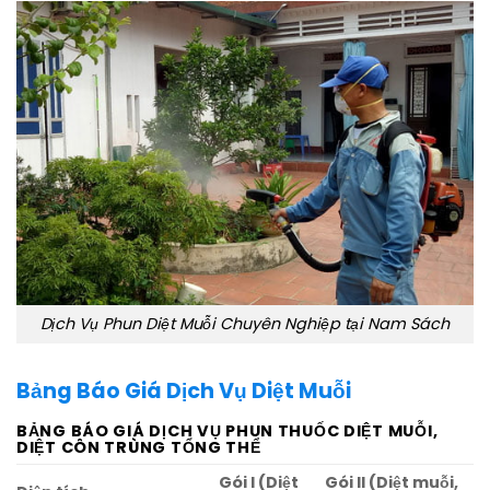
Dịch Vụ Phun Diệt Muỗi Chuyên Nghiệp tại Nam Sách
Bảng Báo Giá Dịch Vụ Diệt Muỗi
BẢNG BÁO GIÁ DỊCH VỤ PHUN THUỐC DIỆT MUỖI,
DIỆT CÔN TRÙNG TỔNG THỂ
Gói I (Diệt
Gói II (Diệt muỗi,