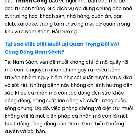
của
Thành Công
bảo vệ ngôi nhà bạn các mối đe
dọa từ côn trùng. Giá dịch vụ áp dụng chung cho nhà
ở, trường học, khách sạn, nhà hàng, quán ăn, bar
club, karaoke, trung tâm thương mại, cơ quan trong
khu vực Nam Sách, Hải Dương.
Tại Sao Việc Diệt Muỗi Lại Quan Trọng Đối Với
Cộng Đồng Nam Sách?
Tại Nam Sách, vấn đề muỗi không chỉ là mối quấy rối
mà còn là nguyên nhân chính gây ra nhiều bệnh
truyền nhiễm nguy hiểm như sốt xuất huyết, virus Zika
và sốt rét. Những bệnh này không chỉ ảnh hưởng đến
sức khỏe cá nhân mà còn tác động đến sức khỏe
cộng đồng, năng suất lao động và chất lượng cuộc
sống chung. Do đó, việc phòng chống và diệt trừ muỗi
không chỉ là một biện pháp cá nhân mà còn là một
hoạt động cộng đồng cần được thực hiện thường
xuyên và bài bản.