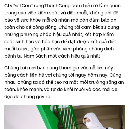
CtyDietConTrungThanhCong.com hiểu rõ tầm quan
trọng của việc kiểm soát và diệt muỗi, không chỉ để
bảo vệ sức khỏe mỗi cá nhân mà còn đảm bảo an
toàn cho cả cộng đồng. Chúng tôi cam kết sử dụng
những phương pháp hiệu quả nhất, kết hợp kiểm
soát sinh học và hóa học để đạt được kết quả diệt
muỗi tối ưu, góp phần vào việc phòng chống dịch
bệnh tại Nam Sách một cách hiệu quả nhất.
Chúng tôi mời bạn cùng tham gia vào nỗ lực này
bằng cách liên hệ với chúng tôi ngay hôm nay. Cùng
nhau, chúng ta có thể tạo ra một môi trường sống an
toàn, khỏe mạnh, và tự do khỏi muỗi và các mối đe
dọa do chúng gây ra.