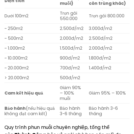
Diện tích
muỗi)
côn trùng khác)
Trọn gói
Dưới 100m2
Trọn gói 800.000
550.000
~ 250m2
2.500đ/m2
3.000đ/m2
~ 500m2
2.000đ/m2
2.500đ/m2
~ 1.000m2
1.500đ/m2
2.000đ/m2
~ 10.000m2
900đ/m2
1.800đ/m2
~ 20.000m2
700đ/m2
1.400đ/m2
> 20.000m2
500đ/m2
Giảm 90%
Cam kết hiệu quả
– 100%
Giảm 95% – 100%
muỗi
Bảo hành
(nếu hiệu quả
Bảo hành
Bảo hành 3-6
không đạt cam kết)
3-6 tháng
tháng
Quy trình phun muỗi chuyên nghiệp, tổng thể