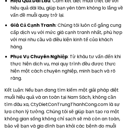
Hiệu Quả Dài Lâu
: Cam kết diệt muỗi triệt để với
hiệu quả dài lâu, giúp bạn yên tâm không lo lắng về
vấn đề muỗi quay trở lại.
Giá Cả Cạnh Tranh
: Chúng tôi luôn cố gắng cung
cấp dịch vụ với mức giá cạnh tranh nhất, phù hợp
với mọi nhu cầu và điều kiện kinh tế của khách
hàng.
Phục Vụ Chuyên Nghiệp
: Từ khâu tư vấn đến khi
thực hiện dịch vụ, mọi quy trình đều được thực
hiện một cách chuyên nghiệp, minh bạch và rõ
ràng.
Kết Luận: Nếu bạn đang tìm kiếm một giải pháp diệt
muỗi hiệu quả và an toàn tại Nam Sách, không cần
tìm đâu xa, CtyDietConTrungThanhCong.com là sự
lựa chọn lý tưởng. Chúng tôi sẽ giúp bạn tạo ra một
không gian sống không chỉ sạch sẽ mà còn an toàn,
bảo vệ bạn và gia đình bạn khỏi các bệnh do muỗi