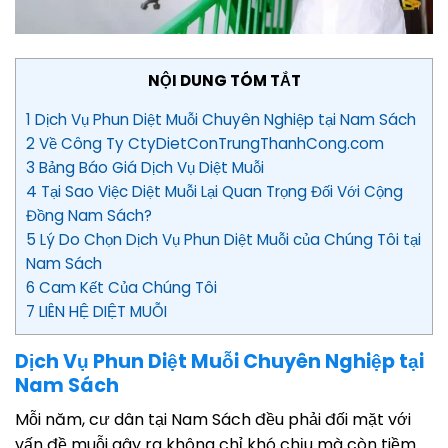
NỘI DUNG TÓM TẮT
1 Dịch Vụ Phun Diệt Muỗi Chuyên Nghiệp tại Nam Sách
2 Về Công Ty CtyDietConTrungThanhCong.com
3 Bảng Báo Giá Dịch Vụ Diệt Muỗi
4 Tại Sao Việc Diệt Muỗi Lại Quan Trọng Đối Với Cộng
Đồng Nam Sách?
5 Lý Do Chọn Dịch Vụ Phun Diệt Muỗi của Chúng Tôi tại
Nam Sách
6 Cam Kết Của Chúng Tôi
7 LIÊN HỆ DIỆT MUỖI
Dịch Vụ Phun Diệt Muỗi Chuyên Nghiệp tại
Nam Sách
Mỗi năm, cư dân tại Nam Sách đều phải đối mặt với
vấn đề muỗi gây ra không chỉ khó chịu mà còn tiềm