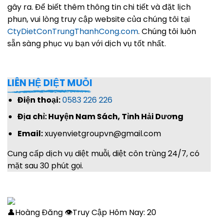
gây ra. Để biết thêm thông tin chi tiết và đặt lịch
phun, vui lòng truy cập website của chúng tôi tại
CtyDietConTrungThanhCong.com
. Chúng tôi luôn
sẵn sàng phục vụ bạn với dịch vụ tốt nhất.
LIÊN HỆ DIỆT MUỖI
Điện thoại:
0583 226 226
Địa chỉ: Huyện Nam Sách, Tỉnh Hải Dương
Email:
xuyenvietgroupvn@gmail.com
Cung cấp dịch vụ diệt muỗi, diệt côn trùng 24/7, có
mặt sau 30 phút gọi.
👤Hoàng Đăng 👁Truy Cập Hôm Nay:
20