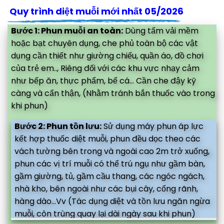
Quy trình diệt muỗi mới nhất 05/2026
Bước 1: Phun muỗi an toàn:
Dùng tấm vải mềm
hoặc bạt chuyên dụng, che phủ toàn bộ các vật
dụng cần thiết như giường chiếu, quần áo, đồ chơi
của trẻ em.., Riêng đối với các khu vực nhạy cảm
như bếp ăn, thực phẩm, bể cá... Cần che đậy kỹ
càng và cẩn thận, (Nhằm tránh bắn thuốc vào trong
khi phun)
Bước 2: Phun tồn lưu:
Sử dụng máy phun áp lực
kết hợp thuốc diệt muỗi, phun đều dọc theo các
vách tường bên trong và ngoài cao 2m trở xuống,
phun các vị trí muỗi có thể trú ngụ như gầm bàn,
gầm giường, tủ, gầm cầu thang, các ngóc ngách,
nhà kho, bên ngoài như các bụi cây, cống rãnh,
hàng dào...Vv (Tác dụng diệt và tồn lưu ngăn ngừa
muỗi, côn trùng quay lại dài ngày sau khi phun)