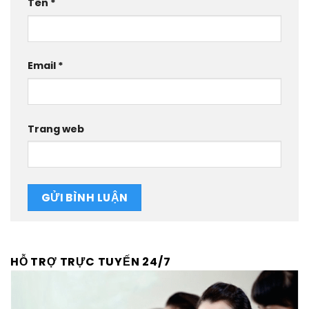
Tên
*
Email
*
Trang web
HỖ TRỢ TRỰC TUYẾN 24/7