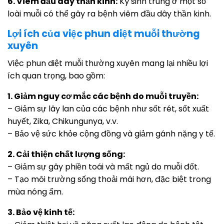
6. Viêm đầu dây thần kinh:
Ký sinh trùng ở một số
loài muỗi có thể gây ra bệnh viêm đầu dây thần kinh.
Lợi ích của việc phun diệt muỗi thường
xuyên
Việc phun diệt muỗi thường xuyên mang lại nhiều lợi
ích quan trọng, bao gồm:
1. Giảm nguy cơ mắc các bệnh do muỗi truyền:
– Giảm sự lây lan của các bệnh như sốt rét, sốt xuất
huyết, Zika, Chikungunya, v.v.
– Bảo vệ sức khỏe cộng đồng và giảm gánh nặng y tế.
2. Cải thiện chất lượng sống:
– Giảm sự gây phiền toái và mất ngủ do muỗi đốt.
– Tạo môi trường sống thoải mái hơn, đặc biệt trong
mùa nóng ẩm.
3. Bảo vệ kinh tế: