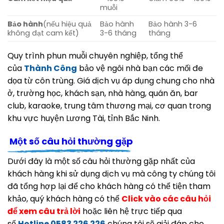
muỗi
Bảo hành
(nếu hiệu quả
Bảo hành
Bảo hành 3-6
không đạt cam kết)
3-6 tháng
tháng
Quy trình phun muỗi chuyên nghiệp, tổng thể
của
Thành Công
bảo vệ ngôi nhà bạn các mối đe
dọa từ côn trùng. Giá dịch vụ áp dụng chung cho nhà
ở, trường học, khách sạn, nhà hàng, quán ăn, bar
club, karaoke, trung tâm thương mại, cơ quan trong
khu vực huyện Lương Tài, tỉnh Bắc Ninh.
Một số câu hỏi thường gặp
Dưới đây là một số câu hỏi thường gặp nhất của
khách hàng khi sử dụng dịch vụ mà công ty chúng tôi
đã tổng hợp lại để cho khách hàng có thể tiện tham
khảo, quý khách hàng có thể
Click vào các câu hỏi
để xem câu trả lời
hoặc liên hệ trực tiếp qua
số
Hotline 0583 226 226
chúng tôi sẽ giải đáp cho