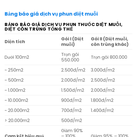
Bảng báo giá dịch vụ phun diệt muỗi
BẢNG BÁO GIÁ DỊCH VỤ PHUN THUỐC DIỆT MUỖI,
DIỆT CÔN TRÙNG TỔNG THỂ
Gói I (Diệt
Gói II (Diệt muỗi,
Diện tích
muỗi)
côn trùng khác)
Trọn gói
Dưới 100m2
Trọn gói 800.000
550.000
~ 250m2
2.500đ/m2
3.000đ/m2
~ 500m2
2.000đ/m2
2.500đ/m2
~ 1.000m2
1.500đ/m2
2.000đ/m2
~ 10.000m2
900đ/m2
1.800đ/m2
~ 20.000m2
700đ/m2
1.400đ/m2
> 20.000m2
500đ/m2
Giảm 90%
Cam kết hiệu quả
– 100%
Giảm 95% – 100%