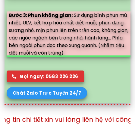
Bước 3: Phun không gian:
Sử dụng bình phun mù
nhiệt, ULV, kết hợp hóa chất diệt muỗi, phun dạng
sương nhỏ, mịn phun lên trên trần cao, không gian,
các ngóc ngách bên trong nhà, hành lang... Phía
bên ngoài phun dọc theo xung quanh. (Nhằm tiêu
diệt muỗi và côn trùng)
Gọi ngay: 0583 226 226
Chát Zalo Trực Tuyến 24/7
tiết xin vui lòng liên hệ với công ty theo 