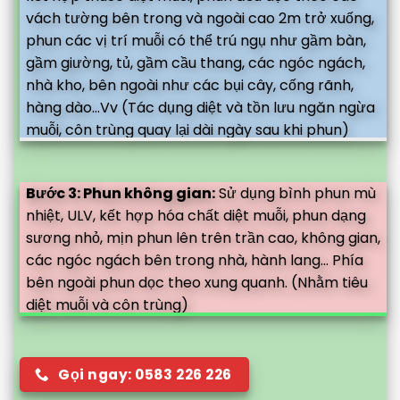
vách tường bên trong và ngoài cao 2m trở xuống,
phun các vị trí muỗi có thể trú ngụ như gầm bàn,
gầm giường, tủ, gầm cầu thang, các ngóc ngách,
nhà kho, bên ngoài như các bụi cây, cống rãnh,
hàng dào...Vv (Tác dụng diệt và tồn lưu ngăn ngừa
muỗi, côn trùng quay lại dài ngày sau khi phun)
Bước 3: Phun không gian:
Sử dụng bình phun mù
nhiệt, ULV, kết hợp hóa chất diệt muỗi, phun dạng
sương nhỏ, mịn phun lên trên trần cao, không gian,
các ngóc ngách bên trong nhà, hành lang... Phía
bên ngoài phun dọc theo xung quanh. (Nhằm tiêu
diệt muỗi và côn trùng)
Gọi ngay: 0583 226 226