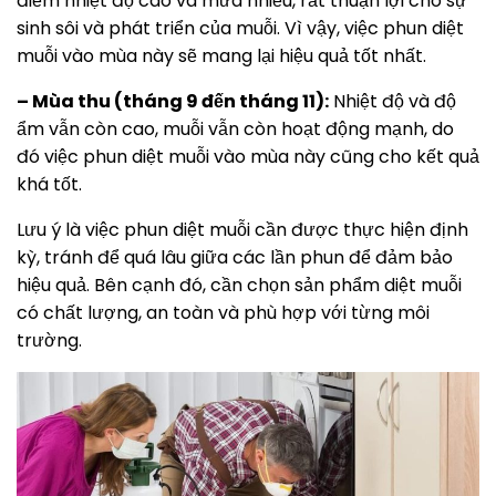
điểm nhiệt độ cao và mưa nhiều, rất thuận lợi cho sự
sinh sôi và phát triển của muỗi. Vì vậy, việc phun diệt
muỗi vào mùa này sẽ mang lại hiệu quả tốt nhất.
– Mùa thu (tháng 9 đến tháng 11):
Nhiệt độ và độ
ẩm vẫn còn cao, muỗi vẫn còn hoạt động mạnh, do
đó việc phun diệt muỗi vào mùa này cũng cho kết quả
khá tốt.
Lưu ý là việc phun diệt muỗi cần được thực hiện định
kỳ, tránh để quá lâu giữa các lần phun để đảm bảo
hiệu quả. Bên cạnh đó, cần chọn sản phẩm diệt muỗi
có chất lượng, an toàn và phù hợp với từng môi
trường.