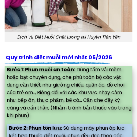
Dịch Vụ Diệt Muỗi Chất Lượng tại Huyện Tiên Yên
Quy trình diệt muỗi mới nhất 05/2026
Bước 1: Phun muỗi an toàn:
Dùng tấm vải mềm
hoặc bạt chuyên dụng, che phủ toàn bộ các vật
dụng cần thiết như giường chiếu, quần áo, đồ chơi
của trẻ em.., Riêng đối với các khu vực nhạy cảm
như bếp ăn, thực phẩm, bể cá... Cần che đậy kỹ
càng và cẩn thận, (Nhằm tránh bắn thuốc vào trong
khi phun)
Bước 2: Phun tồn lưu:
Sử dụng máy phun áp lực
kết hợp thuốc diệt muỗi, phun đều dọc theo các