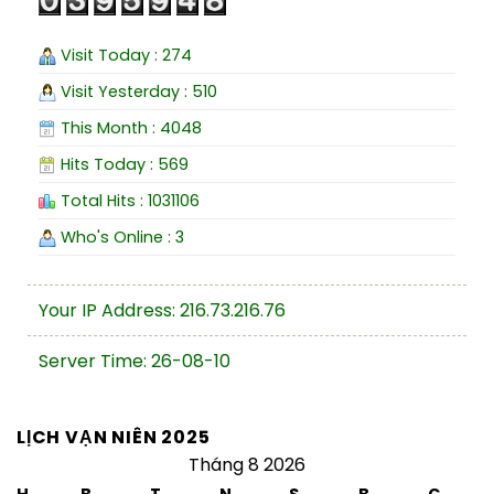
Visit Today : 274
Visit Yesterday : 510
This Month : 4048
Hits Today : 569
Total Hits : 1031106
Who's Online : 3
Your IP Address: 216.73.216.76
Server Time: 26-08-10
LỊCH VẠN NIÊN 2025
Tháng 8 2026
H
B
T
N
S
B
C