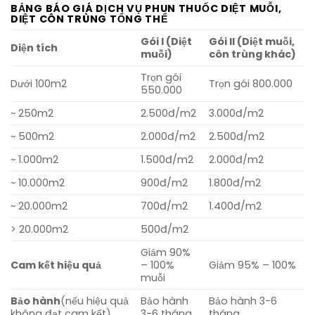
BẢNG BÁO GIÁ DỊCH VỤ PHUN THUỐC DIỆT MUỖI,
DIỆT CÔN TRÙNG TỔNG THỂ
Gói I (Diệt
Gói II (Diệt muỗi,
Diện tích
muỗi)
côn trùng khác)
Trọn gói
Dưới 100m2
Trọn gói 800.000
550.000
~ 250m2
2.500đ/m2
3.000đ/m2
~ 500m2
2.000đ/m2
2.500đ/m2
~ 1.000m2
1.500đ/m2
2.000đ/m2
~ 10.000m2
900đ/m2
1.800đ/m2
~ 20.000m2
700đ/m2
1.400đ/m2
> 20.000m2
500đ/m2
Giảm 90%
Cam kết hiệu quả
– 100%
Giảm 95% – 100%
muỗi
Bảo hành
(nếu hiệu quả
Bảo hành
Bảo hành 3-6
không đạt cam kết)
3-6 tháng
tháng