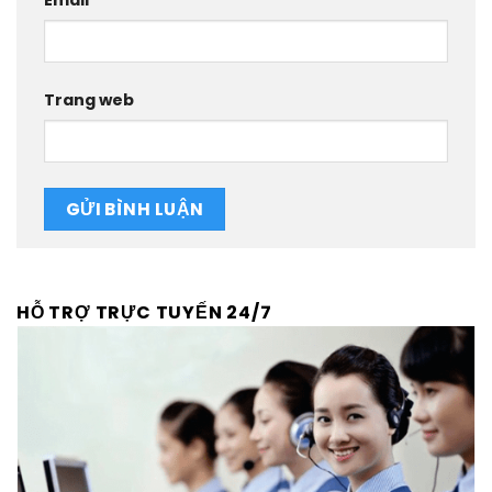
Email
*
Trang web
HỖ TRỢ TRỰC TUYẾN 24/7