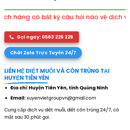
ất kỳ câu hỏi nào về dịch vụ xin vui lòng 
Gọi ngay: 0583 226 226
Chát Zalo Trực Tuyến 24/7
LIÊN HỆ DIỆT MUỖI VÀ CÔN TRÙNG TẠI
HUYỆN TIÊN YÊN
Địa chỉ: Huyện Tiên Yên, tỉnh Quảng Ninh
Email:
xuyenvietgroupvn@gmail.com
Cung cấp dịch vụ diệt muỗi, diệt côn trùng 24/7, có
mặt sau 30 phút gọi.