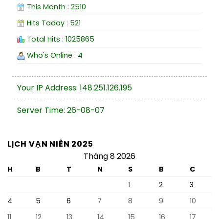
This Month : 2510
Hits Today : 521
Total Hits : 1025865
Who's Online : 4
Your IP Address: 148.251.126.195
Server Time: 26-08-07
LỊCH VẠN NIÊN 2025
Tháng 8 2026
H
B
T
N
S
B
C
1
2
3
4
5
6
7
8
9
10
11
12
13
14
15
16
17