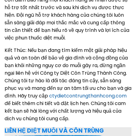
hỗ trợ tốt nhất trước và sau khi dịch vụ được thực
hiện. Đội ngũ hỗ trợ khách hàng của chúng tôi luôn
sẵn sàng giải đáp mọi thắc mắc và cung cấp thông
tin cần thiết để bạn hiểu rõ về quy trình và lợi ích của
việc phun thuốc diệt muỗi.
Kết Thúc: Nếu bạn đang tìm kiếm một giải pháp hiệu
quả và an toàn để bảo vệ gia đình và cộng đồng của
bạn khỏi những nguy cơ do muỗi gây ra, đừng ngần
ngại liên hệ với Công ty Diệt Côn Trùng Thành Công.
Chúng tôi tự hào là đối tác đáng tin cậy, sẵn sàng
phục vụ và mang đến sự an tâm tối ưu cho bạn và gia
đình. Hãy truy cập
ctydietcontrungthanhcong.com
để biết thêm chi tiết và đặt lịch hẹn. Chúng tôi cam
kết bạn sẽ hài lòng với chất lượng và hiệu quả của
dịch vụ chúng tôi cung cấp.
LIÊN HỆ DIỆT MUỖI VÀ CÔN TRÙNG