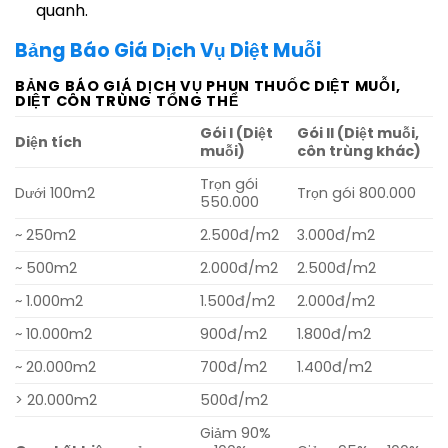
quanh.
Bảng Báo Giá Dịch Vụ Diệt Muỗi
BẢNG BÁO GIÁ DỊCH VỤ PHUN THUỐC DIỆT MUỖI,
DIỆT CÔN TRÙNG TỔNG THỂ
Gói I (Diệt
Gói II (Diệt muỗi,
Diện tích
muỗi)
côn trùng khác)
Trọn gói
Dưới 100m2
Trọn gói 800.000
550.000
~ 250m2
2.500đ/m2
3.000đ/m2
~ 500m2
2.000đ/m2
2.500đ/m2
~ 1.000m2
1.500đ/m2
2.000đ/m2
~ 10.000m2
900đ/m2
1.800đ/m2
~ 20.000m2
700đ/m2
1.400đ/m2
> 20.000m2
500đ/m2
Giảm 90%