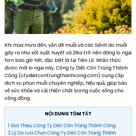
Khi mùa mưa đến, vấn đề muỗi và các bệnh do muỗi
gây ra như sốt xuất huyết và Zika trở nên đáng lo ngại
hơn bao giờ hết, đặc biệt là tại Tiên Lữ. Nhận thức
được mối lo ngại này, Công ty Diệt Côn Trùng Thành
Công (ctydietcontrungthanhcong.com) cung cấp
dịch vụ phun muỗi chuyên nghiệp, hiệu quả, giúp bảo
vệ sức khỏe và cải thiện chất lượng cuộc sống cho
cộng đồng.
NỘI DUNG TÓM TẮT
1 Giới Thiệu Công Ty Diệt Côn Trùng Thành Công
2 Lý Do Lựa Chọn Công Ty Diệt Côn Trùng Thành