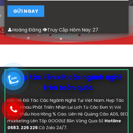
👤Hoàng Đăng 👁Truy Cập Hôm Nay:
27
Hợp tác liên kết các ngành nghề
trên toàn quốc
Liên Hệ Đối Tác Các Ngành Nghề Tại Việt Nam. Hợp Tác
Cùng Nhau Phát Triển: Nhận Lại Lịch Từ Các Đơn Vị Với
Chiết Khấu Hoa Hồng % Cao. Liên Hệ Quảng Cáo ADS, SEO
marketing Lên Tốp GOOGLE Bền Vững Qua Số
Hotline
0583. 226 226
Có Zalo 24/7.